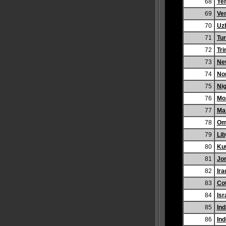
68
Ye
69
Ve
70
Uz
71
Tu
72
Tri
73
Ne
74
No
75
Nig
76
Mo
77
Ma
78
Om
79
Li
80
Ku
81
Jo
82
Ira
83
Cot
84
Isr
85
Ind
86
Ind