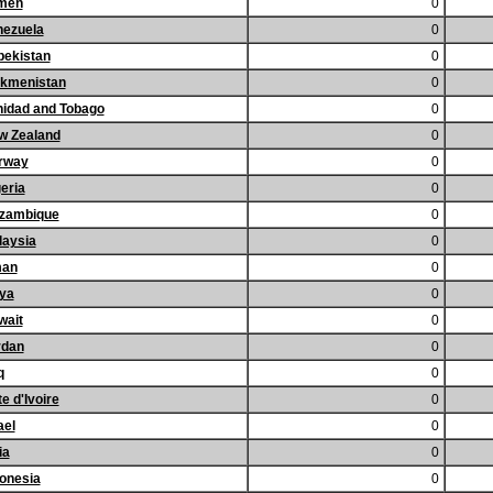
men
0
nezuela
0
bekistan
0
rkmenistan
0
nidad and Tobago
0
w Zealand
0
rway
0
eria
0
zambique
0
laysia
0
an
0
bya
0
wait
0
rdan
0
q
0
e d'Ivoire
0
ael
0
ia
0
onesia
0