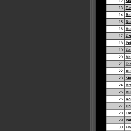
12
Sp
13
Tu
14
Be
15
Ru
16
Hu
17
Cz
18
Po
19
Ca
20
Me
21
Ta
22
Aus
23
Slo
24
Bra
25
Bul
26
Ro
27
Chi
28
Tha
29
Ira
30
Fin