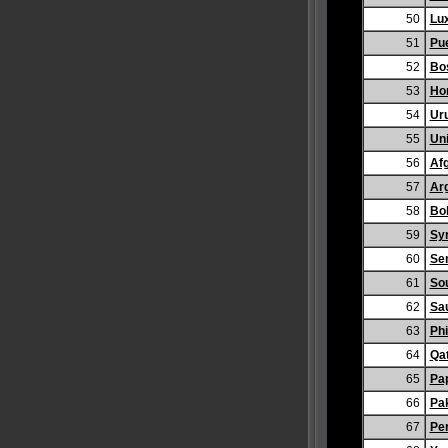
50
Lu
51
Pue
52
Bo
53
Ho
54
Ur
55
Uni
56
Af
57
Ar
58
Bol
59
Syr
60
Se
61
Sou
62
Sau
63
Phi
64
Qa
65
Pa
66
Pa
67
Pe