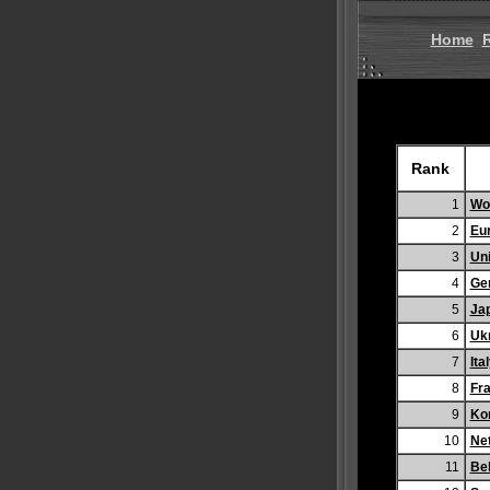
Home
Rank
1
Wo
2
Eu
3
Uni
4
Ge
5
Ja
6
Uk
7
Ita
8
Fr
9
Kor
10
Ne
11
Be