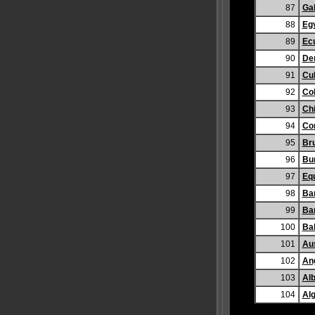
87
Ga
88
Eg
89
Ec
90
De
91
Cu
92
Co
93
Ch
94
Con
95
Br
96
Bu
97
Equ
98
Ba
99
Ba
100
Ba
101
Aus
102
An
103
Alb
104
Alg