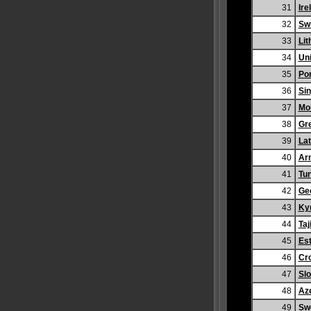
31
Ire
32
Swi
33
Lit
34
Un
35
Por
36
Si
37
Mo
38
Gr
39
Lat
40
Ar
41
Tun
42
Ge
43
Ky
44
Taj
45
Est
46
Cro
47
Slo
48
Aze
49
Sw