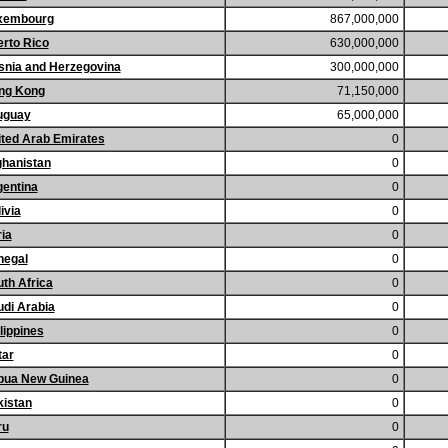
xembourg
867,000,000
rto Rico
630,000,000
snia and Herzegovina
300,000,000
ng Kong
71,150,000
uguay
65,000,000
ted Arab Emirates
0
ghanistan
0
gentina
0
ivia
0
ia
0
negal
0
th Africa
0
di Arabia
0
lippines
0
tar
0
pua New Guinea
0
kistan
0
ru
0