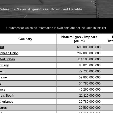
Reference Maps
Appendixes
Download Datafile
Countries for which no information is available are not included in this list.
Natural gas - imports
Country
(cu m)
In
rld
696,000,000,000
ropean Union
297,800,000,000
ted States
114,100,000,000
rmany
85,020,000,000
pan
77,730,000,000
raine
59,800,000,000
ly
54,780,000,000
ance
40,260,000,000
ea, South
21,110,000,000
therlands
20,780,000,000
larus
20,500,000,000