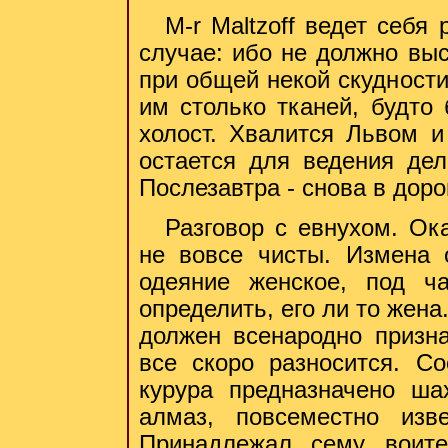
M-r Maltzoff ведет себя
случае: ибо не должно выс
при общей некой скудности
им столько тканей, будто
холост. Хвалится Львом и
остается для ведения дел
Послезавтра - снова в доро
Разговор с евнухом. Ок
не вовсе чисты. Измена 
одеяние женское, под ч
определить, его ли то жена
должен всенародно призна
все скоро разносится. С
курура предназначено ша
алмаз, повсеместно изв
Принадлежал сему воите