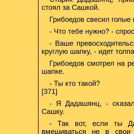
стоял за Сашкой.
Грибоедов свесил голые 
- Что тебе нужно? - спро
- Ваше превосходительст
круглую шапку, - идет толп
Грибоедов смотрел на р
шапке.
- Ты кто такой?
[371]
- Я Дадашянц, - сказа
Сашку.
- Так вот, если ты Д
вмешиваться не в свои 