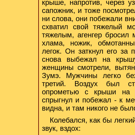
крыше, напротив, через уз
сапожник, и тоже посмотре
ни слова, они побежали вн
схватил свой тяжелый м
тяжелым, агенгер бросил м
хлама, ножик, обмотанн
легок. Он заткнул его за 
снова выбежал на крышу
женщины смотрели, вытян
Зумэ. Мужчины легко беж
третий. Воздух был ст
опрометью с крыши на ш
спрыгнул и побежал - к ме
видна, и там никого не был
Колебался, как бы легки
звук, вздох: