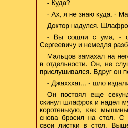
- Куда?
- Ах, я не знаю куда. - 
Доктор надулся. Шлафрок
- Вы сошли с ума, - с
Сергеевичу и немедля разб
Мальцов замахал на нег
в отдельности. Он, не слу
прислушивался. Вдруг он п
- Джахххат... - шло издал
Он постоял еще секунд
скинул шлафрок и надел му
коротенькую, как мышины
снова бросил на стол. С 
свои листки в стол. Выш