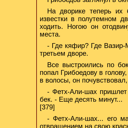
На дворике теперь их
известки в полутемном дв
ходить. Ногою он отодви
места.
- Где кяфир? Где Вазир-
третьем дворе.
Все выстроились по бо
попал Грибоедову в голову,
в волосы, он почувствовал,
- Фетх-Али-шах пришлет
бек. - Еще десять минут...
[379]
- Фетх-Али-шах... его м
отвращением на свою красн