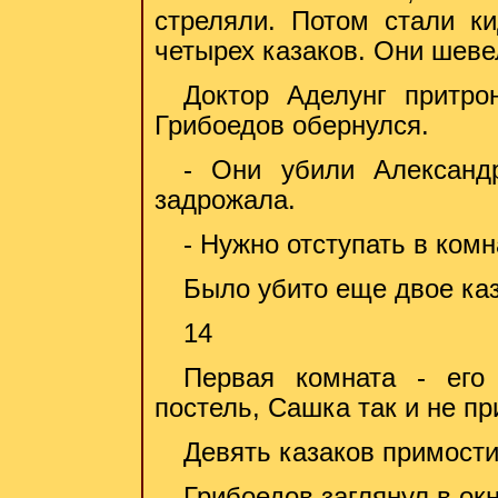
стреляли. Потом стали к
четырех казаков. Они шеве
Доктор Аделунг притро
Грибоедов обернулся.
- Они убили Александр
задрожала.
- Нужно отступать в комн
Было убито еще двое каз
14
Первая комната - его
постель, Сашка так и не пр
Девять казаков примости
Грибоедов заглянул в окн