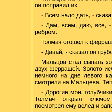
он поправил их.
- Всем надо дать, - сказ
- Дам, всем, даю, все, 
ребром.
Толмач отошел к ферраша
- Давай, - сказал он груб
Мальцов стал сыпать зо
двух феррашей. Золото исч
немного на дне левого к
смотрели на Мальцева. Теп
- Дорогие мои, голубчик
Толмач открыл ключом
посмотрел ему вслед и зап