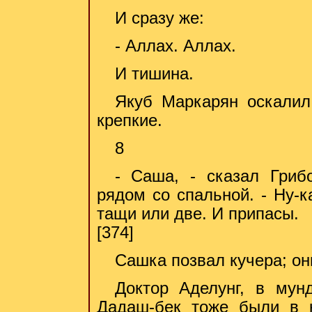
И сразу же:
- Аллах. Аллах.
И тишина.
Якуб Маркарян оскалил
крепкие.
8
- Саша, - сказал Гриб
рядом со спальной. - Ну-к
тащи или две. И припасы.
[374]
Сашка позвал кучера; он
Доктор Аделунг, в мунд
Дадаш-бек тоже были в к