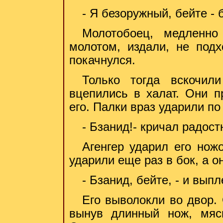
- Я безоружный, бейте - 
Молотобоец, медленно
молотом, издали, не подх
покачнулся.
Только тогда вскочил
вцепились в халат. Они п
его. Палки враз ударили по 
- Бзанид!- кричал радост
Агенгер ударил его нож
ударили еще раз в бок, а о
- Бзанид, бейте, - и вып
Его выволокли во двор. 
вынув длинный нож, мяс