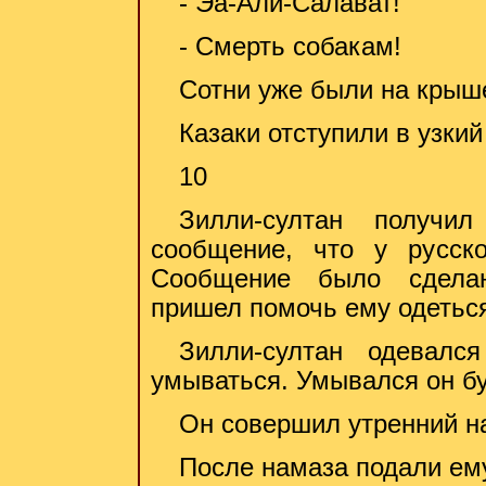
- Эа-Али-Салават!
- Смерть собакам!
Сотни уже были на крыше
Казаки отступили в узкий
10
Зилли-султан получ
сообщение, что у русско
Сообщение было сделан
пришел помочь ему одетьс
Зилли-султан одевалс
умываться. Умывался он б
Он совершил утренний н
После намаза подали ему