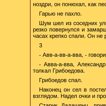
ноздри, он понюхал, как пес
Гарью не пахло.
Шум шел из соседних ули
резко повернулся и замарш
часах крепко спали. Он не 
3
- Авв-а-вв-а-вва, - говор
- Авва-а-вва, Александр
толкал Грибоедова.
Грибоедов спал.
Наконец он сел в посте
взглядом. Надел очки и про
Старик Дадашянц, при