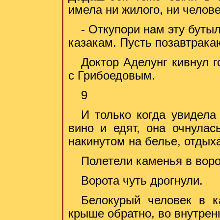
имела ни жилого, ни челове
- Откупори нам эту буты
казакам. Пусть позавтракаю
Доктор Аделунг кивнул г
с Грибоедовым.
9
И только когда увидела
вино и едят, она очнулас
накинутом на белье, отдых
Полетели каменья в воро
Ворота чуть дрогнули.
Белокурый человек в к
крыше обратно, во внутрен