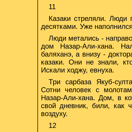
11
Казаки стреляли. Люди 
десятками. Уже наполнился
Люди метались - направо
дом Назар-Али-хана. На
баляханэ, а внизу - докто
казаки. Они не знали, кт
Искали ходжу, евнуха.
Три сарбаза Якуб-султ
Сотни человек с молота
Назар-Али-хана. Дом, в к
свой дневник, били, как 
воздуху.
12