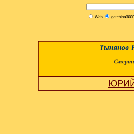
Web
gatchina3000
Тынянов 
Смерть
ЮРИЙ