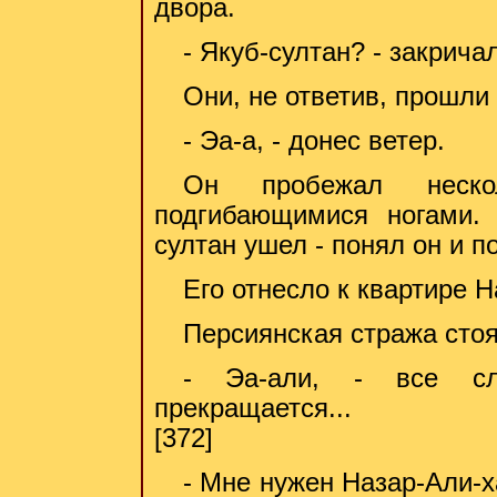
двора.
- Якуб-султан? - закрича
Они, не ответив, прошли
- Эа-а, - донес ветер.
Он пробежал неск
подгибающимися ногами. 
султан ушел - понял он и п
Его отнесло к квартире Н
Персиянская стража стоя
- Эа-али, - все сл
прекращается...
[372]
- Мне нужен Назар-Али-х