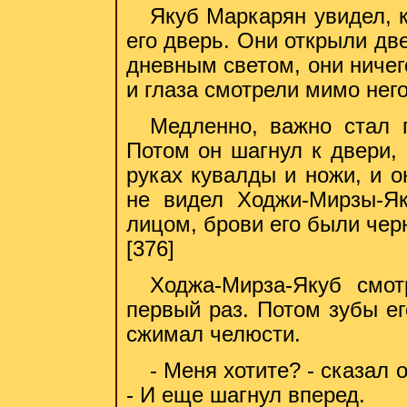
Якуб Маркарян увидел, к
его дверь. Они открыли дв
дневным светом, они ничег
и глаза смотрели мимо него
Медленно, важно стал 
Потом он шагнул к двери,
руках кувалды и ножи, и о
не видел Ходжи-Мирзы-Я
лицом, брови его были чер
[376]
Ходжа-Мирза-Якуб смо
первый раз. Потом зубы ег
сжимал челюсти.
- Меня хотите? - сказал 
- И еще шагнул вперед.