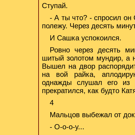
Ступай.
- А ты что? - спросил он
полежу. Через десять мину
И Сашка успокоился.
Ровно через десять ми
шитый золотом мундир, а н
Вышел на двор распоряди
на вой райка, аплодиру
однажды слушал его из 
прекратился, как будто Кат
4
Мальцов выбежал от док
- О-о-о-у...