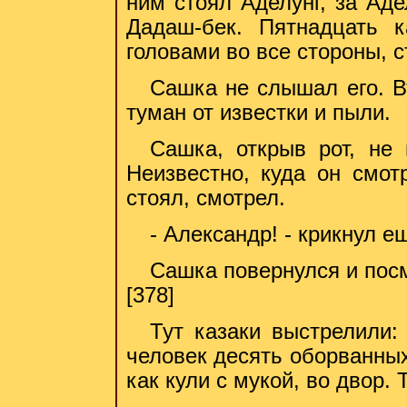
ним стоял Аделунг, за Ад
Дадаш-бек. Пятнадцать к
головами во все стороны, 
Сашка не слышал его. В
туман от известки и пыли.
Сашка, открыв рот, не 
Неизвестно, куда он смот
стоял, смотрел.
- Александр! - крикнул е
Сашка повернулся и посм
[378]
Тут казаки выстрелили:
человек десять оборванных
как кули с мукой, во двор.