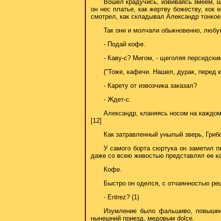
Вошел крадучись, извиваясь змеем, ш
он нес платье, как жертву божеству, кок
смотрел, как складывал Александр тонкое
Так они и молчали обыкновенно, любу
- Подай кофе.
- Каву-с? Мигом, - щеголяя персидск
("Тоже, кафечи. Нашел, дурак, перед к
- Карету от извозчика заказал?
- Ждет-с.
Александр, кланяясь носом на каждом
[12]
Как затравленный унылый зверь, Гриб
У самого борта сюртука он заметил п
даже со всею живостью представлял ее как
Кофе.
Быстро он оделся, с отчаянностью ре
- Entrez? (1)
Изумление было фальшиво, повышени
нынешний приезд, медовым dolce.