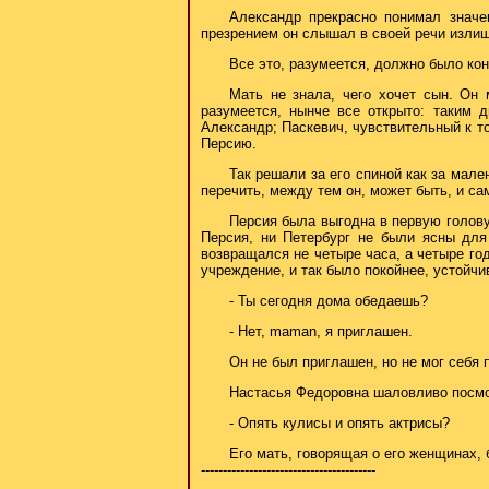
Александр прекрасно понимал значен
презрением он слышал в своей речи излиш
Все это, разумеется, должно было кон
Мать не знала, чего хочет сын. Он 
разумеется, нынче все открыто: таким 
Александр; Паскевич, чувствительный к т
Персию.
Так решали за его спиной как за мале
перечить, между тем он, может быть, и са
Персия была выгодна в первую голову 
Персия, ни Петербург не были ясны для
возвращался не четыре часа, а четыре год
учреждение, и так было покойнее, устойчи
- Ты сегодня дома обедаешь?
- Нет, maman, я приглашен.
Он не был приглашен, но не мог себя 
Настасья Федоровна шаловливо посмо
- Опять кулисы и опять актрисы?
Его мать, говорящая о его женщинах,
----------------------------------------