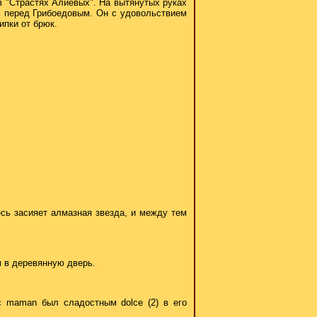
 "Страстях Алиевых". На вытянутых руках
сь перед Грибоедовым. Он с удовольствием
ипки от брюк.
есь засияет алмазная звезда, и между тем
м в деревянную дверь.
 maman был сладостным dolce (2) в его