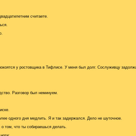
двадцатилетним считаете.
ься.
ю.
покоятся у ростовщика в Тифлисе. У меня был долг. Сослуживцу задолж
дство. Разговор был неминуем.
иске.
долее одного дня медлить. Я и так задержался. Дело не шуточное.
ю о том, что ты собираешься делать.
ноги: