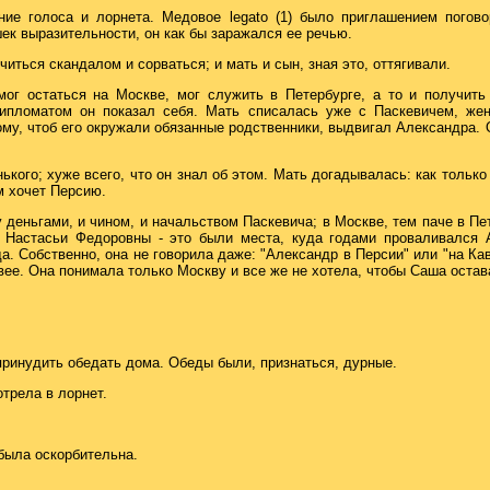
ие голоса и лорнета. Медовое legato (1) было приглашением погово
ек выразительности, он как бы заражался ее речью.
читься скандалом и сорваться; и мать и сын, зная это, оттягивали.
мог остаться на Москве, мог служить в Петербурге, а то и получит
дипломатом он показал себя. Мать списалась уже с Паскевичем, же
ому, чтоб его окружали обязанные родственники, выдвигал Александра.
нького; хуже всего, что он знал об этом. Мать догадывалась: как только
м хочет Персию.
деньгами, и чином, и начальством Паскевича; в Москве, тем паче в Пе
 Настасьи Федоровны - это были места, куда годами проваливался 
а. Собственно, она не говорила даже: "Александр в Персии" или "на Кав
вее. Она понимала только Москву и все же не хотела, чтобы Саша остав
принудить обедать дома. Обеды были, признаться, дурные.
трела в лорнет.
 была оскорбительна.