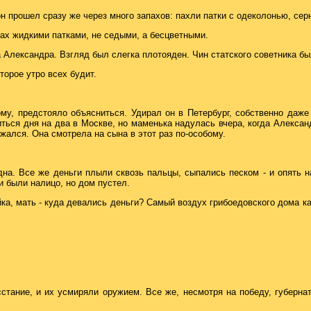
н прошел сразу же через много запахов: пахли патки с одеколонью, се
ах жидкими патками, не седыми, а бесцветными.
а Александра. Взгляд был слегка плотояден. Чин статского советника б
торое утро всех будит.
ому, предстояло объясниться. Удирал он в Петербург, собственно даже
ться дня на два в Москве, но маменька надулась вчера, когда Александ
жался. Она смотрела на сына в этот раз по-особому.
на. Все же деньги плыли сквозь пальцы, сыпались песком - и опять н
и были налицо, но дом пустел.
ка, мать - куда девались деньги? Самый воздух грибоедовского дома к
сстание, и их усмиряли оружием. Все же, несмотря на победу, губерна