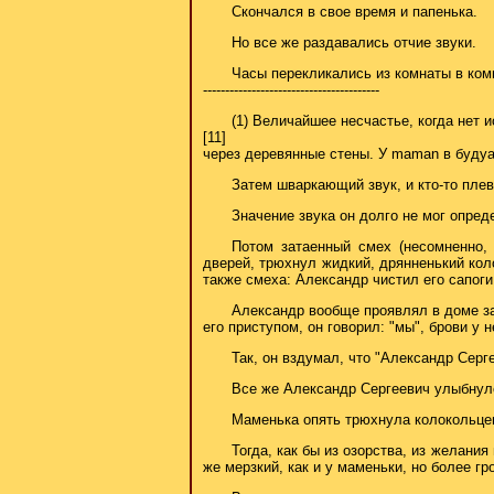
Скончался в свое время и папенька.
Но все же раздавались отчие звуки.
Часы перекликались из комнаты в комн
----------------------------------------
(1) Величайшее несчастье, когда нет 
[11]
через деревянные стены. У maman в будуа
Затем шваркающий звук, и кто-то плев
Значение звука он долго не мог опред
Потом затаенный смех (несомненно, 
дверей, трюхнул жидкий, дрянненький коло
также смеха: Александр чистил его сапоги
Александр вообще проявлял в доме за 
его приступом, он говорил: "мы", брови у
Так, он вздумал, что "Александр Серге
Все же Александр Сергеевич улыбнул
Маменька опять трюхнула колокольцем,
Тогда, как бы из озорства, из желани
же мерзкий, как и у маменьки, но более г