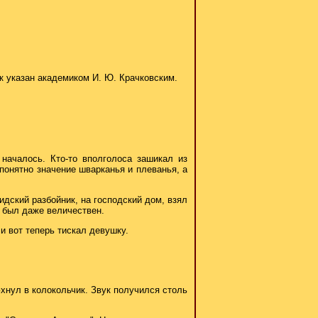
ик указан академиком И. Ю. Крачковским.
 началось. Кто-то вполголоса зашикал из
 понятно значение шварканья и плеванья, а
идский разбойник, на господский дом, взял
н был даже величествен.
 и вот теперь тискал девушку.
юхнул в колокольчик. Звук получился столь