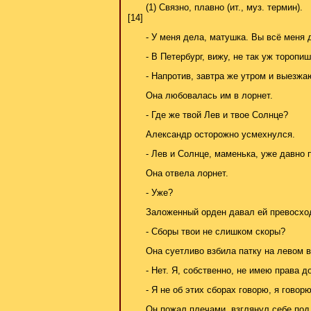
(1) Связно, плавно (ит., муз. термин).
[14]
- У меня дела, матушка. Вы всё меня 
- В Петербург, вижу, не так уж торопиш
- Напротив, завтра же утром и выезжа
Она любовалась им в лорнет.
- Где же твой Лев и твое Солнце?
Александр осторожно усмехнулся.
- Лев и Солнце, маменька, уже давно 
Она отвела лорнет.
- Уже?
Заложенный орден давал ей превосхо
- Сборы твои не слишком скоры?
Она суетливо взбила патку на левом в
- Нет. Я, собственно, не имею права 
- Я не об этих сборах говорю, я говор
Он пожал плечами, взглянул себе под 