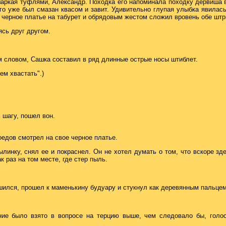
аркая туфлями, Александр. Походка его напоминала походку дервиша в
 его уже был смазан квасом и завит. Удивительно глупая улыбка явила
 черное платье на табурет и обрядовым жестом сложил вровень обе штр
ясь друг другом.
им словом, Сашка составил в ряд длинные острые носы штиблет.
ем хвастать".)
 шагу, пошел вон.
оедов смотрел на свое черное платье.
ылинку, снял ее и покраснел. Он не хотел думать о том, что вскоре зд
 раз на том месте, где стер пыль.
шился, прошел к маменькину будуару и стукнул как деревянным пальце
е было взято в вопросе на терцию выше, чем следовало бы, голос