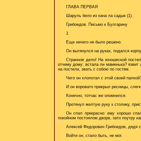
ГЛАВА ПЕРВАЯ
Шаруль бело из кана ла садык (1).
Грибоедов. Письмо к Булгарину
1
Еще ничего не было решено.
Он вытянулся на руках, подался корпу
Странное дело! На юношеской постел
отчему дому: встала ли маменька? язвит л
на постели, звать с собою по гостям.
Чего он хлопотал с этой своей палкой
И он воровато прикрыл ресницы, слег
Конечно, тотчас же опомнился.
Протянул желтую руку к столику, прис
Он спал прекрасно: ему хорошо спал
покойном постоялом дворе, зато поутру ка
Алексей Федорович Грибоедов, дядя с 
Войти он, стало быть, не мог.