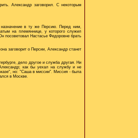
рить. Александр заговорил. С некоторым
ь назначение в ту же Персию. Перед ним,
натым на племяннице, у которого служил
 Он посоветовал Настасье Федоровне брать
 она заговорит о Персии, Александр станет
тербурге, дело другое и служба другая. Ни
Александр; как бы уехал на службу и не
казе", но: "Саша в миссии". Миссия - была
ался в Москве.