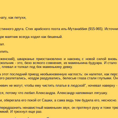
ату, как петухи,
истинного друга. Стих арабского поэта иль-Мутанаббия (915-965). Источн
ре маятник всегда ходил как бешеный.
ал.
елить.
женский), шварканье приостановлено и наконец с новой силой вновь
кольчик - это, безо всякого сомнения, из маменькина будуара. И стало
, плевал и толкал под бок маменькину девку.
этот последний приезд необыкновенную наглость: он налетел, как перс
 него разлетались, ноздри раздувались, белесые глаза стали глупыми. О
евич не могут, чтобы ему чистить платье в людской", ночевал наверху -
ся, потому что любил Александра. Александр напоминал лягушку.
 оберегала его покой от Сашки, а сама ведь тем будила его, несносно.
я передразнить ненавистный маменькин звук, он протянул руку и тоже тр
ромкий. И трюхнул еще раз.