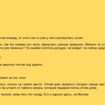
сом вперед; от этого нос и губы у него вытянулись гусем.
и, как бы помимо его воли, вернулись разные привычки. Именно по ут
и уже папеньку? По ошибке влетела догадка: не войдет ли сейчас дядя
?
ка шмыгнул носом под одеяло.
троил на нос очки.
ось только на новом месте. Отчий дом оказался сегодня новым мест
к бы угорел от тайного запаха, которым недаром полны отчие дома.
палкой, умер пять лет назад. Его и зарыли здесь, на Москве.