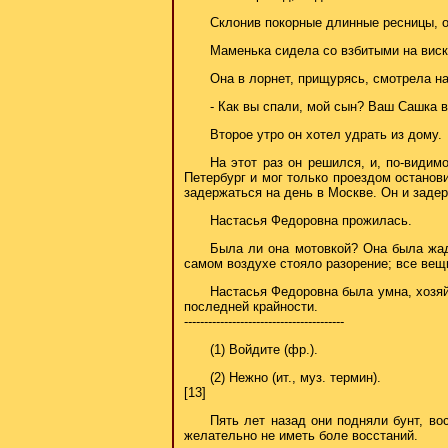
Склонив покорные длинные ресницы, о
Маменька сидела со взбитыми на виск
Она в лорнет, прищурясь, смотрела н
- Как вы спали, мой сын? Ваш Сашка в
Второе утро он хотел удрать из дому.
На этот раз он решился, и, по-видим
Петербург и мог только проездом останови
задержаться на день в Москве. Он и задер
Настасья Федоровна прожилась.
Была ли она мотовкой? Она была жад
самом воздухе стояло разорение; все вещ
Настасья Федоровна была умна, хозяй
последней крайности.
----------------------------------------
(1) Войдите (фр.).
(2) Нежно (ит., муз. термин).
[13]
Пять лет назад они подняли бунт, во
желательно не иметь боле восстаний.