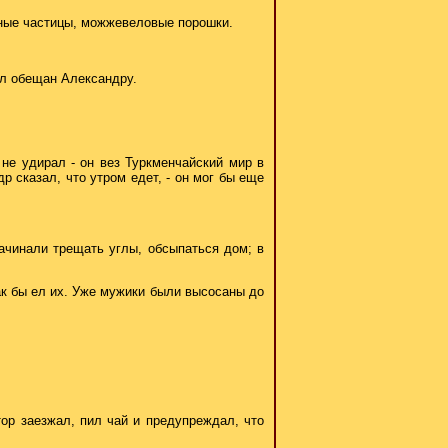
рные частицы, можжевеловые порошки.
ыл обещан Александру.
 не удирал - он вез Туркменчайский мир в
р сказал, что утром едет, - он мог бы еще
ачинали трещать углы, обсыпаться дом; в
ак бы ел их. Уже мужики были высосаны до
тор заезжал, пил чай и предупреждал, что