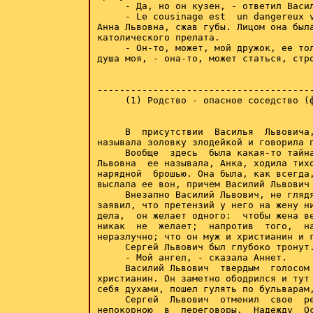
     - Да, но он кузен, - ответил Васил
     - Le cousinage est  un dangereux v
Анна Львовна, сжав губы. Лицом она была
католического прелата.

     - Он-то, может, мой дружок, ее тол
душа моя, - она-то, может статься, стро
---------------------------------------
     (1) Родство - опасное соседство (ф
     В  присутствии  Василья  Львовича,
называла золовку злодейкой и говорила п
     Вообще  здесь  была какая-то тайна
Львовна  ее называла, Анка, ходила тихо
нарядной  брошью. Она была, как всегда,
выслала ее вон, причем Василий Львович 
     Внезапно Василий Львович, не глядя
заявил, что претензий у него на жену ни
дела,  он желает одного:  чтобы жена ве
никак  не  желает;  напротив  того,  на
неразлучно; что он муж и христианин и г
     Сергей Львович был глубоко тронут.
     - Мой ангел, - сказала Аннет.

     Василий Львович  твердым  голосом 
христианин. Он заметно ободрился и тут 
себя духами, пошел гулять по бульварам,
     Сергей  Львович  отменил  свое  ре
непокорною  в  переговоры.  Надежду  Ос