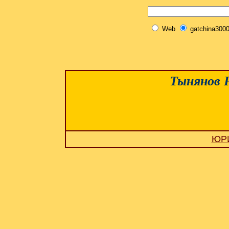
Web
gatchina3000
Тынянов 
ЮР