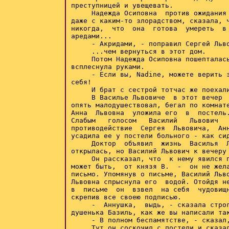
преступницей и увещевать.

     Надежда Осиповна  против ожидания 
даже с каким-то злорадством, сказала, ч
никогда,  что  она  готова  умереть  в 
аредами...

     - Акридами, - поправил Сергей Льво
     ...чем вернуться в этот дом.

     Потом Надежда Осиповна пошепталась
всплеснула руками.

     - Если вы, Nadine, можете верить з
себя!

     И брат с сестрой тотчас же поехали
     В Василье Львовиче  в этот вечер  
опять малодушествовал, бегал по комнате
Анна  Львовна  уложила его  в  постель.
Слабым   голосом   Василий   Львович   
противодействие  Сергея  Львовича,  Анн
усадила ее у постели больного - как сид
     Доктор  объявил  жизнь  Василья  Л
открылась, но Василий Львович к вечеру 
     Он рассказал, что  к нему явился п
может быть,  от князя В.  -  он не жела
письмо. Упомянув о письме, Василий Льво
Львовна спрыснула его  водой. Отойдя не
в  письме  он  взвел  на себя  чудовищн
скрепив все своею подписью.

     -  Аннушка,  выдь, - сказала строг
душенька Базиль, как же вы написали так
     - В полном беспамятстве, - сказал,
     Тут он соскочил с постели и сказал