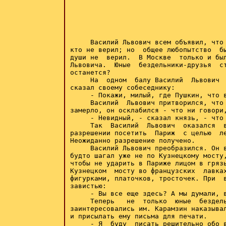
     Василий Львович всем объявил, что 
кто не верил; но  общее любопытство  бы
души не  верил.  В Москве  только и был
Львовича.  Юные  бездельники-друзья  ст
останется?

     На  одном  балу Василий  Львович  
сказал своему собеседнику:

     - Покажи, милый, где Пушкин, что в
     Василий  Львович притворился, что 
замерло, он осклабился - что ни говори,
     - Невидный, - сказал князь, - что 
     Так  Василий  Львович  оказался  в
разрешении посетить  Париж  с целью  ле
Неожиданно разрешение получено.

     Василий Львович преобразился. Он в
будто шагал уже не по Кузнецкому мосту,
чтобы не ударить в Париже лицом в грязь
Кузнецком  мосту во французских  лавках
фигурками, платочков, тросточек. При  в
завистью:

     - Вы все еще здесь? А мы думали, в
     Теперь   не  только  юные  бездель
заинтересовались им. Карамзин наказывал
и присылать ему письма для печати.

     - Я  буду  писать решительно обо в