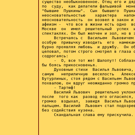
существо необыкновенное. Отец его и дяд
по  суду,  как делатели фальшивой  моне
"бывшие  Пушкины".  Сын  бывшего  Пушки
неосновательностью    характера   напом
неосновательность  он возвел в закон и 
афеизм -  что все в жизни есть одно  во
Москве  он  имел  решительный  успех  и
спектаклях. Он был желчен и зол, но в з
     Встречаясь с  Васильем  Львовичем 
особую  привычку изводить  его  намекам
бурно проявляя любовь  и дружбу.  Он об
целовал, потом строго смотрел в глаза о
содрогаясь:

     -  О, все тот же! Шалопут! Соблазн
бы боясь прикосновенья.

     Духовные стихи  Василья Львовича, 
самую   неприличную  веселость   Алексе
Бутурлиных, стоя рядом с Васильем Львов
похвалою, он вдруг неожиданно громко пр
     - Тартюф!

     Василий Львович  решительно уклоня
после  того как  развод его огласился, 
громко  вздыхал,  завидя  Василья Львов
пальцем. Василий  Львович стал подозрев
без содействия кузена.

     Скандальная слава ему прискучила. 