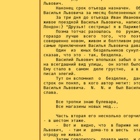
Львович.

     Наконец срок отъезда назначен.  Об
Василья Львовича за месяц болезненных п
     За три дня до отъезда Иван Иванови
живое поездкой Василья Львовича, написа
Лондон:} "Друзья! сестрицы! я в Париже!
     Поэма тотчас разошлась  по  рукам,
гораздо  лучше  всего  того,  что  поэт
совершенно новом, живом и болтливом род
самые приключения Василья Львовича дава
     Один  из  юных бездельников сунул-
сказав, что это - так, безделка.

     Василий Львович впопыхах забыл о н
на всегдашний вид улицы,  он хотел было
Ему стало в  самом  деле грустно,  а в 
писал элегий.

     Тут он вспомнил  о  безделке,  дан
строк он понял, в кого автор метит: это
Василья Львовича.  N.  N. и  был Васили
слава.

     Все тропки знаю булевара,

     Все магазины новых мод...

     Часть вторая его несколько огорчил
- в шестом этаже.

     -  Вот и  видно, что  в Париже не 
Львович,  - там и  дома-то в шесть  эта
отроду не живал.

     Затем говорилось, правда мило, и о