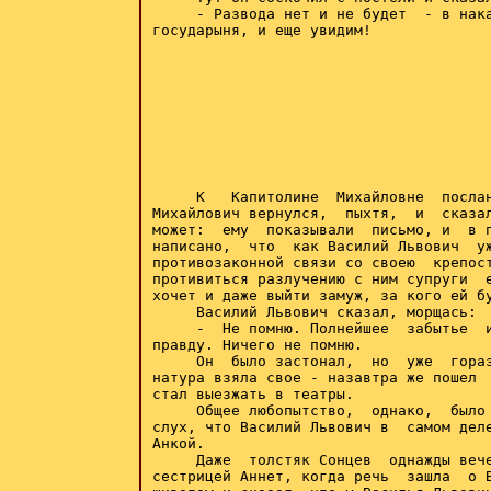
     - Развода нет и не будет  - в нака
государыня, и еще увидим!

     К   Капитолине  Михайловне  послан
Михайлович вернулся,  пыхтя,  и  сказал
может:  ему  показывали  письмо, и  в п
написано,  что  как Василий Львович  уж
противозаконной связи со своею  крепост
противиться разлучению с ним супруги  е
хочет и даже выйти замуж, за кого ей бу
     Василий Львович сказал, морщась:

     -  Не помню. Полнейшее  забытье  и
правду. Ничего не помню.

     Он  было застонал,  но  уже  гораз
натура взяла свое - назавтра же пошел  
стал выезжать в театры.

     Общее любопытство,  однако,  было 
слух, что Василий Львович в  самом деле
Анкой.

     Даже  толстяк Сонцев  однажды вече
сестрицей Аннет, когда речь  зашла  о В