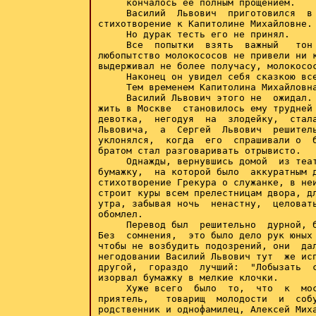
     кончалось ее полным прощением.

     Василий  Львович  приготовился  в 
стихотворение к Капитолине Михайловне.

     Но дурак тесть его не принял.

     Все  попытки  взять  важный   тон 
любопытство молокососов не привели ни к
выдерживал не более получасу, молокосос
     Наконец он увидел себя сказкою все
     Тем временем Капитолина Михайловна
     Василий Львович этого не  ожидал. 
жить в Москве  становилось ему трудней 
девотка,  негодуя  на  злодейку,  стала
Львовича,  а  Сергей  Львович  решитель
уклонялся,  когда  его  спрашивали о  б
братом стал разговаривать отрывисто.

     Однажды, вернувшись домой  из теат
бумажку,  на которой было  аккуратным д
стихотворение Грекура о служанке, в неи
строит куры всем прелестницам двора, дл
утра, забывая ночь  ненастну,  целовать
обомлел.

     Перевод был  решительно  дурной, б
Без  сомнения,  это было дело рук юных 
чтобы не возбудить подозрений, они  дал
негодовании Василий Львович тут  же исп
другой,  гораздо  лучший:  "Лобызать  с
изорвал бумажку в мелкие клочки.

     Хуже всего  было  то,  что  к  мос
приятель,   товарищ  молодости  и  собу
родственник и однофамилец, Алексей Миха