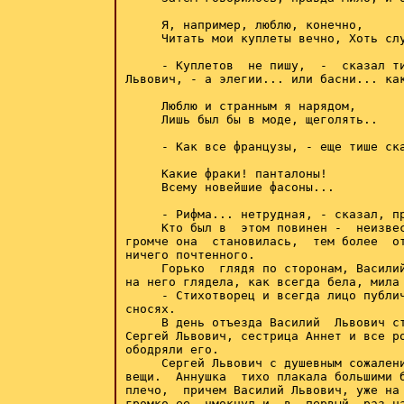
     Я, например, люблю, конечно,

     Читать мои куплеты вечно, Хоть слу
     - Куплетов  не пишу,  -  сказал ти
Львович, - а элегии... или басни... как
     Люблю и странным я нарядом,

     Лишь был бы в моде, щеголять..

     - Как все французы, - еще тише ска
     Какие фраки! панталоны!

     Всему новейшие фасоны...

     - Рифма... нетрудная, - сказал, пр
     Кто был в  этом повинен -  неизвес
громче она  становилась,  тем более  от
ничего почтенного.

     Горько  глядя по сторонам, Василий
на него глядела, как всегда бела, мила 
     - Стихотворец и всегда лицо публич
сносях.

     В день отъезда Василий  Львович ст
Сергей Львович, сестрица Аннет и все ро
ободряли его.

     Сергей Львович с душевным сожалени
вещи.  Аннушка  тихо плакала большими б
плечо,  причем Василий Львович, уже на 
громко ее  чмокнул и  в  первый  раз на