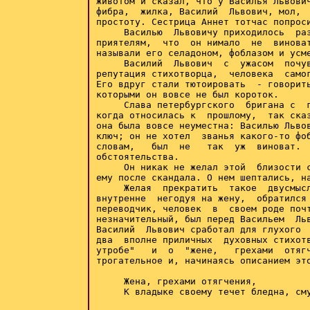
животом и сказал, что у Василья Львович
фибра,  жилка, Василий  Львович, мол,  
простоту. Сестрица Аннет тотчас попроси
     Василью  Львовичу приходилось  раз
приятелям,  что  он нимало  не  виноват
называли его селадоном, фоблазом и усме
     Василий  Львович  с  ужасом  почув
репутация стихотворца,  человека  самог
Его вдруг стали тютоировать  - говорить
которыми он вовсе не был короток.

     Слава петербургского  бригана с  г
когда относилась к  прошлому,  так сказ
она была вовсе неуместна: Василью Львов
ключ; он не хотел  званья какого-то фоб
словам,   был  не   так  уж  виноват.  
обстоятельства.

     Он никак не желал этой  близости с
ему после скандала. О нем шептались, на
     Желая  прекратить  такое  двусмысл
внутренне  негодуя на жену,  обратился 
переводчик, человек  в  своем роде почт
незначительный, был перед Васильем  Льв
Василий  Львович сработал для глухого  
два  вполне приличных  духовных стихотв
утробе"   и  о  "жене,   грехами  отягч
трогательное и, начинаясь описанием это
     Жена, грехами отягчения,

     К владыке своему течет бледна, сму