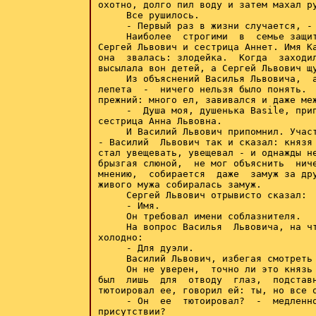
охотно, долго пил воду и затем махал ру
     Все рушилось.

     - Первый раз в жизни случается, - 
     Наиболее  строгими  в  семье защит
Сергей Львович и сестрица Аннет. Имя Ка
она  звалась: злодейка.  Когда  заходил
высылала вон детей, а Сергей Львович щу
     Из объяснений Василья Львовича,  а
лепета  -  ничего нельзя было понять.  
прежний: много ел, завивался и даже меж
     -  Душа моя, душенька Basile, прип
сестрица Анна Львовна.

     И Василий Львович припомнил. Участ
- Василий  Львович так и сказал: князя 
стал увещевать, увещевал - и однажды не
брызгая слюной,  не мог объяснить  ниче
мнению,  собирается  даже  замуж за дру
живого мужа собиралась замуж.

     Сергей Львович отрывисто сказал:

     - Имя.

     Он требовал имени соблазнителя.

     На вопрос Василья  Львовича, на чт
холодно:

     - Для дуэли.

     Василий Львович, избегая смотреть 
     Он не уверен,  точно ли это князь 
был  лишь  для  отводу  глаз,  подставн
тютоировал ее, говорил ей: ты, но все о
     - Он  ее  тютоировал?  -  медленно
присутствии?
