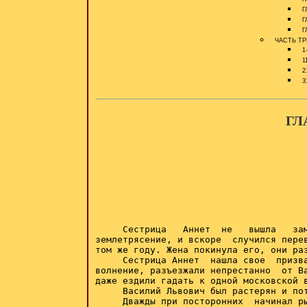
ГЛ
ГЛ
ГЛ
ЧАСТЬ ТР
1-
11
21
31
ГЛ
     Сестрица   Аннет  не   вышла   зам
землетрясение, и вскоре  случился перев
том же году. Жена покинула его, они раз
     Сестрица Аннет  нашла свое  призва
волнение, разъезжали непрестанно  от Ва
даже ездили гадать к одной московской в
     Василий Львович был растерян и пот
     Дважды при посторонних  начинал ры