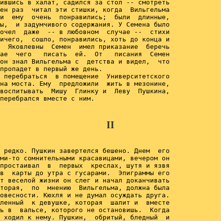
ившись в халат, садился за стол -- смотреть

ен раз  читал эти стишки, когда  Вильгельма

и  ему  очень  понравились;  были  длинные,

ы,  и задумчивого содержания. У Семена было

очел  даже  -- в любовном  случае --  стихи

ичего,  сошло, понравились, хоть до конца и

  Яковлевны  Семен  имел приказание  беречь

ае  чего   писать  ей.  От   писания  Семен

он знал Вильгельма с  детства и видел,  что

пропадет в первый же день.

 перебраться  в помещение  Университетского

на моста. Ему  предложили  жить в мезонине,

воспитывать  Мишу  Глинку и  Леву  Пушкина,

перебрался вместе с ним.

II
 редко. Пушкин завертелся бешено. Днем  его

ми-то сомнительными красавицами, вечером он

простаивал  в  первых  креслах, шутя и язвя

в  карты до утра с гусарами.  Эпиграммы его

т веселой жизни он слег и начал доканчивать

торая,  по  мнению  Вильгельма, должна была

овесности. Кюхля и не думал осуждать друга.

ленный  к девушке, которая  шалит и  вместе

ь в  вальсе, которого не остановишь.  Когда

 ходил к нему. Пушкин,  обритый, бледный  и
