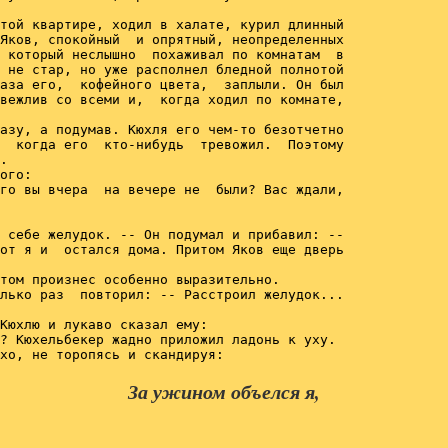
той квартире, ходил в халате, курил длинный

Яков, спокойный  и опрятный, неопределенных

 который неслышно  похаживал по комнатам  в

 не стар, но уже располнел бледной полнотой

аза его,  кофейного цвета,  заплыли. Он был

вежлив со всеми и,  когда ходил по комнате,

азу, а подумав. Кюхля его чем-то безотчетно

  когда его  кто-нибудь  тревожил.  Поэтому

.

ого:

го вы вчера  на вечере не  были? Вас ждали,

 себе желудок. -- Он подумал и прибавил: --

от я и  остался дома. Притом Яков еще дверь

том произнес особенно выразительно.

лько раз  повторил: -- Расстроил желудок...

Кюхлю и лукаво сказал ему:

? Кюхельбекер жадно приложил ладонь к уху.

За ужином объелся я,