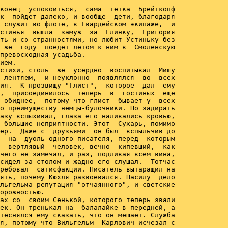
конец  успокоиться,  сама  тетка  Брейткопф

к  пойдет далеко, и вообще  дети, благодаря

 служит во флоте, в Гвардейском экипаже,  и

стинья  вышла  замуж  за  Глинку,  Григория

ть и со странностями, но любит Устиньку без

 же  году  поедет летом к ним в  Смоленскую

превосходная усадьба.

ием.

стихи, столь  же  усердно  воспитывал  Мишу

 лентяем,  и неуклонно  появлялся  во  всех

ия.  К прозвищу "Глист",  которое  дал  ему

,  присоединилось  теперь  в  гостиных  еще

 обиднее,  потому что глист  бывает у  всех

о преимуществу немцы-булочники. Но задирать

азу вспыхивал, глаза его наливались кровью,

 большие неприятности. Этот  Сухарь, помимо

ер.  Даже с  друзьями  он был  вспыльчив до

  на  дуоль одного писателя, перед  которым

  вертлявый  человек, вечно  кипевший,  как

чего не замечал, и раз, подливая всем вина,

сидел за столом и жадно его слушал.  Тотчас

ребовал  сатисфакции. Писатель вытаращил на

ять, почему Кюхля развоевался. Насилу  дело

льгельма репутация "отчаянного", и светские

орожностью.

ах со  своим Сенькой, которого теперь звали

ек. Он тренькал на  балалайке в передней, а

теснялся ему сказать, что он мешает. Служба

я, потому что Вильгельм  Карлович исчезал с
