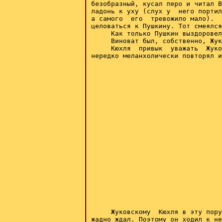
безобразный, кусал перо и читал В
ладонь к уху (слух у  него портил
а самого  его  тревожило мало).  
целоваться к Пушкину. Тот смеялся
     Как только Пушкин выздоровел
     Виноват был, собственно, Жук
     Кюхля  привык  уважать  Жуко
     Жуковскому  Кюхля в эту пору
жадно ждал. Поэтому он ходил к не