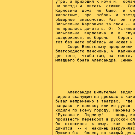
утра, а приходил к ночи и,  облач
на звезды и  писать  стишки.  Сем
Карловича  дома  не  было,  и  он
жалостные,  про  любовь  и  звезд
обширное  знакомство. Раз  он  пр
Вильгельма Карловича за свои -- н
не пришлось дочитать. От  Устиньи
Вильгельма  Карловича  и  в  случ
воздержался, но беречь -- берег: 
тот без него обойтись не может и 
     Скоро Вильгельму предложили 
благородного пансиона, у  Калинки
для того,  чтобы там, на  месте, 
младшего брата Александра. Семен 
     Александра Вильгельм  видел 
видели скачущим на дрожках с каки
бывал непременно в театрах,  где 
направо  и налево; или же дулся  
ходили по всему городу. Наконец о
"Руслана и  Людмилу"  -- вещь, ко
произвести переворот в русской сл
Он  относился  к нему,  как  влюб
дичится  -- и  наконец закружилас
Пушкин был  болен, он каждый день