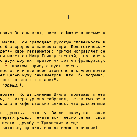
I
нович Энгельгардт, писал о Кюхле в письме к

 масле;  он преподает русскую словесность в

о благородного пансиона при  Педагогическом

детям свои гекзаметры; притом исправляет он

питывает он Мишу Глинку (лентяй,  но  очень

е двух других; притом читает он французскую

1
  
  притом  присутствует  очень

весности и при всем этом еще в каждом почти

ет целую кучу гекзаметров. Кто  бы подумал,

 его на все это станет".

 
(франц.).
вольна. Когда длинный Вилли  приезжал к ней

м, с литературного собрания, тетка смотрела

ывала в кофе столько сливок, что рассеянный

г  думать,   что  у  Вилли  окажутся  такие

первых рядах, печататься, несмотря на  свои

 вести  дружбу с Жуковским и еще

 которые, однако, иногда имеют значение!
