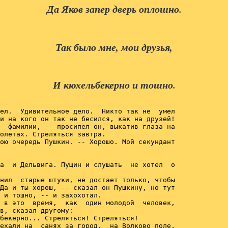
Да Яков запер дверь оплошно.
Так было мне, мои друзья,
И кюхельбекерно и тошно.
ел.  Удивительное дело.  Никто так не  умел

и на кого он так не бесился, как на друзей!

  фамилии, -- просипел он, выкатив глаза на

олетах. Стреляться завтра.

ою очередь Пушкин. -- Хорошо. Мой секундант

а  и Дельвига. Пущин и слушать  не хотел  о

нил  старые штуки, не достает только, чтобы

Да и ты хорош, -- сказал он Пушкину, но тут

 и тошно, -- и захохотал.

 в это  время,  как  один молодой  человек,

в, сказал другому:

бекерно... Стреляться! Стреляться!

ехали на  санях за город,  на Волково поле,
