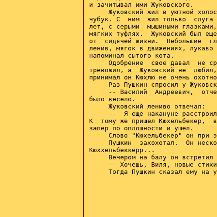
и зачитывал ими Жуковского.

     Жуковский жил в уютной холос
чубук. С  ним  жил только  слуга 
лет, с серыми  мышиными глазками,
мягких туфлях.  Жуковский был еще
от  сидячей жизни.  Небольшие  гл
ленив, мягок в движениях, лукаво 
напоминал сытого кота.

     Одобрение  свое давал  не ср
тревожил, а  Жуковский не  любил,
принимал он Кюхлю не очень охотно
     Раз Пушкин спросил у Жуковск
     -- Василий  Андреевич,  отче
было весело.

     Жуковский лениво отвечал:

     --  Я еще накануне расстроил
К  тому же пришел Кюхельбекер,  в
запер по оплошности и ушел.

     Слово "Кюхельбекер" он при э
     Пушкин  захохотал.  Он неско
Кюххельбеккерр...

     Вечером на балу он встретил 
     -- Хочешь, Виля, новые стихи