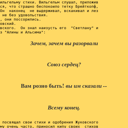
ильгельму стихи. Вильгельм слушал, приложив

ся, что страшно беспокоило тетку Брейткопф,

Он  наконец  не выдерживал, вскакивал и лез

 не без удовольствия.

, они поссорились.

овский.

вского.  Он знал наизусть его  "Светлану" и

Зачем, зачем вы разорвали
Союз сердец?
Вам розно быть! 
вы им сказали --
Всему конец.
 посвящал свои стихи и одобрения Жуковского

му очень часто, приносил кипу своих  стихов
