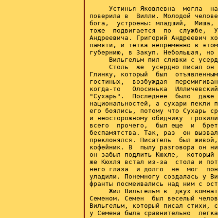
     Устинья Яковлевна  могла  на
поверила в  Вилли. Молодой челове
бога,  устроены: младший,  Миша, 
тоже  подвигается  по  службе,  У
Андреевича. Григорий Андреевич хо
памяти, и тетка непременно в этом
губернию, в Закуп. Небольшая, но 
     Вильгельм пил сливки с усерд
     Столь  же  усердно писал он 
Глинку, который  был  отъявленным
гостиных,  возбуждая  перемигиван
когда-то   Олосинька  Илличевский
"Сухарь".  Последнее  было  даже 
национальностей, а сухари пекли п
его боялись, потому что Сухарь ср
и неосторожному обидчику  грозили
всего  прочего,  был еще  и  брет
беспамятства. Так, раз  он вызвал
преклонялся. Писатель  был живой,
кофейник. В  пылу разговора он ни
он забыл подлить Кюхле,  который 
же Кюхля встал из-за  стола и пот
него глаза  и долго  не  мог  пон
уладили. Понемногу создалась у Ви
франты посмеивались над ним с ост
     Жил Вильгельм в  двух комнат
Семеном. Семен  был веселый челов
Вильгельм, который писал стихи, с
у Семена была сравнительно  легка