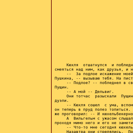
     Кюхля  отшатнулся  и побледн
смеяться над ним, как друзья, и н
     --  За подлое искажение моей
Пушкина, -- вызываю тебя. На пист
     -- Подлое? -- побледнел в св
Пущин.

     -- А мой -- Дельвиг.

     Они тотчас  разыскали  Пущин
дуэли.

     -- Кюхля сошел  с ума, вспом
он теперь в пруд полез топиться. 
же проговорил: -- И кюхельбекерно
     А  Вильгельм с ужасом слышал
проходя мимо него и его не замети
     -- Что-то мне сегодня кюхель
     Назавтра они стрелялись.  По