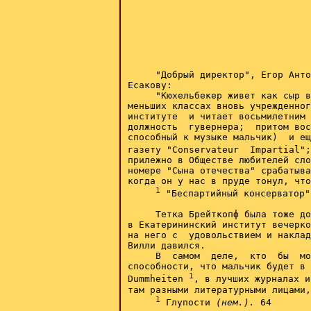
     "Добрый директор", Егор Анто
Есакову:

     "Кюхельбекер живет как сыр в
меньших классах вновь учрежденног
институте  и читает восьмилетним 
должность  гувернера;  притом вос
способный к музыке мальчик)  и ещ
газету "Conservateur  Impartial";
прилежно в Обществе любителей сло
номере "Сына отечества" срабатыва
когда он у нас в пруде тонул, что
1
 "Беспартийный консерватор"
     Тетка Брейткопф была тоже до
в Екатерининский институт вечерко
на него с  удовольствием и наклад
Вилли давился.

     В  самом  деле,  кто  бы  мо
способности, что мальчик будет в 
1
Dummheiten 
, в лучших журналах и
там разными литературными лицами,
1
 Глупости 
(нем.).
 64
