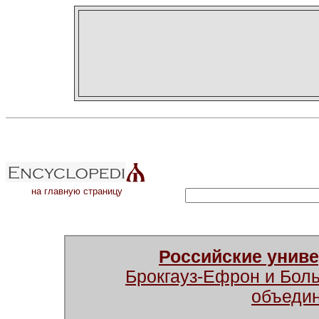
на главную страницу
Российские унив
Брокгауз-Ефрон и Бол
объеди