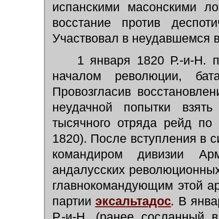
испанскими масонскими ло
восстание против деспоти
Участвовал в неудавшемся в
1 января 1820 Р.-и-Н. 
началом революции, бат
Провозгласив восстановлени
неудачной попытки взять
тысячного отряда рейд по
1820). После вступления в с
командиром дивизии Ар
андалусских революционных
главнокомандующим этой а
партии
эксальтадос
.
В янва
Р.-и-Н. (ранее сосланный 