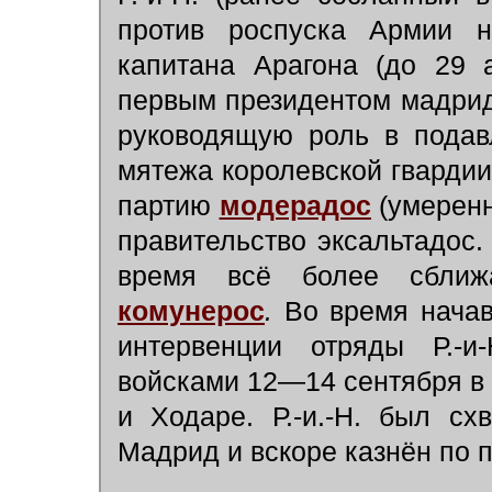
против роспуска Армии н
капитана Арагона (до 29 
первым президентом мадрид
руководящую роль в подав
мятежа королевской гвардии,
партию
модерадос
(умерен
правительство эксальтадос. 
время всё более сближ
комунерос
.
Во время нача
интервенции отряды Р.-и
войсками 12—14 сентября в
и Ходаре. Р.-и.-Н. был сх
Мадрид и вскоре казнён по п