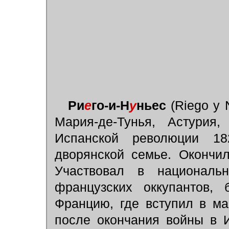
Ри
е
го-и-Н
у
ньес
(Riego у 
Мария-де-Тунья, Астурия,
Испанской революции 1
дворянской семье. Окончи
Участвовал в национальн
французских оккупантов,
Францию, где вступил в м
после окончания войны в И