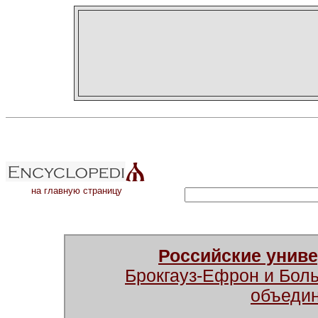
на главную страницу
Российские унив
Брокгауз-Ефрон и Бол
объеди