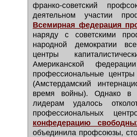
франко-советский проф
деятельном участии пр
Всемирная федерация пр
наряду с советскими пр
народной демократии вс
центры капиталистиче
Американской федерац
профессиональные центры 
(Амстердамский интернац
время войны). Однако в
лидерам удалось откол
профессиональных цен
конфедерацию свободны
объединила профсоюзы, сто