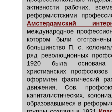
активности рабочих, всем
реформистскими професси
Амстердамский интер
международное профессион
котором были отстранен
большинство П. с. колониа
ряд революционных профсо
1920 была основана М
христианских профсоюзов 
оформлен фактический рас
движения. Сов. профсо
капиталистических, колони
образовавшиеся в реформи
группы создали в 1921
Кра