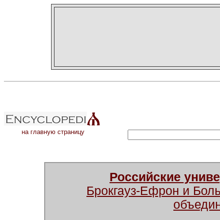
на главную страницу
Российские унив
Брокгауз-Ефрон и Бол
объеди