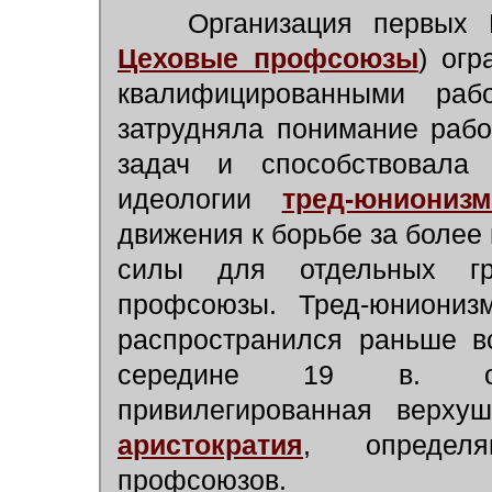
Организация первых П.
Цеховые профсоюзы
) огр
квалифицированными раб
затрудняла понимание раб
задач и способствовала
идеологии
тред-юнионизм
движения к борьбе за более
силы для отдельных гр
профсоюзы. Тред-юниониз
распространился раньше в
середине 19 в. обра
привилегированная верх
аристократия
, определя
профсоюзов.