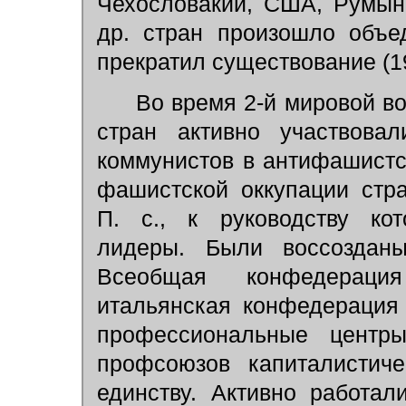
Чехословакии, США, Румын
др. стран произошло объе
прекратил существование (1
Во время 2-й мировой во
стран активно участвова
коммунистов в антифашистс
фашистской оккупации стр
П. с., к руководству ко
лидеры. Были воссозданы
Всеобщая конфедераци
итальянская конфедерация
профессиональные центр
профсоюзов капиталистич
единству. Активно работал