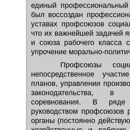
единый профессиональный 
был воссоздан профессион
уставах профсоюзов социал
что их важнейшей задачей я
и союза рабочего класса с
упрочение морально-политич
Профсоюзы социали
непосредственное участи
планов, управлении произво
законодательства, в о
соревнования. В ряде
руководством профсоюзов 
органы (постоянно действу
хозяйственные и рабочие