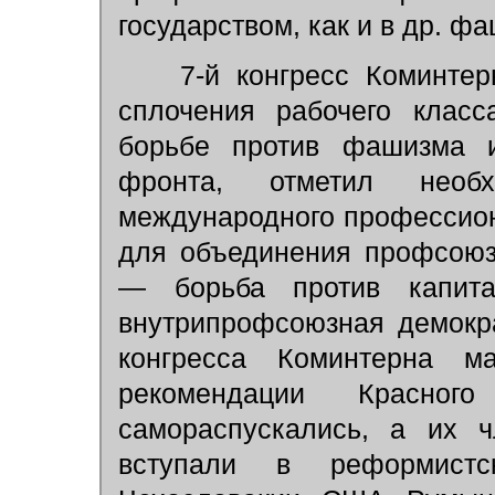
государством, как и в др. фа
7-й конгресс Коминтерн
сплочения рабочего класс
борьбе против фашизма и
фронта, отметил необх
международного профессион
для объединения профсоюз
— борьба против капит
внутрипрофсоюзная демокра
конгресса Коминтерна м
рекомендации Красного
самораспускались, а их 
вступали в реформист