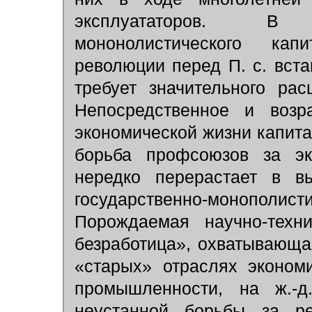
эксплуататоров. В 
мононолистического кап
революции перед П. с. вст
требует значительного ра
Непосредственное и возр
экономической жизни капитал
борьба профсоюзов за эк
нередко перерастает в в
государственно-моноп
Порождаемая научно-техни
безработица», охватывающа
«старых» отраслях эконом
промышленности, на ж.-д.
неустанной борьбы за р