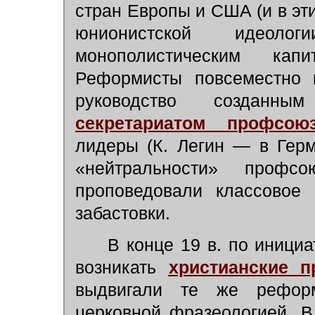
стран Европы и США (и в эт
юнионистской идеоло
монополистическим капи
Реформисты повсеместно в
руководство созда
секретариатом профсою
лидеры (К. Легин — в Гер
«нейтральности» профс
проповедовали классовое 
забастовки.
В конце 19 в. по инициат
возникать
христианские 
выдвигали те же реформ
церковной фразеологией. В