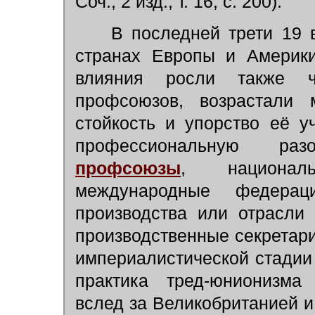
Соч., 2 изд., т. 16, с. 200).
В последней трети 19 в
странах Европы и Америки
влияния росли также чи
профсоюзов, возрастали 
стойкость и упорство её у
профессиональную ра
профсоюзы
, национал
международные федера
производства или отрасли
производственные секретари
империалистической стадии
практика тред-юнионизма
вслед за Великобританией 