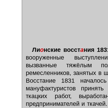
Ли
о
нские восст
а
ния 183
вооруженные выступлени
вызванные тяжёлым по
ремесленников, занятых в ш
Восстание 1831 началос
мануфактуристов принять
ткацких работ, выработ
предпринимателей и ткачей.