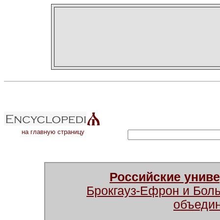
на главную страницу
Российские унив
Брокгауз-Ефрон и Бол
объеди