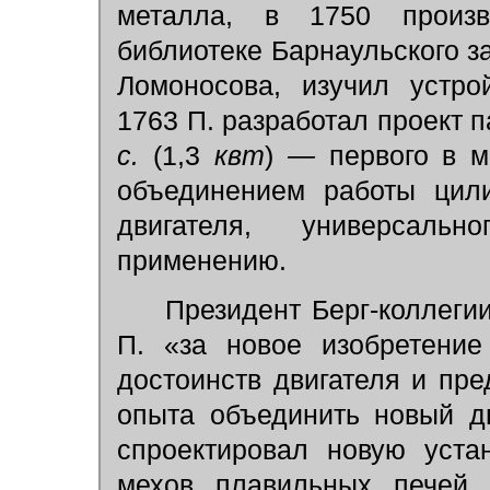
металла, в 1750 произв
библиотеке Барнаульского з
Ломоносова, изучил устро
1763 П. разработал проект 
с.
(1,3
квт
)
—
первого в м
объединением работы цили
двигателя, универсаль
применению.
Президент Берг-коллегии 
П. «за новое изобретение
достоинств двигателя и пр
опыта объединить новый д
спроектировал новую уста
мехов плавильных печей.