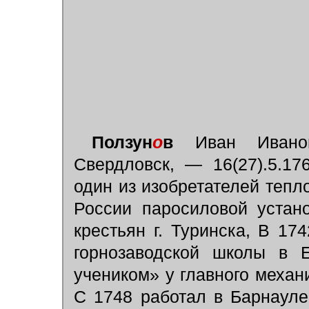
Ползун
о
в
Иван Иванови
Свердловск, — 16(27).5.176
один из изобретателей тепло
России паросиловой устан
крестьян г. Туринска, В 17
горнозаводской школы в Е
учеником» у главного механ
С 1748 работал в Барнауле