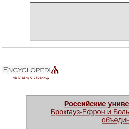
на главную страницу
Российские унив
Брокгауз-Ефрон и Бол
объеди