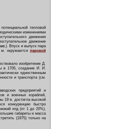
 потенциальной тепловой
риодическими изменениями
оступательного движения
поступательное движение
ис.
). Впуск и выпуск пара
. м. окружаются
паровой
ствовало изобретение Д.
в 1705, создание И. И.
рактически единственным
ности и транспорта (см.
аводских предприятий и
дов и военных кораблей,
ы 19 в. достигла высокой
ся конкуренцию быстро
низкий кпд (от 1 до 20%),
ольшие габариты и масса
третить (1975) только на