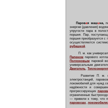
Паров
а
я маш
и
на,
по
энергии (давления) водя
упругости пара в полос
поршня. Пар, поступающ
поршня преобразуется с
осуществляются систе
рубашкой
.
П. м. как универса
Папеном
парового котла
Ползуновым
паровой во
универсальным двигател
Двигатель
,
Теплоэнерге
Развитие П. м. 
электростанций, парово
локомобилей для нужд се
надёжности и соверше
прогрессирующих
паров
ограниченные быстроходн
— привели к тому, что п
паровозах
,
локомобиля