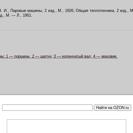
. И., Паровые машины, 2 изд., М., 1926; Общая теплотехника, 2 изд., М
д., М. — Л., 1951.
ы: 1 — поршень; 2 — шатун; 3 — коленчатый вал; 4 — маховик.