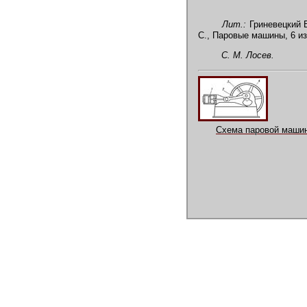
Лит.:
Гриневецкий В
С., Паровые машины, 6 из
С. М. Лосев.
Схема паровой машин