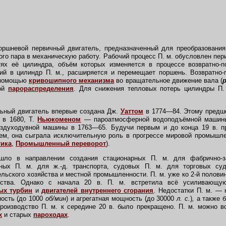
ршневой первичный двигатель, предназначенный для преобразования
ного пара в механическую работу. Рабочий процесс П. м. обусловлен пе
тях её цилиндра, объём которых изменяется в процессе возвратно-п
ий в цилиндр П. м., расширяется и перемещает поршень. Возвратно-
 помощью
кривошипного механизма
во вращательное движение вала (
р
мой
парораспределения
. Для снижения тепловых потерь цилиндры П
льный двигатель впервые создана Дж.
Уаттом
в 1774—84. Этому предше
 в 1680, Т.
Ньюкоменом
—
пароатмосферной водоподъёмной машины 
здуходувной машины в 1763—65. Будучи первым и до конца 19 в. п
ем, она сыграла исключительную роль в прогрессе мировой промышлен
тика
,
Промышленный переворот
).
шло в направлении создания стационарных П. м. для фабрично-з
зных П. м. для ж.-д. транспорта, судовых П. м. для торговых су
льского хозяйства и местной промышленности. П. м. уже ко 2-й половин
нства. Однако с начала 20 в. П. м. встретила всё усиливающую
ых турбин
и
двигателей внутреннего сгорания
. Недостатки П. м. — 
ость (до 1000
об/мин
) и агрегатная мощность (до 30000
л. с.
)
,
а также б
роизводство П. м. к середине 20 в. было прекращено. П. м. можно вс
х
и старых
пароходах
.