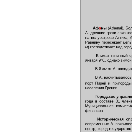
Аф
и
ны
(Athenai), Бо
А. древние греки связыв
на полуострове Аттика, 
Равнину пересекает цепь
м
) господствуют над горо
Климат типичный ср
января 9°С, однако зимой
В 8
км
от А. находи
В А. насчитывалось (в
порт Пирей и пригород
населения Греции.
Городское управле
года в составе 31 член
Муниципальная комисси
финансов.
Историческая спр
современных А. появилис
центр, город-государство