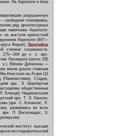
жизни. На Акрополе и близ
ревратившие разрушенную
 — свободная планировка,
телем ряд архитектурных
ие памятники Акрополя:
с на выступе крепостной
оружение Акрополя (447—
 круга Фидия);
Эрехтейон
ой степени сохранности,
в 175—164 до н. э. арх.
тник Лисикрата (около 335
н. э.). Вблизи Дипилона —
дних веков дошли главным
Лйи-Апостоли на Агоре (11
 (Панепистимиу, Стадиу,
цким арх. Э. Шаубертом
классицизма общественные
 Л. Кленце); Национальная
атский арх. Т. Э. Хансен;
ма (арх. С. Клеантис, Л.
ану, развиваясь во всех
 арх. П. Василиадис, Э.
Гропиусом).
ический институт, высшая
учно-исследовательский