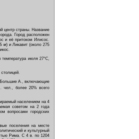
ый центр страны. Название
орода. Город расположен
ос и её притоком Илисос.
25
м
) и Ликавит (около 275
икос.
 температура июля 27°C,
 столицей.
61. Большие А., включающие
. чел., более 20% всего
бираемый населением на 4
аемая советом на 2 года
ом вопросами городских
рвые поселения на месте
олитический и культурный
тью Рима. С 4 в. по 1204