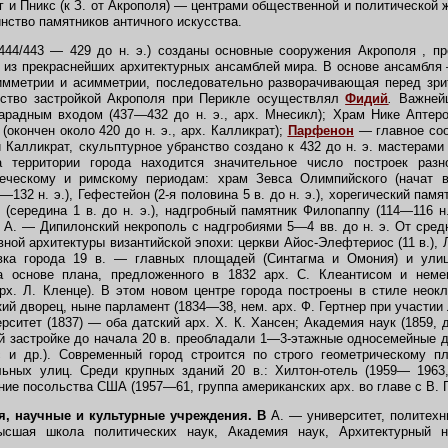
 и Пникс (к З. от Акрополя) — центрами общественной и политической 
нство памятников античного искусства.
44/443 — 429 до н. э.) созданы основные сооружения Акрополя , п
 из прекраснейших архитектурных ансамблей мира. В основе ансамбля
мметрии и асимметрии, последовательно разворачивающая перед зри
ство застройкой Акрополя при Перикле осуществлял
Фидий
.
Важнейш
радным входом (437—432 до н. э., арх. Мнесикл); Храм Нике Аптеро
окончен около 420 до н. э., арх. Калликрат);
Парфенон
—
главное со
 и Калликрат, скульптурное убранство создано к 432 до н. э. мастерами
 территории города находится значительное число построек разн
еческому и римскому периодам: храм Зевса Олимпийского (начат 
—132 н. э.), Гефестейон (2-я половина 5 в. до н. э.), хорегический памя
" (середина 1 в. до н. э.), надгробный памятник Филопаппу (114—116 
 А. — Дипилонский некрополь с надгробиями 5—4 вв. до н. э. От сре
ной архитектуры византийской эпохи: церкви Айос-Элефтериос (11 в.), 
овка города 19 в. — главных площадей (Синтагма и Омония) и улиц
а основе плана, предложенного в 1832 арх. С. Клеантисом и неме
рх. Л. Кленце). В этом новом центре города построены в стиле нео
ий дворец, ныне парламент (1834—38, нем. арх. Ф. Гертнер при участии
ерситет (1837) — оба датский арх. Х. К. Хансен; Академия наук (1859, д
ой застройке до начала 20 в. преобладали 1—3-этажные односемейные до
с и др.). Современный город строится по строго геометрическому пл
льных улиц. Среди крупных зданий 20 в.: Хилтон-отель (1959— 1963,
ание посольства США (1957—61, группа американских арх. во главе с В. 
я, научные и культурные учреждения. В
А. — университет, политехн
ысшая школа политических наук, Академия наук, Архитектурный на