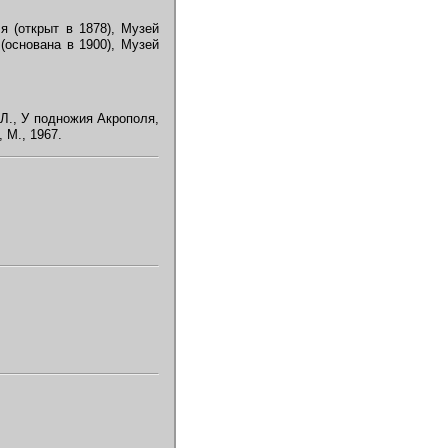
 (открыт в 1878), Музей
(основана в 1900), Музей
 Л., У подножия Акрополя,
 М., 1967.