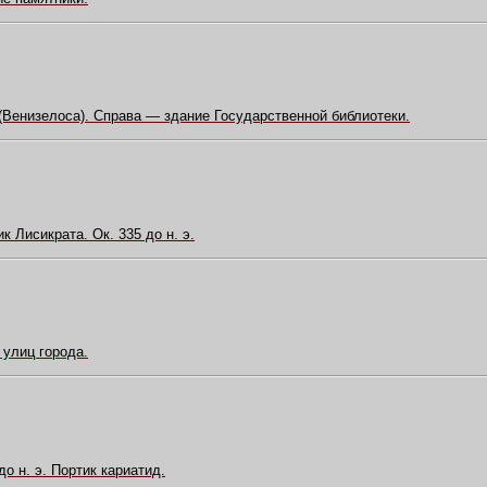
(Венизелоса). Справа — здание Государственной библиотеки.
к Лисикрата. Ок. 335 до н. э.
 улиц города.
о н. э. Портик кариатид.