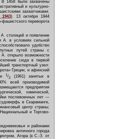
. В 1458 были захвачены
истративный и культурно-
ашистскими захватчиками.
 1943
)
.
13 октября 1944
о-фашистского переворота
 А. столицей и появление
и А. в условиях сильной
способствовало удобство
опутных путей страны с
 А. открыло возможности
еселение сюда в первой
ейший транспортный узел:
рота» Греции, и афинский
1
ыше
/
(1961) занятых в
2
80% всей производимой
размещаются предприятия
ргической, химической,
ойки послевоенных лет —
судоверфь в Скараманге,
инансовый центр страны;
Национальный и Торгово-
редневековья и районами
нировка античного города
ентром, Агора (к С.-З. от