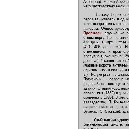
Акрополя), холмы Ареопаг
него расположено больши
В эпоху Перикла (4
персами цитадель в один
сочетающая элементы си
панорам. Общее руковод
Пропилеи
,
служившие па
стены перед Пропилеями (
438 до н. э., арх. Иктин
(421—406 до н. э.). На
относящихся к древнегр
Коссутием, окончен в 129
до н. э.), "Башня ветров
главные ворота античных
образом памятники церков
в.). Регулярная планир
Патисион) — создана н
(переработан немецким а
здания: Старый королевск
библиотека (1832) и унив
окончена в 1885). В жил
Кавтадзоглу, Я. Кумели
направлениях от центра
Вурекас, С. Стойкое), зд
Учебные заведени
коммерческая школа, в
институт.