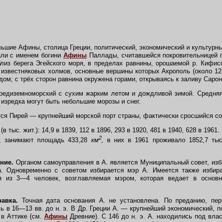
льшие Афины, столица Греции, политический, экономический и культурн
али с именем богини
Афины
Паллады, считавшейся покровительницей г
близ берега Эгейского моря, в пределах равнины, орошаемой р. Кифис
 известняковых холмов, основные вершины которых Акрополь (около 1
дом; с трёх сторон равнина окружена горами, открываясь к заливу Сарон
едиземноморский с сухим жарким летом и дождливой зимой. Средняя
 изредка могут быть небольшие морозы и снег.
тся Пирей — крупнейший морской порт страны, фактически сросшийся со
 тыс. жит.): 14,9 в 1839, 112 в 1896, 293 в 1920, 481 в 1940, 628 в 19
2
ы, занимают площадь 433,28
км
,
в них в 1961 проживало 1852,7 тыс
ние.
Органом самоуправления в А. является Муниципальный совет, из
а. Одновременно с советом избирается мэр А. Имеется также избир
я из 3—4 человек, возглавляемая мэром, которая ведает в основн
авка.
Точная дата основания А. не установлена. По преданию, пе
ь в 16—13 вв. до н. э. В Др. Греции А. — крупнейший экономический, п
 в Аттике (см.
Афины
Древние). С 146 до н. э. А. находились под влас