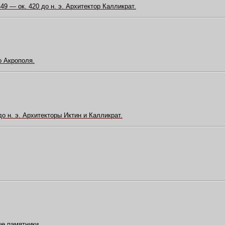
49 — ок. 420 до н. э. Архитектор Калликрат.
 Акрополя.
 н. э. Архитекторы Иктин и Калликрат.
е памятники.