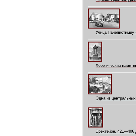
Улица Панепистимиу 
Хорегический памятни
Одна из центральных
Эрехтейон. 421—406 д