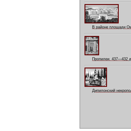
В районе площади Ом
Пропилеи. 437—432 до
Дипилонский некропо