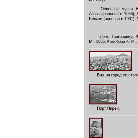
Основные музеи: Нац
Агоры (основан в 1956),
Бенаки (основан в 1931),
Лит.:
Грегоровиус Ф
М., 1965; Колобова К. М.
Вид на город со стор
Порт Пирей.