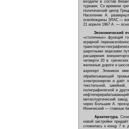
входили в состав Визан
турками. Со времени гре
политический центр Грец
Население А. разверну
освобождены ЭЛАС — войс
21 апреля 1967 А. — осн
Экономический оч
«столичных» функций го
аграрной перенаселённо
транспортно-географич
широтными морскими пут
расширения внешнеторг
четверти 20 в. гречески
железные дороги и шоссе
аэропорт Элиникон им
обрабатывающей промы
электроэнергии и даёт 
текстильной, швейной,
полиграфической и друг
нефтеперерабатывающий 
металлургический завод
через Большие А. прохо
Ионический — главные ба
Архитектура.
Сочет
новой застройки придаёт
сложилась к концу 7 в. д