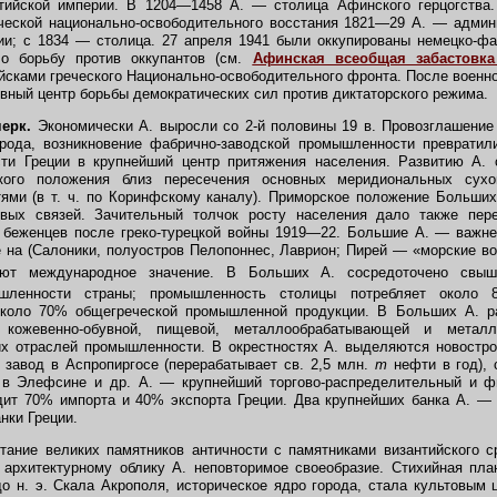
тийской империи. В 1204—1458 А. — столица Афинского герцогства
ческой национально-освободительного восстания 1821—29 А. — админ
ии; с 1834 — столица. 27 апреля 1941 были оккупированы немецко-ф
ло борьбу против оккупантов (см.
Афинская всеобщая забастовка
ками греческого Национально-освободительного фронта. После военн
овный центр борьбы демократических сил против диктаторского режима.
ерк.
Экономически А. выросли со 2-й половины 19 в. Провозглашение
рода, возникновение фабрично-заводской промышленности превратил
сти Греции в крупнейший центр притяжения населения. Развитию А. 
еского положения близ пересечения основных меридиональных сух
ями (в т. ч. по Коринфскому каналу). Приморское положение Больших
овых связей. Зачительный толчок росту населения дало также пер
х беженцев после греко-турецкой войны 1919—22. Большие А. — важн
 на (Салоники, полуостров Пелопоннес, Лаврион; Пирей — «морские во
еют международное значение. В Больших А. сосредоточено св
шленности страны; промышленность столицы потребляет около 
около 70% общегреческой промышленной продукции. В Больших А. 
. кожевенно-обувной, пищевой, металлообрабатывающей и металлу
их отраслей промышленности. В окрестностях А. выделяются новостр
завод в Аспропиргосе (перерабатывает св. 2,5 млн.
т
нефти в год), 
 в Элефсине и др. А. — крупнейший торгово-распределительный и ф
дит 70% импорта и 40% экспорта Греции. Два крупнейших банка А. — 
нки Греции.
ание великих памятников античности с памятниками византийского с
 архитектурному облику А. неповторимое своеобразие. Стихийная пла
о н. э. Скала Акрополя, историческое ядро города, стала культовым ц