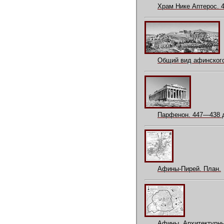
Храм Нике Аптерос. 4
Общий вид афинского
Парфенон. 447—438 до
Афины-Пирей. План.
Афины. Архитектурны