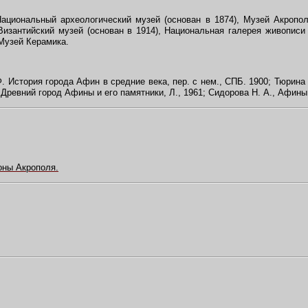
иональный археологический музей (основан в 1874), Музей Акрополя
 Византийский музей (основан в 1914), Национальная галерея живописи 
 Музей Керамика.
. История города Афин в средние века, пер. с нем., СПБ. 1900; Тюрина
, Древний город Афины и его памятники, Л., 1961; Сидорова Н. А., Афины,
оны Акрополя.