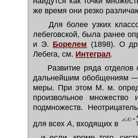
найдутся как точки множес
же время они резко различа
Для более узких классо
лебеговской, была ранее оп
и Э.
Борелем
(1898). О др
Лебега, см.
Интеграл
.
Развитие ряда отделов 
дальнейшим обобщениям — с
меры. При этом М. м. опре
произвольное множество
подмножеств. Неотрицател
для всех
А
, входящих в
и если, кроме того, си