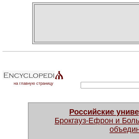
на главную страницу
Российские унив
Брокгауз-Ефрон и Бол
объеди