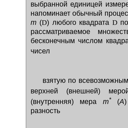
выбранной единицей измере
напоминает обычный процес
m
(
D
) любого квадрата
D
по
рассматриваемое множес
бесконечным числом квадр
чисел
взятую по всевозможным
верхней (внешней) ме
*
(внутренняя) мера
m
(
А
разность