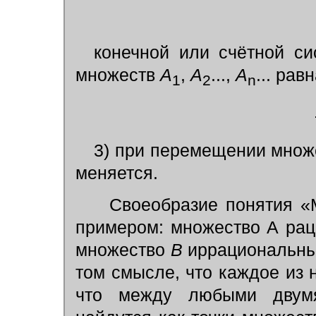
конечной или счётной с
множеств
A
,
A
...,
A
... рав
1
2
n
3) при перемещении множе
меняется.
Своеобразие понятия «М
примером: множество А раци
множество
В
иррациональных
том смысле, что каждое из ни
что между любыми двумя