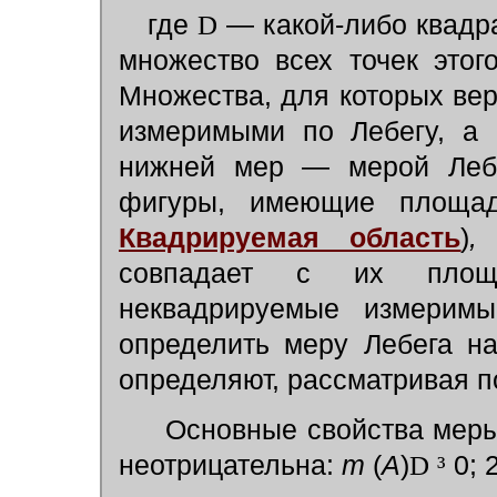
где
D
— какой-либо квадр
множество всех точек это
Множества, для которых ве
измеримыми по Лебегу, а
нижней мер — мерой Леб
фигуры, имеющие площад
Квадрируемая область
)
,
и
совпадает с их площ
неквадрируемые измеримы
определить меру Лебега н
определяют, рассматривая 
Основные свойства меры 
неотрицательна:
m
(
A
)
D
³
0; 