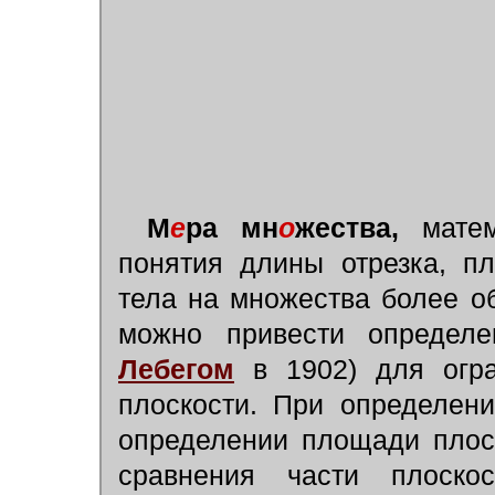
М
е
ра мн
о
жества,
матем
понятия длины отрезка, п
тела на множества более о
можно привести определе
Лебегом
в 1902) для огра
плоскости. При определен
определении площади плоск
сравнения части плоско