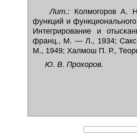
Лит.:
Колмогоров А. Н
функций и функционального а
Интегрирование и отыскан
франц., М. — Л., 1934; Сакс 
М., 1949; Халмош П. Р., Теори
Ю. В. Прохоров.