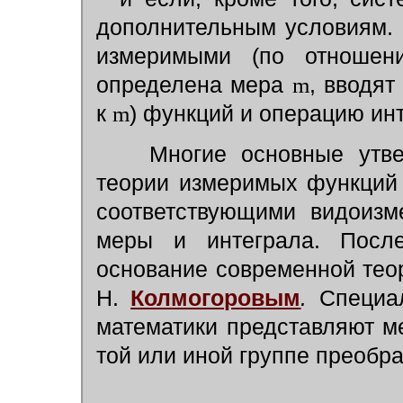
дополнительным условиям. 
измеримыми (по отнош
определена мера
m
, вводя
к
m
) функций и операцию ин
Многие основные утвер
теории измеримых функций 
соответствующими видоизм
меры и интеграла. После
основание современной теор
Н.
Колмогоровым
.
Специал
математики представляют м
той или иной группе преобр