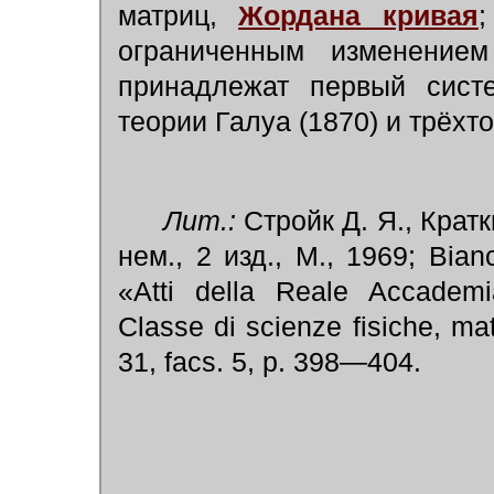
матриц,
Жордана кривая
ограниченным изменение
принадлежат первый систе
теории Галуа (1870) и трёхт
Лит.:
Стройк Д. Я., Кратк
нем., 2 изд., М., 1969; Bianc
«Atti della Reale Accademia
Classe di scienze fisiche, ma
31, facs. 5, p. 398—404.