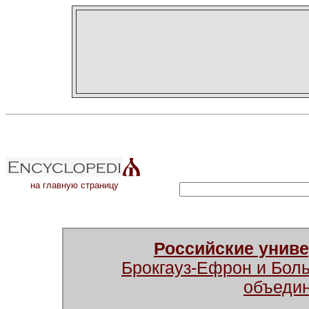
на главную страницу
Российские унив
Брокгауз-Ефрон и Бол
объеди