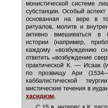
монистической системе ли
субстанции. Особый аспект К
основанная на вере в т
ритуалов, молитв и внутре
активно вмешиваться в б
истории (например, приб
каждому «возбуждению сн
ответить «возбуждение свер
практической К. — Исаак (
по прозвищу Ари (1534—
каббалистической теур
мистические течения в иудаи
хасидизм
.
С 15 в. интерес к К. рас