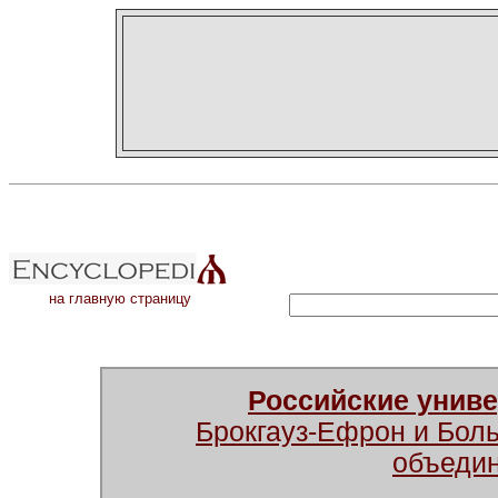
на главную страницу
Российские унив
Брокгауз-Ефрон и Бол
объеди