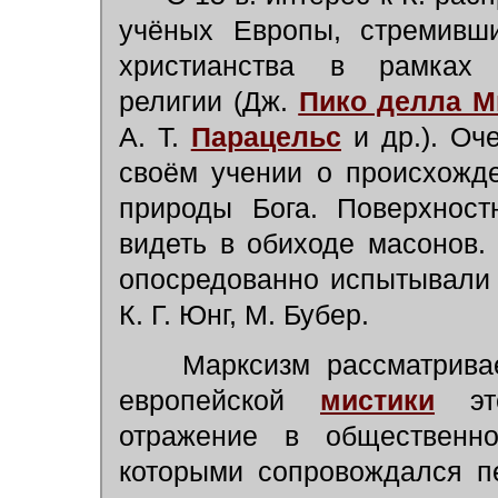
учёных Европы, стремивши
христианства в рамках у
религии (Дж.
Пико делла М
А. Т.
Парацельс
и др.). Оч
своём учении о происхожд
природы Бога. Поверхност
видеть в обиходе масонов.
опосредованно испытывали Г
К. Г. Юнг, М. Бубер.
Марксизм рассматривает
европейской
мистики
это
отражение в общественно
которыми сопровождался п