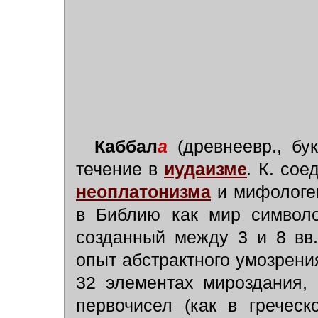
Каббал
а
(древнеевр., бу
течение в
иудаизме
.
К. соед
неоплатонизма
и мифолог
в Библию как мир символо
созданный между 3 и 8 вв
опыт абстрактного умозрени
32 элементах мироздания, 
первочисел (как в гречес