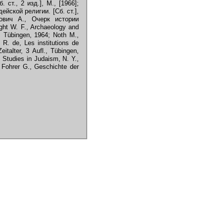
 ст., 2 изд.], М., [1966];
ейской религии. [Сб. ст.],
ович А., Очерк истории
ght W. F., Archaeology and
, T
ü
bingen, 1964; Noth М.,
R. de, Les institutions de
eitalter, 3 Aufl., T
ü
bingen,
, Studies in Judaism, N. Y.,
; Fohrer G., Geschichte der