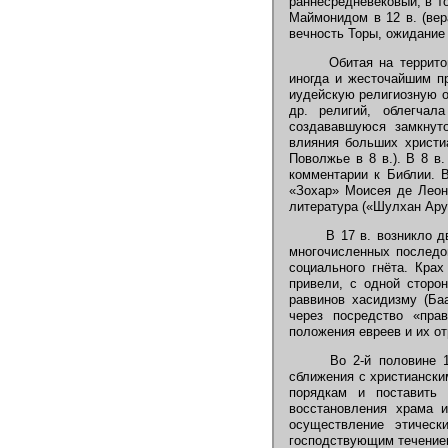
раннесредневековый, в т
Маймонидом в 12 в. (вер
вечность Торы, ожидание 
Обитая на территор
иногда и жесточайшим пр
иудейскую религиозную о
др. религий, облегчал
создававшуюся замкнуто
влияния больших христи
Поволжье в 8 в.). В 8 в
комментарии к Библии. 
«Зохар» Моисея де Леон
литература («Шулхан Ару
В 17 в. возникло дв
многочисленных последо
социального гнёта. Кра
привели, с одной сторо
раввинов хасидизму (Ба
через посредство «прав
положения евреев и их о
Во 2-й половине 19
сближения с христиански
порядкам и поставить
восстановления храма и
осуществление этическ
господствующим течением