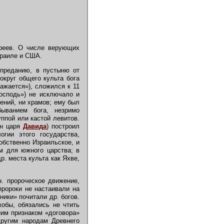
вреев. О числе верующих
зраиле и США.
 преданию, в пустыню от
округ общего культа бога
ажается»), сложился к 11
господь») не исключало и
жений, ни храмов; ему был
ыванием бога, незримо
ппой или кастой левитов.
н царя
Давида
) построил
гии этого государства,
обственно Израильское, и
м для южного царства; в
. места культа как Яхве,
. пророческое движение,
пророки не настаивали на
ики» почитали др. богов.
кобы, обязались не чтить
ним признаком «договора»
другим народам Древнего