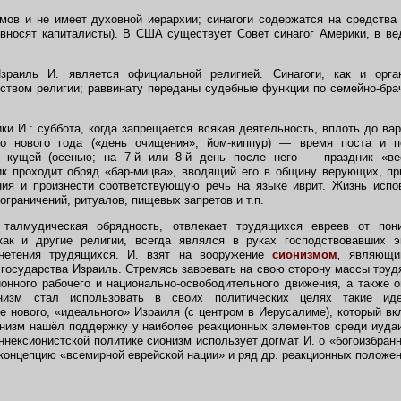
ов и не имеет духовной иерархии; синагоги содержатся на средства
вносят капиталисты). В США существует Совет синагог Америки, в ве
аиль И. является официальной религией. Синагоги, как и орган
ством религии; раввинату переданы судебные функции по семейно-бра
 И.: суббота, когда запрещается всякая деятельность, вплоть до ва
о нового года («день очищения», йом-киппур) — время поста и по
к кущей (осенью; на 7-й или 8-й день после него — праздник «в
к проходит обряд «бар-мицва», вводящий его в общину верующих, пр
ния и произнести соответствующую речь на языке иврит. Жизнь исп
граничений, ритуалов, пищевых запретов и т.п.
талмудическая обрядность, отвлекает трудящихся евреев от пон
 как и другие религии, всегда являлся в руках господствовавших э
гнетения трудящихся. И. взят на вооружение
сионизмом
,
являющим
государства Израиль. Стремясь завоевать на свою сторону массы труд
онного рабочего и национально-освободительного движения, а также 
онизм стал использовать в своих политических целях такие иде
 нового, «идеального» Израиля (с центром в Иерусалиме), который в
ионизм нашёл поддержку у наиболее реакционных элементов среди иуда
ннексионистской политике сионизм использует догмат И. о «богоизбран
 концепцию «всемирной еврейской нации» и ряд др. реакционных положен