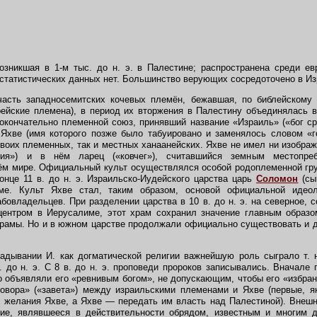
озникшая в 1-м тыс. до н. э. в Палестине; распространена среди е
 статистических данных нет. Большинство верующих сосредоточено в И
асть западносемитских кочевых племён, бежавшая, по библейскому
рейские племена), в период их вторжения в Палестину объединялась в
окончательно племенной союз, принявший название «Израиль» («бог ср
е Яхве (имя которого позже было табуировано и заменялось словом «
своих племенных, так и местных ханаанейских. Яхве не имел ни изобра
ния») и в нём ларец («ковчег»), считавшийся земным местопреб
ём мире. Официальный культ осуществлялся особой родоплеменной гру
онце 11 в. до н. э. Израильско-Иудейского царства царь
Соломон
(сы
е. Культ Яхве стал, таким образом, основой официальной идеоло
овладельцев. При разделении царства в 10 в. до н. э. на северное, с
ентром в Иерусалиме, этот храм сохранил значение главным образо
рамы. Но и в южном царстве продолжали официально существовать и др
дывании И. как догматической религии важнейшую роль сыграло т. н
 до н. э. С 8 в. до н. э. проповеди пророков записывались. Вначале 
о объявляли его «ревнивым богом», не допускающим, чтобы его «избранн
овора» («завета») между израильскими племенами и Яхве (первые, я
ь желания Яхве, а Яхве — передать им власть над Палестиной). Внеш
ие, являвшееся в действительности обрядом, известным и многим 