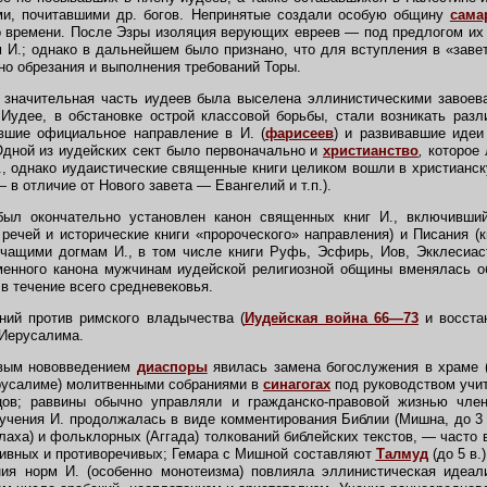
и, почитавшими др. богов. Непринятые создали особую общину
сама
 времени. После Эзры изоляция верующих евреев — под предлогом их
 И.; однако в дальнейшем было признано, что для вступления в «завет
но обрезания и выполнения требований Торы.
значительная часть иудеев была выселена эллинистическими завоева
удее, в обстановке острой классовой борьбы, стали возникать разл
вшие официальное направление в И. (
фарисеев
) и развивавшие идеи
Одной из иудейских сект было первоначально и
христианство
,
которое 
., однако иудаистические священные книги целиком вошли в христианск
— в отличие от Нового завета — Евангелий и т.п.).
л окончательно установлен канон священных книг И., включивший 
 речей и исторические книги «пророческого» направления) и Писания (к
чащими догмам И., в том числе книги Руфь, Эсфирь, Иов, Экклесиаст
менного канона мужчинам иудейской религиозной общины вменялась об
в течение всего средневековья.
ий против римского владычества (
Иудейская война 66—73
и восст
 Иерусалима.
вым нововведением
диаспоры
явилась замена богослужения в храме (
ерусалиме) молитвенными собраниями в
синагогах
под руководством учит
ов; раввины обычно управляли и гражданско-правовой жизнью член
 учения И. продолжалась в виде комментирования Библии (Мишна, до 3 
лаха) и фольклорных (Аггада) толкований библейских текстов, — часто 
ивных и противоречивых; Гемара с Мишной составляют
Талмуд
(до 5 в.
ия норм И. (особенно монотеизма) повлияла эллинистическая идеа