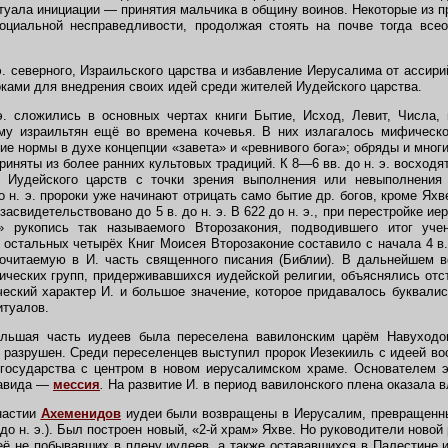
итуала инициации — принятия мальчика в общину воинов. Некоторые из п
оциальной несправедливости, продолжая стоять на почве тогда все
. северного, Израильского царства и избавление Иерусалима от ассирий
ками для внедрения своих идей среди жителей Иудейского царства.
 сложились в основных чертах книги Бытие, Исход, Левит, Числа,
му израильтян ещё во времена кочевья. В них излагалось мифическо
ие нормы в духе концепции «завета» и «ревнивого бога»; обряды и мно
иняты из более ранних культовых традиций. К 8—6 вв. до н. э. восходя
и Иудейского царств с точки зрения выполнения или невыполнения
 н. э. пророки уже начинают отрицать само бытие др. богов, кроме Ях
засвидетельствовано до 5 в. до н. э. В 622 до н. э., при перестройке и
 рукопись так называемого Второзакония, подводившего итог уче
 остальных четырёх Книг Моисея Второзаконие составило с начала 4 в. 
почитаемую в И. часть священного писания (Библии). В дальнейшем 
ческих групп, придерживавшихся иудейской религии, объяснялись отс
еский характер И. и большое значение, которое придавалось буквали
итуалов.
ьшая часть иудеев была переселена вавилонским царём Навуходон
разрушен. Среди переселенцев выступил пророк Иезекииль с идеей во
 государства с центром в новом иерусалимском храме. Основателем 
Давида —
мессия
.
На развитие И. в период вавилонского плена оказала в
настии
Ахеменидов
иудеи были возвращены в Иерусалим, превращенн
до н. э.). Был построен новый, «2-й храм» Яхве. Но руководители ново
её не побывавших в плену иудеев, а также остававшихся в Палестине 