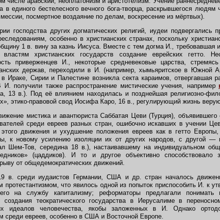
ом числе арабский, неоплатонизм и аристотелизм. Учение раннесреднев
а в единого бестелесного вечного бога-творца, раскрывшегося людям 
мессии, посмертное воздаяние по делам, воскресение из мёртвых).
ии господства других догматических религий, иудеи подвергались п
еследованиям, особенно в христианских странах, поскольку христиан
бщину 1 в. вину за казнь Иисуса. Вместе с тем догма И., требовавшая 
а властям христианских государств создание еврейских гетто. Не
сть приверженцев И., некоторые средневековые царства, стремясь
анских держав, переходили в И. (например, хымьяритское в Южной Ар
. в Ираке, Сирии и Палестине возникла секта караимов, отвергавшая р
В И. получили также распространение мистические учения, например
а, 13 в.). Под её влиянием находилась и позднейшая религиозно-фил
х», этико-правовой свод Иосифа Каро, 16 в., регулирующий жизнь веру
ижение мистика и авантюриста Саббатая Цеви (Турция), объявившего 
вателей среди евреев разных стран, ошибочно искавших в учении Цев
х этого движения и ухудшение положения евреев как в гетто Европы,
ны, к новому усилению изоляции их от других народов, с другой — 
ал Шем-Тов, середина 18 в.), настаивавшему на индивидуальном об
едников» (цаддиков). И то и другое объективно способствовало 
трыву от общедемократических движений.
 в. среди иудаистов Германии, США и др. стран началось движен
м протестантизмом, что явилось одной из попыток приспособить И. к 
 его на службу капитализму; реформаторы предлагали понимать 
 создания теократического государства в Иерусалиме в переносн
их идеалов человечества, якобы заложенных в И. Однако ортод
 среди евреев, особенно в США и Восточной Европе.