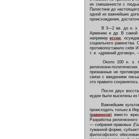
их смешанности с людьм
Палестине до настоящего
одной из важнейших догм
происхождения, достаточ
В 3—2 вв. до н. э. 
Армению и др. В самой И
например
ессеи
,
осужда
социального равенства. 
противопоставило себя И
т. е. «древний договор», 
Около 100 н. э. бы
религиозно-политических
признанные не противоре
связи с введением пись
это правило сохранялось 
После двух восстан
иудеи были выселены из
Важнейшим культо
происходить только в И
(
раввинов
)
вместо жрец
Разработка религиозного
— собрания правовых (Га
туманной форме, субъект
философского обоснован