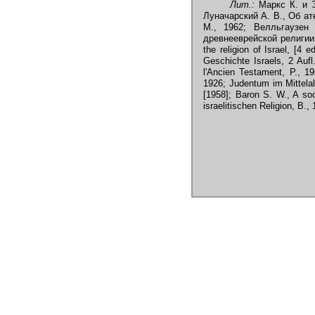
Лит.:
Маркс К. и Эн
Луначарский А. В., Об ате
М., 1962; Велльгаузен
древнееврейской религии, 
the religion of Israel, [4 
Geschichte Israels, 2 Aufl
l'Ancien Testament, P., 
1926; Judentum im Mittelalt
[1958]; Baron S. W., A soc
israelitischen Religion, B.,