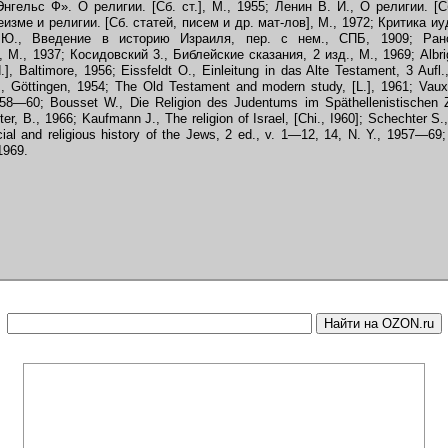
гельс Ф». О религии. [Сб. ст.], М., 1955; Ленин В. И., О религии. [Сб.
изме и религии. [Сб. статей, писем и др. мат-лов], М., 1972; Критика иуд
 Ю., Введение в историю Израиля, пер. с нем., СПБ, 1909; Ран
М., 1937; Косидовский 3., Библейские сказания, 2 изд., М., 1969; Albri
ed.], Baltimore, 1956; Eissfeldt О., Einleitung in das Alte Testament, 3 Aufl.
., G
ö
ttingen, 1954; The Old Testament and modern study, [L.], 1961; Vaux 
1958—60; Bousset W., Die Religion des Judentums im Sp
ä
thellenistischen Z
er, B., 1966; Kaufmann J., The religion of Israel, [Chi., I960]; Schechter S.
ial and religious history of the Jews, 2 ed., v. 1—12, 14, N. Y., 1957—69
 1969.