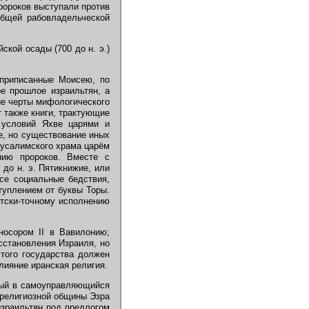
ророков выступали против
общей рабовладельческой
ской осады (700 до н. э.)
 приписанные Моисею, по
е прошлое израильтян, а
гие черты мифологического
т также книги, трактующие
 условий Яхве царями и
ве, но существование иных
ерусалимского храма царём
нию пророков. Вместе с
до н. э. Пятикнижие, или
все социальные бедствия,
туплением от буквы Торы.
стски-точному исполнению
осором II в Вавилонию;
сстановления Израиля, но
этого государства должен
лияние иранская религия.
ый в самоуправляющийся
й религиозной общины Эзра
израильтян под предлогом