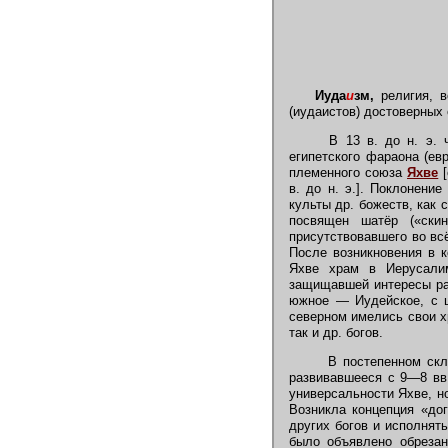
Иуда
и
зм,
религия, в
(иудаистов) достоверных
В 13 в. до н. э. ч
египетского фараона (ев
племенного союза
Яхве
[
в. до н. э.]. Поклонени
культы др. божеств, как 
посвящен шатёр («ски
присутствовавшего во вс
После возникновения в к
Яхве храм в Иерусалим
защищавшей интересы раб
южное — Иудейское, с ц
северном имелись свои х
так и др. богов.
В постепенном скла
развивавшееся с 9—8 вв.
универсальности Яхве, н
Возникла концепция «дог
других богов и исполнят
было объявлено обрезан