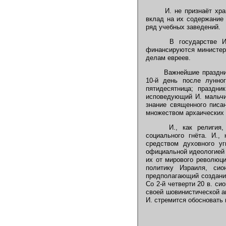
И. не признаёт храм
вклад на их содержание 
ряд учебных заведений.
В государстве Изр
финансируются министер
делам евреев.
Важнейшие праздники
10-й день после лунног
пятидесятница; праздни
исповедующий И. мальчи
знание священного писа
множеством архаических о
И., как религия, 
социального гнёта. И.,
средством духовного у
официальной идеологией 
их от мирового революци
политику Израиля, си
предполагающий создание
Со 2-й четверти 20 в. с
своей шовинистической а
И. стремится обосновать