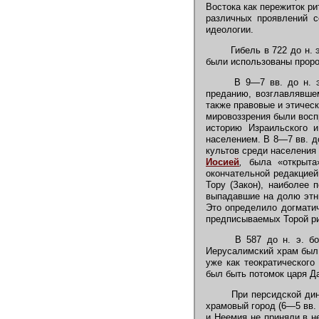
Востока как пережиток р
различных проявлений с
идеологии.
Гибель в 722 до н. э
были использованы проро
В 9—7 вв. до н. э.
преданию, возглавлявше
также правовые и этическ
мировоззрения были воспр
историю Израильского 
населением. В 8—7 вв. до
культов среди населения 
Иосией
,
была «открыта»
окончательной редакцией
Тору (Закон), наиболее 
выпадавшие на долю этни
Это определило догматич
предписываемых Торой р
В 587 до н. э. бол
Иерусалимский храм был 
уже как теократического
был быть потомок царя 
При персидской ди
храмовый город (6—5 вв. 
и Неемия не приняли в н