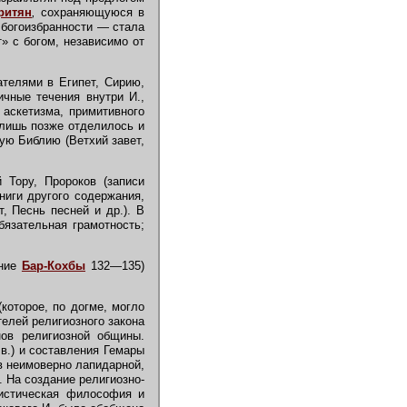
ритян
,
сохраняющуюся в
 богоизбранности — стала
» с богом, независимо от
телями в Египет, Сирию,
ичные течения внутри И.,
 аскетизма, примитивного
лишь позже отделилось и
ую Библию (Ветхий завет,
Тору, Пророков (записи
ниги другого содержания,
, Песнь песней и др.). В
язательная грамотность;
ание
Бар-Кохбы
132—135)
которое, по догме, могло
елей религиозного закона
ов религиозной общины.
в.) и составления Гемары
в неимоверно лапидарной,
). На создание религиозно-
листическая философия и