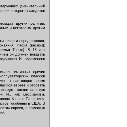
 верующих (значительный
дении которого находится
изации других религий,
чным и некоторым другим
рки пищи и передвижения;
каяния; пасха (весной);
еселья Торы»). В 13 лет
ичём он должен показать
оведующих И. обременена
имания истинных причин
ксплуататорских классов
ся в настоящее время
ящихся евреев и оторвать
оправдать захватническую
и И., как мессианизм,
ключал бы всю Палестину.
истов, особенно в США. В
ности» евреев, с помощью
ий.