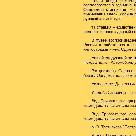
После обеда рекомен
располагается в здании вы
Семочкина станция во мн
пребывания здесь “солнца 
русской архитектуры.
та станция – единстве
полностью воссозданный по
В музее воспроизведен
России и работа поэта на
иллюстрации к ней. Один из
Нашей следующей остан
Пскова, на юг. Автомобиль 
Рождествено. Слева от
берегу Оредежа, на высоко
Никольское. Для самых 
Усадьба Сиворицы – нын
Вид Приоратского двор
исследовательским сектором
Вид Приоратского дво
исследовательским сектором
М.Э. Третьякова "Портре
Разрез Приоратского д