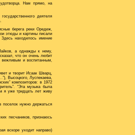
удотворца. Нам прямо, на
государственного деятеля
.
исные берега реки Оредеж,
вои этюды и картины писали
 Здесь находилось имение
Майков, а однажды к нему,
сказал, что он очень любит
чи вежливым и воспитанным,
ивет и творит Исаак Шварц,
…”), Высоцкого, Луспекаева,
ких” композиторов: в 1972
ритель”. “Эта музыка была
ам я уже тридцать лет живу
в поселок нужно держаться
ких песчаников, признаюсь
рая вскоре уходит направо)