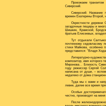
Проезжаем транзитом 
Сиверский.
Сиверский. Название 
времен Екатерины Второй, н
Окрестности деревни 
загадочные пещеры и много
Шишкин, Крамской, Бродс
братьев Елисеевых, владел
Тут отдыхали Салтыко
почтенному седовласому по
стихи Майкова, особенно п
представился: "Владя Ходас
Литературно-художеств
композитор, имя которого т
Миронова… Близость Сивер
году режиссер Сергей Сол
написана от души, – вспом
недалеко от дома станционн
Туда мы с вами и напр
левее, далее все время пря
Особых достопримечате
честно, производят на меня
После железнодорожног
вдоль местного военного го