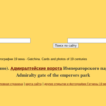
ографии 19 века - Gatchina. Cards and photos of 19 centuries
ино).
Императорского парк
Адмиралтейские ворота
Admiralty gate of the emperors park
|
|
оловная страница
карта сайта
другие открытки и фотографии Гатчины 19 в