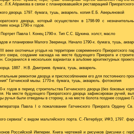
с. Л.К.Абрамова в связи с планировавшейся реставрацией Приоратского
ого дворца. 1797. бумага, тушь, акварель. копия Е.Б. Аверьяновой
оратского дворца, который осуществлен в 1798-99 с незначительн
пиях конца 1790-х годов.
Портрет Павла I. Конец 1790-х. Тип С.С. Щукина. холст, масло
дов и планировки Малого Зверинца. Начало 1790-х. бумага, тушь, аква
II веке охотничьи угодья на территории современного Приоратского па
ого озера, создание каскада на месте будующего Приората и строит
н. Сохранился в нескольких вариантах в альбоме архитектурных проект
орца. 1887 . Н.В. Дмитриев. бумага, тушь, акварель.
питальным ремонтом дворца и приспособлением его для постоянного про
ия" Гатчинской мызы. 1770-е. бумага, тушь, акварель. фотокопия
0-х годов в период строительства Гатчинского дворца (без боковых корп
ля. На месте будующего Приоратского дворца зафиксирован ручей, вы
ы ручья были отведены в сторону, а на месте болота позднее создано Г
Императора Павла I о пожаловании Гатчинского Приората Ордену Св.
ого сервиза" с видом мальтийского порта. С.-Петербург, ИФЗ, 1797. фа
онов Российской Империи. Книга чертежей и рисунков (рисунки с герба