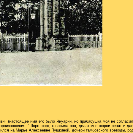
вич (настоящее имя его было Януарий, но прабабушка моя не согласил
произношения: "Шорн шорт, говорила она, делат мне шорни репят и да
ился на Марье Алексеевне Пушкиной, дочери тамбовского воеводы, род