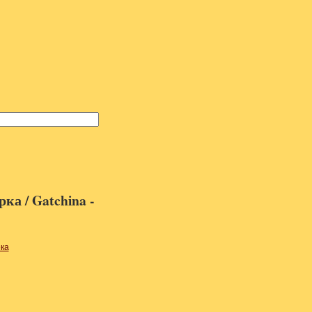
а / Gatchina -
ека