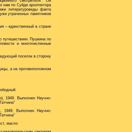
ионного смотрителя”. Он
о нам по Суйде архитектора
ажи литературоведы факта
 уже утраченных памятников
мя – единственный в стране
 о путешествиях Пушкина по
 повести и многочисленные
ледующий поселок в сторону
дицы, а на противоположном
вободный.
и), 1949. Выполнен Научно-
Гатчина"
), 1949. Выполнен Научно-
Гатчина"
лст, масло
исследовательским сектором