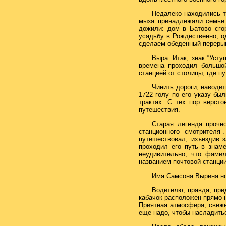
Недалеко находились т
мыза принадлежали семье
дожили: дом в Батово сго
усадьбу в Рождественно, о
сделаем обеденный перерыв
Выра. Итак, знак “Усту
времена проходил большой
станцией от столицы, где п
Чинить дороги, наводит
1722 голу по его указу бы
трактах. С тех пор верст
путешествия.
Старая легенда прочн
станционного смотрителя
путешествовал, изъездив 
проходил его путь в знам
неудивительно, что фамил
названием почтовой станции.
Имя Самсона Вырина нос
Водителю, правда, прид
кабачок расположен прямо н
Приятная атмосфера, свеже
еще надо, чтобы насладить