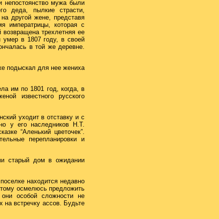
 и непостоянство мужа были
го деда, пылкие страсти,
на другой жене, представя
я императрицы, которая с
й возвращена трехлетняя ее
 умер в 1807 году, в своей
ончалась в той же деревне.
же подыскал для нее жениха
а им по 1801 год, когда, в
ной известного русского
ский уходит в отставку и с
о у его наследников Н.Т.
казке “Аленький цветочек”.
тельные перепланировки и
ми старый дом в ожидании
 поселке находится недавно
оэтому осмелюсь предложить
 они особой сложности не
 на встречку ассов. Будьте