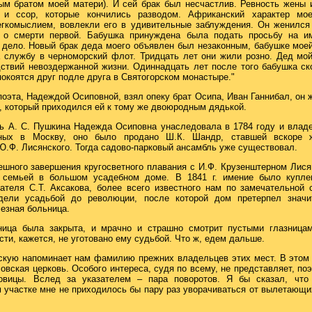
ым братом моей матери). И сей брак был несчастлив. Ревность жены
 и ссор, которые кончились разводом. Африканский характер мое
гкомыслием, вовлекли его в удивительные заблуждения. Он женился 
 о смерти первой. Бабушка принуждена была подать просьбу на им
дело. Новый брак деда моего объявлен был незаконным, бабушке мое
 службу в черноморский флот. Тридцать лет они жили розно. Дед мой
дствий невоздержанной жизни. Одиннадцать лет после того бабушка ск
окоятся друг подле друга в Святогорском монастыре."
оэта, Надеждой Осиповной, взял опеку брат Осипа, Иван Ганнибал, он 
, который приходился ей к тому же двоюродным дядькой.
ь А. С. Пушкина Надежда Осиповна унаследовала в 1784 году и владел
ных в Москву, оно было продано Ш.К. Шандр, ставшей вскоре же
Ю.Ф. Лисянского. Тогда садово-парковый ансамбль уже существовал.
ешного завершения кругосветного плавания с И.Ф. Крузенштерном Лисян
 семьей в большом усадебном доме. В 1841 г. имение было куплен
ателя С.Т. Аксакова, более всего известного нам по замечательной с
дели усадьбой до революции, после которой дом претерпел значи
лезная больница.
ница была закрыта, и мрачно и страшно смотрит пустыми глазница
сти, кажется, не уготовано ему судьбой. Что ж, едем дальше.
скую напоминает нам фамилию прежних владельцев этих мест. В этом
овская церковь. Особого интереса, судя по всему, не представляет, п
овицы. Вслед за указателем – пара поворотов. Я бы сказал, что
м участке мне не приходилось бы пару раз уворачиваться от вылетающих