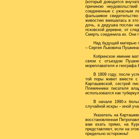
(который доводится внучат
причиною неудовольствий
соединенные с ужасным ле
фальшивое свидетельство
живостию вмешалась в это 
дочь, а дедушка послан на
псковской деревне, от сле
Смерть соединила их. Они п
Над будущей матерью п
– Сергея Львовича Пушкина
Кобринское имение мат
связи с отъездом Пушки
мореплавателя и географа 
В 1809 году, после усп
той поры живет вместе с
Карташевской, сестрой пис
Племянники писателя вла
использовался как туберку
В начале 1990-х боль
случайной искры – иной уча
Указатель на Карташев
восстановленная Петропавл
вам ехать прямо, на Кур
представляют, если на это
предельно осторожны!