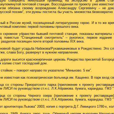
дую совершить небольшой променад на экскурсию в “домик станц
шеупомянутой почтовой станции. Воссозданная по проекту уже известног
огом обязана своему возрождению Александру Сергеевичу – не док
русской поэзии”, эти руины постигла бы участь множества безвозвратно
нный в России музей, посвященный литературному герою. И в то же вре
чтовый комплекс первой половины прошлого века.
о скромное убранство бывшей почтовой станции, показаны материалы
д повестью “Станционный смотритель” – рукописи, первое издание
 разделов посвящен почте второй половины XIX века.
овкой будет усадьба Набокова/Рукавишниковых в Рождествено. Это с
уже, слава Богу, развернут в нужном направлении.
 дороги высится краснокирпичная церковь Рождества пресвятой Богоро
м холме стоит господский дом.
стойких – поворот направо по указателю “Меньково. 5 км”.
е известная как психиатрическая больница им. Кащенко. В парк вход с
ца со стороны Приоратского парка (приложение к проекту реставраци
 ЛИСИ по руководством ст.н.с. Л.К.Абрамова. бумага, карандаш. ГМЗ "
рца со стороны Черного озера (приложение к проекту реставрации
 ЛИСИ по руководством ст.н.с. Л.К.Абрамова. бумага, карандаш. ГМЗ "
т архитектора Львова" 2003; копия с портрета Д.Г. Левицкого 1780-х, хо
ворца. 1949. бумага, перо, тушь. Обмерный чертеж выполнен Научно-