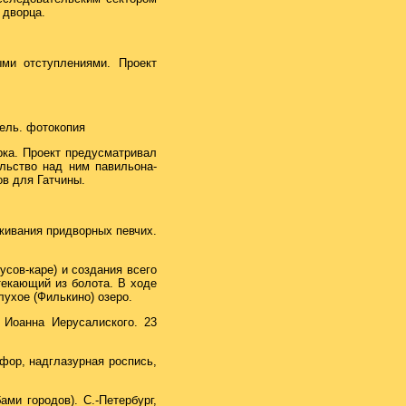
 дворца.
ыми отступлениями. Проект
рель. фотокопия
рка. Проект предусматривал
ельство над ним павильона-
ов для Гатчины.
живания придворных певчих.
усов-каре) и создания всего
текающий из болота. В ходе
лухое (Филькино) озеро.
 Иоанна Иерусалиского. 23
рфор, надглазурная роспись,
ми городов). С.-Петербург,