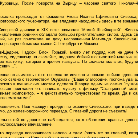
Куровицы. После поворота на Вырицу – часовня святого Николая-Ч
поселка происходит от фамилии Якова Иоанна Ефимовича Сиверса, 
овгородского губернатора, чьи владения находились здесь в те времена
Сиверской дачники в XIX веке называли "Малой Швейцарией". Живоп
численные родники обладали большой притягательной силой. Здесь с
кий, не раз приезжала на дачу несравненная Матильда Кшесинская.
ьцев крупнейших магазинов С-Петербурга и Москвы.
в-Щедрин, Надсон, Блок, Горький, много лет подряд жил на даче 
эту, сидевшему на скамейке, подошел бойкий шестилетний мальчик и 
ро ласточку, которые и прочел наизусть. Но сначала мальчик, буду
евич...".
енная значимость этого поселка не исчезла и поныне: сейчас здесь ж
есно связно с творчеством Окуджавы (“Ваше благородие, госпожа удача
ского к пушкинским местам сделала Шварца одним из самых “пушкинс
овьев пригласил его написать музыку к фильму “Станционный смот
инает композитор, – я действительно почувствовал то время. Да и с
ого смотрителя”.
авляемся. Наш маршрут пройдет по окраине Сиверского: при въезде 
мо, до железнодорожного переезда. С главной дороги не съезжать!
льностей по дороге не наблюдается, хотя обнажения красных девонс
 колоссальное впечатление.
о переезда поворачиваем налево и едем (опять же по главной, кото
родка – здесь, в Сиверской, находится военный аэродром.