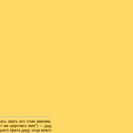
ась звать его этим именем,
ет им шертовск имя") — дед
ного брата деду отца моего