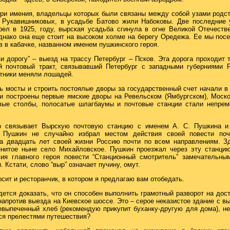
ри имения, владельцы которых были связаны между собой узами родс
 Рукавишниковых, в усадьбе Батово жили Набоковы. Две последние 
рел в 1925, году, вырская усадьба сгинула в огне Великой Отечеств
днако она еще стоит на высоком холме на берегу Оредежа. Ее мы посе
 в кабачке, названном именем пушкинского героя.
пи дорогу” – выезд на трассу Петербург – Псков. Эта дорога проходит 
 почтовый тракт, связывавший Петербург с западными губерниями 
утники меняли лошадей.
ь мосты и строить постоялые дворы за государственный счет начали в 
ли построены первые ямские дворы на Ревельском (Ямбургском), Мос
овые столбы, полосатые шлагбаумы и почтовые станции стали непре
о связывает Вырскую почтовую станцию с именем А. С. Пушкина и 
”. Пушкин не случайно избрал местом действия своей повести по
за двадцать лет своей жизни Россию почти по всем направлениям. Зд
енитое ныне село Михайловское. Пушкин проезжал через эту станцию
ия главного героя повести “Станционный смотритель” замечательны
 Кстати, слово “выр” означает пучину, омут.
ит и ресторанчик, в котором я предлагаю вам отобедать.
ется доказать, что он способен выполнить грамотный разворот на дост
апротив выезда на Киевское шоссе. Это – серое неказистое здание с в
выпеченный хлеб (рекомендую прикупит буханку-другую для дома), не
ся прелестями путешествия?