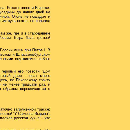
тва. Рождествено и Вырская
усадьбы до наших дней не
енной. Огонь не пощадил и
тим чуть позже, но сначала
там же, где и в стародавние
России. Выра была третьей
России лишь при Петре I. В
ковском и Шлиссельбургском
менными спутниками любого
героями его повести “Дом
чтовый двор – поэт много
есь, по Псковскому тракту
 не менее тридцати раз, и
м образом перекликается с
аточно загруженной трассе:
ывеской “У Самсона Вырина”.
плохая русская кухня – что