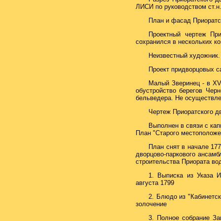
ЛИСИ по руководством ст.н.
План и фасад Приоратск
Проектный чертеж При
сохранился в нескольких ко
Неизвестный художник. 
Проект придворцовых са
Малый Зверинец - в XVI
обустройство берегов Черн
бельведера. Не осуществле
Чертеж Приоратского дв
Выполнен в связи с ка
План "Старого местоположен
План снят в начале 177
дворцово-паркового ансамб
строительства Приората вод
1. Выписка из Указа 
августа 1799
2. Блюдо из "Кабинетск
золочение
3. Полное собрание Зак