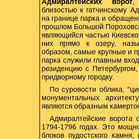
Адмиралтейских ворот
,
близостью к гатчинскому А
на границе парка и обращен
прошлом Большой Пороховско
являющийся частью Киевског
них прямо к озеру, назы
образом, самые крупные и п
парка служили главным вход
резиденцию с Петербургом
придворному городку.
По суровости облика, "ц
монументальных архитек
являются образным камертон
Адмиралтейские ворота 
1794-1796 годах. Это мощн
блоков пудостского камня,