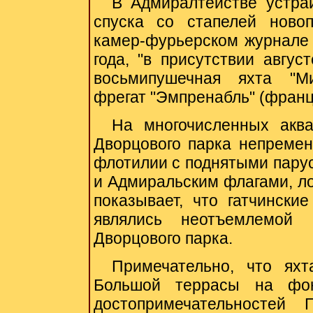
В Адмиралтействе устра
спуска со стапелей ново
камер-фурьерском журнале 
года, "в присутствии авгус
восьмипушечная яхта "М
фрегат "Эмпренабль" (франц.
На многочисленных акв
Дворцового парка непремен
флотилии с поднятыми пару
и Адмиральским флагами, ло
показывает, что гатчински
являлись неотъемлемой 
Дворцового парка.
Примечательно, что ях
Большой террасы на фо
достопримечательностей