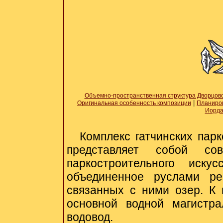
Объемно-пространственная структура Дворцово
|
Оригинальная особенность композиции
Планиров
Иорда
Комплекс гатчинских пар
представляет собой со
паркостроительного иску
объединенное руслами р
связанных с ними озер. К 
основной водной магистра
водовод.