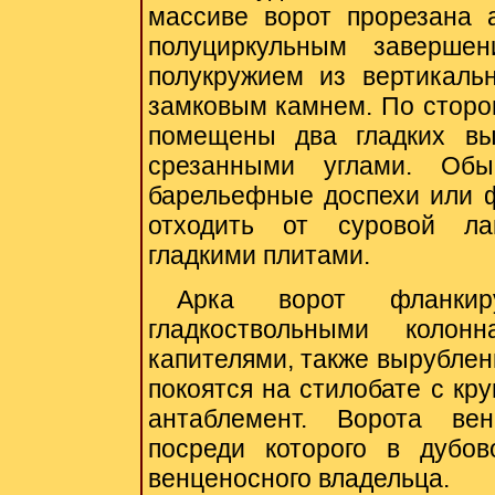
массиве ворот прорезана 
полуциркульным завершен
полукружием из вертикал
замковым камнем. По сторон
помещены два гладких вы
срезанными углами. Обы
барельефные доспехи или ф
отходить от суровой ла
гладкими плитами.
Арка ворот фланкир
гладкоствольными коло
капителями, также вырублен
покоятся на стилобате с кр
антаблемент. Ворота ве
посреди которого в дубо
венценосного владельца.