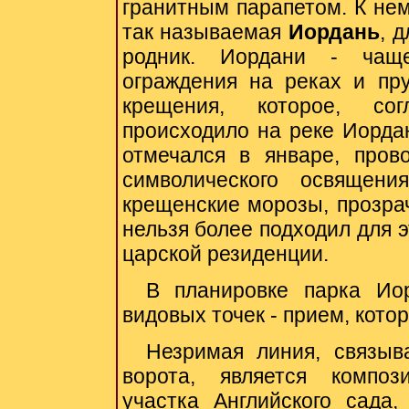
гранитным парапетом. К нем
так называемая
Иордань
, 
родник. Иордани - чащ
ограждения на реках и пру
крещения, которое, сог
происходило на реке Иордан
отмечался в январе, пров
символического освящен
крещенские морозы, прозрач
нельзя более подходил для э
царской резиденции.
В планировке парка Ио
видовых точек - прием, кото
Незримая линия, связы
ворота, является композ
участка Английского сада