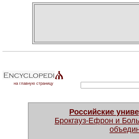
на главную страницу
Российские унив
Брокгауз-Ефрон и Бол
объеди