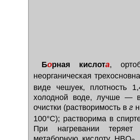
Б
о
рная кислот
а
, орто
неорганическая трехосновна
виде чешуек, плотность 1
холодной воде, лучше — в
очистки (растворимость в
г
н
100°С); растворима в спирт
При нагревании теряет
метаборную кислоту HBO
,