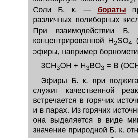
2
Соли Б. к. —
бораты
пр
различных полиборных ки
При взаимодействии Б. 
концентрированной H
SO
(
2
4
эфиры, например борномети
3СН
ОН + H
BO
= В (ОС
3
3
3
Эфиры Б. к. при поджиг
служит качественной реа
встречается в горячих исто
и в парах. Из горячих источн
она выделяется в виде ми
значение природной Б. к. от