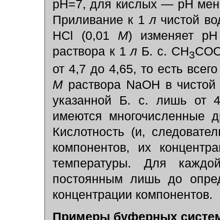
pH=7, для кислых — pH мен
Приливание к 1
л
чистой в
HCl (0,01
М
) изменяет pH
раствора к 1
л
Б. с. CH
COO
3
от 4,7 до 4,65, то есть всег
М
раствора NaOH в чистой 
указанной Б. с. лишь от 4
имеются многочисленные др
Кислотность (и, следовател
компонентов, их концентр
температуры. Для каждо
постоянным лишь до опред
концентрации компонентов.
Примеры буферных систе