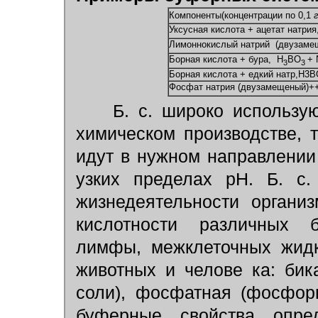
Компоненты(концентрации по 0,1
г
Уксусная кислота + ацетат натрия
Лимоннокислый натрий (двузаме
Борная кислота + бура, Н
ВО
+ 
3
3
Борная кислота + едкий натр,Н3
Фосфат натрия (двузамещеный)++
Б. с. широко использую
химическом производстве, 
идут в нужном направлении
узких пределах pH. Б. с
жизнедеятельности органи
кислотности различных б
лимфы, межклеточных жидк
животных и челове ка: бик
соли), фосфатная (фосфорн
буферные свойства опре