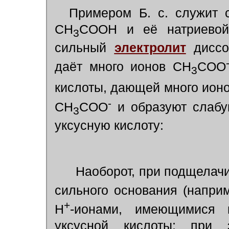
Примером Б. с. служит см
CH
COOH и её натриево
3
сильный
электролит
диссоц
даёт много ионов CH
COO
3
кислоты, дающей много ион
-
CH
COO
и образуют слабу
3
уксусную кислоту:
Наоборот, при подщелачив
сильного основания (напри
+
Н
-ионами, имеющимися 
уксусной кислоты; при 