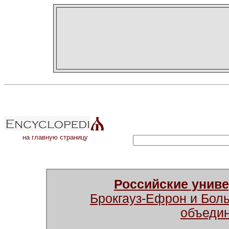
на главную страницу
Российские унив
Брокгауз-Ефрон и Бол
объеди