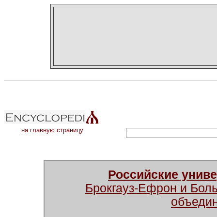
на главную страницу
Российские унив
Брокгауз-Ефрон и Бол
объеди