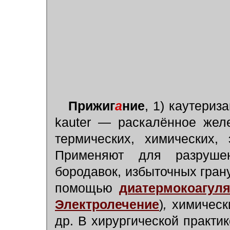
Прижиг
а
ние
, 1) каутериза
kauter — раскалённое жел
термических, химических,
Применяют для разруше
бородавок, избыточных грану
помощью
диатермокоагул
Электролечение
)
,
химически
др. В хирургической практи