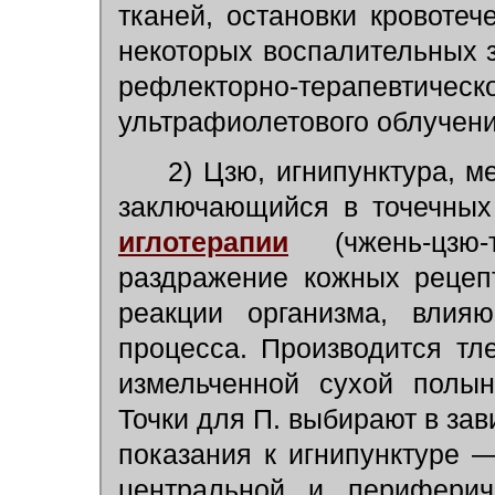
тканей, остановки кровотеч
некоторых воспалительных 
рефлекторно-терапевтиче
ультрафиолетового облучения
2) Цзю, игнипунктура, м
заключающийся в точечных
иглотерапии
(чжень-цзю-
раздражение кожных рецеп
реакции организма, влияю
процесса. Производится тл
измельченной сухой полын
Точки для П. выбирают в за
показания к игнипунктуре 
центральной и периферич