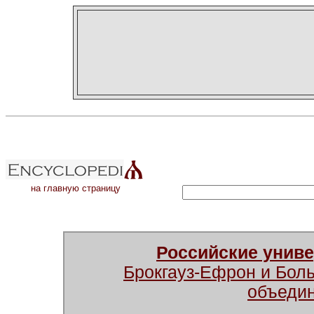
на главную страницу
Российские унив
Брокгауз-Ефрон и Бол
объеди