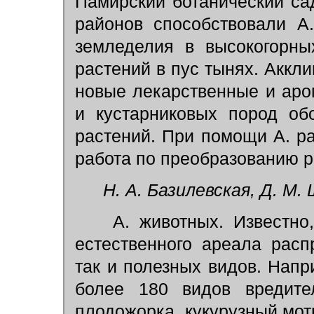
Памирский ботанический са
районов способствовали А
земледелия в высокогорны
растений в пус тынях. Аккли
новые лекарственные и аро
и кустарниковых пород об
растений. При помощи А. р
работа по преобразованию р
Н. А. Базилевская, Д. М.
А. животных. Известно,
естественного ареала расп
так и полезных видов. Напр
более 180 видов вредител
плодожорка, кукурузный моты