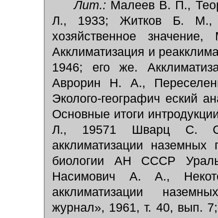
Лит.:
Малеев В. П., Тео
Л., 1933; Житков Б. М.,
хозяйственное значение,
Акклиматизация и реакклима
1946; его же. Акклиматиз
Аврорин Н. А., Переселен
Эколого-географич еский ана
Основные итоги интродукци
Л., 19571 Шварц С. С
акклиматизации наземных 
биологии АН СССР Уральс
Насимович А. А., Неко
акклиматизации наземны
журнал», 1961, т. 40, вып. 