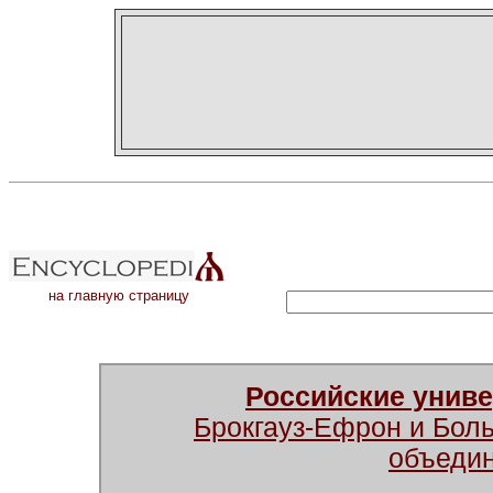
на главную страницу
Российские унив
Брокгауз-Ефрон и Бол
объеди