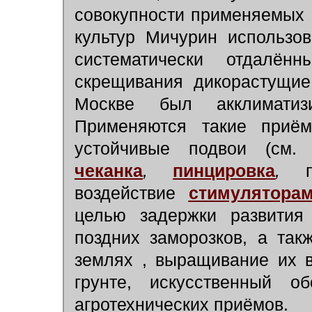
совокупности применяемых 
культур Мичурин использо
систематически отдалё
скрещивания дикорастущие
Москве был акклиматиз
Применяются такие приём
устойчивые подвои (см
чеканка
,
пинцировка
,
по
воздействие
стимулятора
целью задержки развития
поздних заморозков, а так
землях , выращивание их 
грунте, искусственный о
агротехнических приёмов.