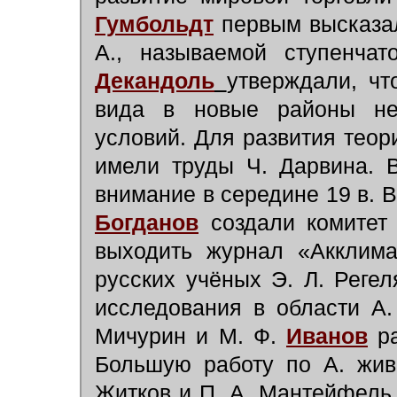
Гумбольдт
первым высказал
А., называемой ступенча
Декандоль
утверждали, чт
вида в новые районы не
условий. Для развития теор
имели труды Ч. Дарвина. 
внимание в середине 19 в. В
Богданов
создали комитет
выходить журнал «Акклима
русских учёных Э. Л. Реге
исследования в области А.
Мичурин и М. Ф.
Иванов
ра
Большую работу по А. жив
Житков и П. А. Мантейфель.