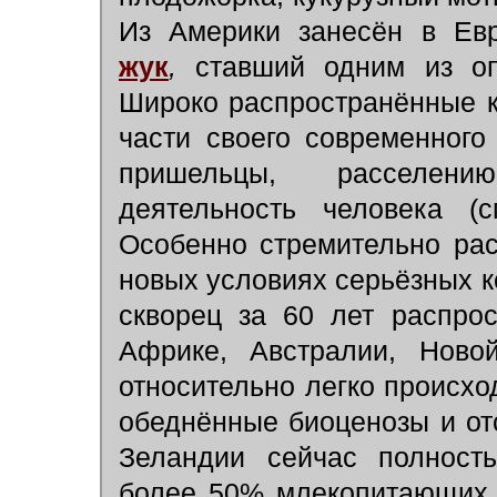
Из Америки занесён в Е
жук
,
ставший одним из оп
Широко распространённые к
части своего современног
пришельцы, расселени
деятельность человека (
Особенно стремительно ра
новых условиях серьёзных к
скворец за 60 лет распро
Африке, Австралии, Ново
относительно легко происхо
обеднённые биоценозы и отс
Зеландии сейчас полност
более 50% млекопитающих 