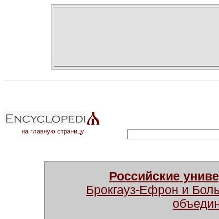
на главную страницу
Российские унив
Брокгауз-Ефрон и Бол
объеди