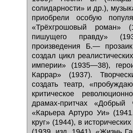
солидарности» и др.), музы
приобрели особую попул
«Трёхгрошовый роман» (1
пишущего правду» (19
произведения Б.— прозаик
создал цикл реалистических
империи» (1935—38), геро
Каррар» (1937). Творчес
создать театр, «пробужда
критическое революцион
драмах-притчах «Добрый 
«Карьера Артуро Уи» (1941,
круг» (1944), в историческ
(1939, изд. 1941), «Жизнь 