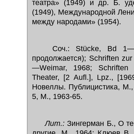
театра» (1949) и др. Б. 
(1949), Международной Лен
между народами» (1954).
Соч.: Stücke, Bd 1—1
продолжается); Schriften zur
—Weimar, 1968; Schriften 
Theater, [2 Aufl.], Lpz., [1
Новеллы. Публицистика, М., 
5, М., 1963-65.
Лит.:
Зингерман Б., О те
другие, М., 1964; Клюев В. 