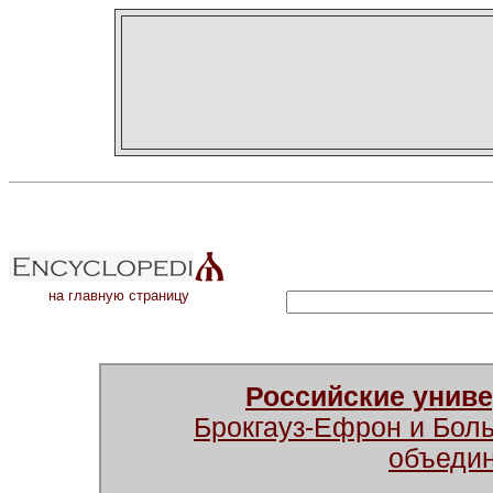
на главную страницу
Российские унив
Брокгауз-Ефрон и Бол
объеди