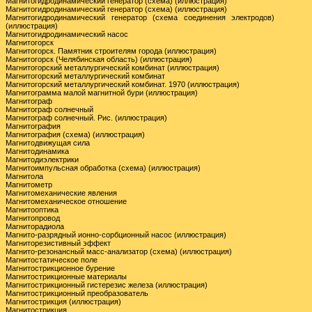
Магнитогидродинамический генератор (схема) (иллюстрация)
Магнитогидродинамический генератор (схема) (иллюстрация)
Магнитогидродинамический генератор (схема соединения электродов)
(иллюстрация)
Магнитогидродинамический насос
Магнитогорск
Магнитогорск. Памятник строителям города (иллюстрация)
Магнитогорск (Челябинская область) (иллюстрация)
Магнитогорский металлургический комбинат (иллюстрация)
Магнитогорский металлургический комбинат
Магнитогорский металлургический комбинат. 1970 (иллюстрация)
Магнитограмма малой магнитной бури (иллюстрация)
Магнитограф
Магнитограф солнечный
Магнитограф солнечный. Рис. (иллюстрация)
Магнитография
Магнитография (схема) (иллюстрация)
Магнитодвижущая сила
Магнитодинамика
Магнитодиэлектрики
Магнитоимпульсная обработка (схема) (иллюстрация)
Магнитола
Магнитометр
Магнитомеханические явления
Магнитомеханическое отношение
Магнитооптика
Магнитопровод
Магниторадиола
Магнито-разрядный ионно-сорбционный насос (иллюстрация)
Магниторезистивный эффект
Магнито-резонансный масс-анализатор (схема) (иллюстрация)
Магнитостатическое поле
Магнитострикционное бурение
Магнитострикционные материалы
Магнитострикционный гистерезис железа (иллюстрация)
Магнитострикционный преобразователь
Магнитострикция (иллюстрация)
Магнитострикция