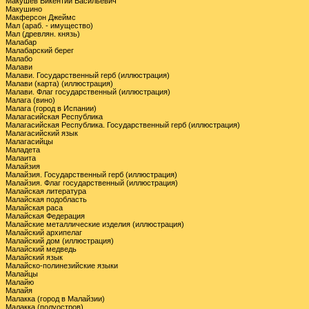
Макушев Викентий Васильевич
Макушино
Макферсон Джеймс
Мал (араб. - имущество)
Мал (древлян. князь)
Малабар
Малабарский берег
Малабо
Малави
Малави. Государственный герб (иллюстрация)
Малави (карта) (иллюстрация)
Малави. Флаг государственный (иллюстрация)
Малага (вино)
Малага (город в Испании)
Малагасийская Республика
Малагасийская Республика. Государственный герб (иллюстрация)
Малагасийский язык
Малагасийцы
Маладета
Малаита
Малайзия
Малайзия. Государственный герб (иллюстрация)
Малайзия. Флаг государственный (иллюстрация)
Малайская литература
Малайская подобласть
Малайская раса
Малайская Федерация
Малайские металлические изделия (иллюстрация)
Малайский архипелаг
Малайский дом (иллюстрация)
Малайский медведь
Малайский язык
Малайско-полинезийские языки
Малайцы
Малайю
Малайя
Малакка (город в Малайзии)
Малакка (полуостров)