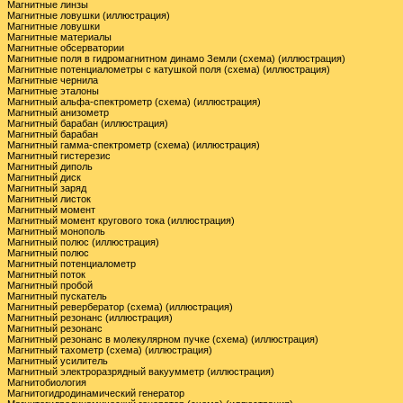
Магнитные линзы
Магнитные ловушки (иллюстрация)
Магнитные ловушки
Магнитные материалы
Магнитные обсерватории
Магнитные поля в гидромагнитном динамо Земли (схема) (иллюстрация)
Магнитные потенциалометры с катушкой поля (схема) (иллюстрация)
Магнитные чернила
Магнитные эталоны
Магнитный альфа-спектрометр (схема) (иллюстрация)
Магнитный анизометр
Магнитный барабан (иллюстрация)
Магнитный барабан
Магнитный гамма-спектрометр (схема) (иллюстрация)
Магнитный гистерезис
Магнитный диполь
Магнитный диск
Магнитный заряд
Магнитный листок
Магнитный момент
Магнитный момент кругового тока (иллюстрация)
Магнитный монополь
Магнитный полюс (иллюстрация)
Магнитный полюс
Магнитный потенциалометр
Магнитный поток
Магнитный пробой
Магнитный пускатель
Магнитный ревербератор (схема) (иллюстрация)
Магнитный резонанс (иллюстрация)
Магнитный резонанс
Магнитный резонанс в молекулярном пучке (схема) (иллюстрация)
Магнитный тахометр (схема) (иллюстрация)
Магнитный усилитель
Магнитный электроразрядный вакуумметр (иллюстрация)
Магнитобиология
Магнитогидродинамический генератор