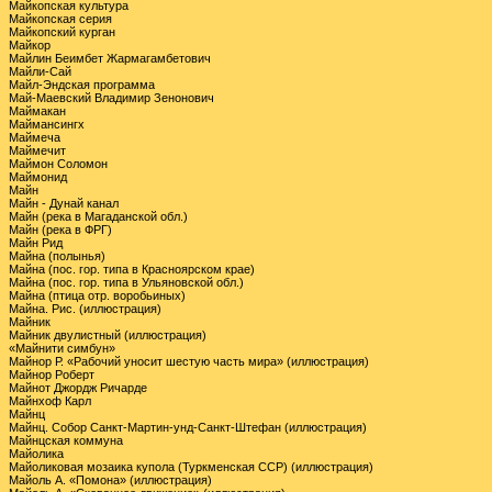
Майкопская культура
Майкопская серия
Майкопский курган
Майкор
Майлин Беимбет Жармагамбетович
Майли-Сай
Майл-Эндская программа
Май-Маевский Владимир Зенонович
Маймакан
Маймансингх
Маймеча
Маймечит
Маймон Соломон
Маймонид
Майн
Майн - Дунай канал
Майн (река в Магаданской обл.)
Майн (река в ФРГ)
Майн Рид
Майна (полынья)
Майна (пос. гор. типа в Красноярском крае)
Майна (пос. гор. типа в Ульяновской обл.)
Майна (птица отр. воробьиных)
Майна. Рис. (иллюстрация)
Майник
Майник двулистный (иллюстрация)
«Майнити симбун»
Майнор Р. «Рабочий уносит шестую часть мира» (иллюстрация)
Майнор Роберт
Майнот Джордж Ричарде
Майнхоф Карл
Майнц
Майнц. Собор Санкт-Мартин-унд-Санкт-Штефан (иллюстрация)
Майнцская коммуна
Майолика
Майоликовая мозаика купола (Туркменская ССР) (иллюстрация)
Майоль А. «Помона» (иллюстрация)