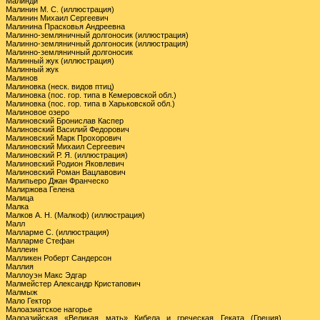
Малинди
Малинин М. С. (иллюстрация)
Малинин Михаил Сергеевич
Малинина Прасковья Андреевна
Малинно-земляничный долгоносик (иллюстрация)
Малинно-земляничный долгоносик (иллюстрация)
Малинно-земляничный долгоносик
Малинный жук (иллюстрация)
Малинный жук
Малинов
Малиновка (неск. видов птиц)
Малиновка (пос. гор. типа в Кемеровской обл.)
Малиновка (пос. гор. типа в Харьковской обл.)
Малиновое озеро
Малиновский Бронислав Каспер
Малиновский Василий Федорович
Малиновский Марк Прохорович
Малиновский Михаил Сергеевич
Малиновский Р. Я. (иллюстрация)
Малиновский Родион Яковлевич
Малиновский Роман Вацлавович
Малипьеро Джан Франческо
Малиржова Гелена
Малица
Малка
Малков А. Н. (Малкоф) (иллюстрация)
Малл
Малларме С. (иллюстрация)
Малларме Стефан
Маллеин
Малликен Роберт Сандерсон
Маллия
Маллоуэн Макс Эдгар
Малмейстер Александр Кристапович
Малмыж
Мало Гектор
Малоазиатское нагорье
Малоазийская «Великая мать» Кибела и греческая Геката (Греция)