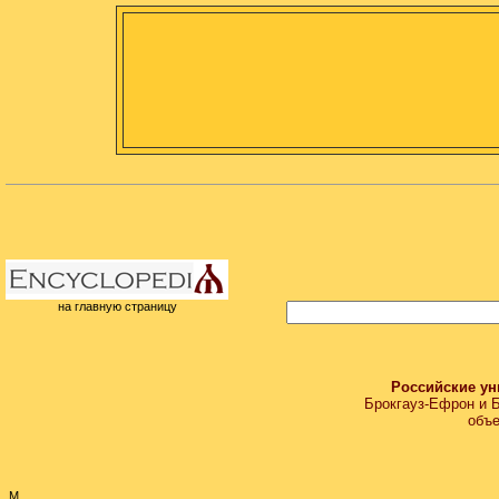
на главную страницу
Российские у
Брокгауз-Ефрон и 
объе
М