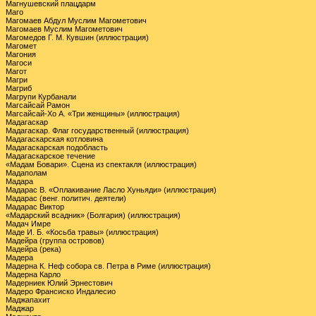
Магнушевский плацдарм
Маго
Магомаев Абдул Муслим Магометович
Магомаев Муслим Магометович
Магомедов Г. М. Кувшин (иллюстрация)
Магомет
Магония
Магоси
Магот
Магри
Магриб
Магрупи Курбанали
Магсайсай Рамон
Магсайсай-Хо А. «Три женщины» (иллюстрация)
Мадагаскар
Мадагаскар. Флаг государственный (иллюстрация)
Мадагаскарская котловина
Мадагаскарская подобласть
Мадагаскарское течение
«Мадам Бовари». Сцена из спектакля (иллюстрация)
Мадаполам
Мадара
Мадарас В. «Оплакивание Ласло Хуньяди» (иллюстрация)
Мадарас (венг. политич. деятели)
Мадарас Виктор
«Мадарский всадник» (Болгария) (иллюстрация)
Мадач Имре
Маде И. Б. «Косьба травы» (иллюстрация)
Мадейра (группа островов)
Мадейра (река)
Мадера
Мадерна К. Неф собора св. Петра в Риме (иллюстрация)
Мадерна Карло
Мадерниек Юлий Эрнестович
Мадеро Франсиско Индалесио
Маджапахит
Маджар