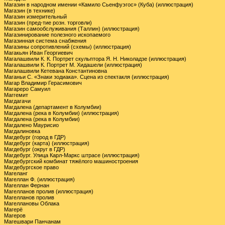
Магазин в народном имении «Камило Сьенфуэгос» (Куба) (иллюстрация)
Магазин (в технике)
Магазин измерительный
Магазин (пред-тие розн. торговли)
Магазин самообслуживания (Таллин) (иллюстрация)
Магазинирование полезного ископаемого
Магазинная система снабжения
Магазины сопротивлений (схемы) (иллюстрация)
Магакьян Иван Георгиевич
Магалашвили К. К. Портрет скульптора Я. Н. Николадзе (иллюстрация)
Магалашвили К. Портрет М. Хидашели (иллюстрация)
Магалашвили Кетевана Константиновна
Маганьи С. «Знаки зодиака». Сцена из спектакля (иллюстрация)
Магар Владимир Герасимович
Магареро Самуил
Маггемит
Магдагачи
Магдалена (департамент в Колумбии)
Магдалена (река в Колумбии) (иллюстрация)
Магдалена (река в Колумбии)
Магдалено Маурисио
Магдалиновка
Магдебург (город в ГДР)
Магдебург (карта) (иллюстрация)
Магдебург (округ в ГДР)
Магдебург. Улица Карл-Маркс штрасе (иллюстрация)
Магдебургский комбинат тяжёлого машиностроения
Магдебургское право
Магеланг
Магеллан Ф. (иллюстрация)
Магеллан Фернан
Магелланов пролив (иллюстрация)
Магелланов пролив
Магеллановы Облака
Магерё
Магеров
Магешвари Панчанам