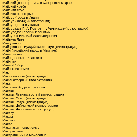
Майский (пос. гор. типа в Хабаровском крае)
Майский хребет
Майский ярус
Майское белогорье
Майсур (город в Индии)
Майсур (карта) (иллюстрация)
Майсур (штат в Индии)
Майсурадзе Г. И. Портрет Н. Чичинадзе (иллюстрация)
Майсурадзе Георгий Иванович
Майсурян Николай Александрович
Майтнер Лизе
Майцзишань
Майцзишань. Буддийские статуи (иллюстрация)
Майя (индейский народ в Мексике)
Майя письмо
Майя (санскр. - иллюзия)
Майяпан
Майяр Робер
Майя-соке языки
Мак
Мак полярный (иллюстрация)
Мак снотворный (иллюстрация)
Мака
Макаёнок Андрей Егорович
Макаки
Макаки. Львинохвостый (иллюстрация)
Макаки. Магот (иллюстрация)
Макаки. Резус (иллюстрация)
Макаки. Цейлонский (иллюстрация)
Макаки. Яванский (иллюстрация)
Макалу
Макам
Макама
Макао
Макапагал Фелисисимо
Макаракский
Макаревич Анна Моисеевна