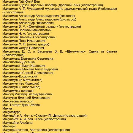
Максимин Гай Юлий Вер
«Максимин Даза». Красный порфир (Древний Рим) (иллюстрация)
Максимов А. П. Чувашский музыкально-драматический театр (Чебоксары)
(иллюстрация)
Максимов Александр Александрович (гистолог)
Максимов Александр Александрович (философ)
Максимов Александр Николаевич
Максимов В. М. «Семейный раздел» (иллюстрация)
Максимов Василий Максимович
Максимов Н. А. (иллюстрация)
Максимов Николай Александрович
Максимов Петр Николаевич
Максимов Ф. П. (иллюстрация)
Максимов Федор Павлович
Максимова Е. С. и Васильев В. В. «Щелкунчик». Сцена из балета
(иллюстрация)
Максимова Екатерина Сергеевна
Максимович Десанка
Максимович Карл Иванович
Максимович Михаил Александрович
Максимович Сергей Олимпиевич
Максимов-Кошкинский
Максимум (в математике)
Максимум (во Франции)
Максимум (наибольшее)
Максимума принцип
Максуд Махмуд Гисамутдинович
Максутов Дмитрий Дмитриевич
Максутова телескоп
Мак-Таггарт Джон Эллис
Макуа
Макулатура
Макунайте А. Илл. к «Сказке» П. Цвирки (иллюстрация)
Макунайте А. «Плач Эгле» (иллюстрация)
Макунайте Альбина
Макуори
Макуори (остров, Австралия) (иллюстрация)