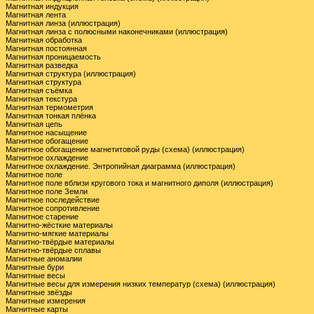
Магнитная индукция
Магнитная лента
Магнитная линза (иллюстрация)
Магнитная линза с полюсными наконечниками (иллюстрация)
Магнитная обработка
Магнитная постоянная
Магнитная проницаемость
Магнитная разведка
Магнитная структура (иллюстрация)
Магнитная структура
Магнитная съёмка
Магнитная текстура
Магнитная термометрия
Магнитная тонкая плёнка
Магнитная цепь
Магнитное насыщение
Магнитное обогащение
Магнитное обогащение магнетитовой руды (схема) (иллюстрация)
Магнитное охлаждение
Магнитное охлаждение. Энтропийная диаграмма (иллюстрация)
Магнитное поле
Магнитное поле вблизи кругового тока и магнитного диполя (иллюстрация)
Магнитное поле Земли
Магнитное последействие
Магнитное сопротивление
Магнитное старение
Магнитно-жёсткие материалы
Магнитно-мягкие материалы
Магнитно-твёрдые материалы
Магнитно-твёрдые сплавы
Магнитные аномалии
Магнитные бури
Магнитные весы
Магнитные весы для измерения низких температур (схема) (иллюстрация)
Магнитные звёзды
Магнитные измерения
Магнитные карты