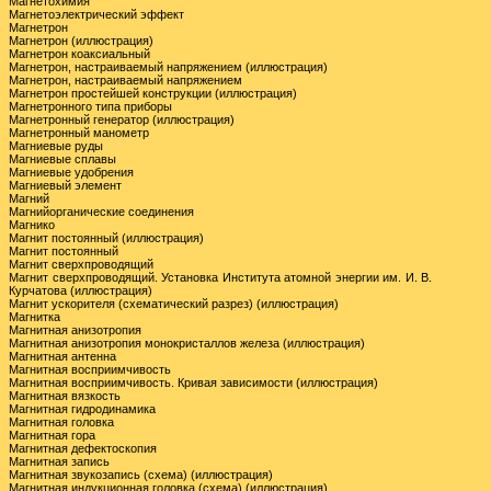
Магнетохимия
Магнетоэлектрический эффект
Магнетрон
Магнетрон (иллюстрация)
Магнетрон коаксиальный
Магнетрон, настраиваемый напряжением (иллюстрация)
Магнетрон, настраиваемый напряжением
Магнетрон простейшей конструкции (иллюстрация)
Магнетронного типа приборы
Магнетронный генератор (иллюстрация)
Магнетронный манометр
Магниевые руды
Магниевые сплавы
Магниевые удобрения
Магниевый элемент
Магний
Магнийорганические соединения
Магнико
Магнит постоянный (иллюстрация)
Магнит постоянный
Магнит сверхпроводящий
Магнит сверхпроводящий. Установка Института атомной энергии им. И. В.
Курчатова (иллюстрация)
Магнит ускорителя (схематический разрез) (иллюстрация)
Магнитка
Магнитная анизотропия
Магнитная анизотропия монокристаллов железа (иллюстрация)
Магнитная антенна
Магнитная восприимчивость
Магнитная восприимчивость. Кривая зависимости (иллюстрация)
Магнитная вязкость
Магнитная гидродинамика
Магнитная головка
Магнитная гора
Магнитная дефектоскопия
Магнитная запись
Магнитная звукозапись (схема) (иллюстрация)
Магнитная индукционная головка (схема) (иллюстрация)