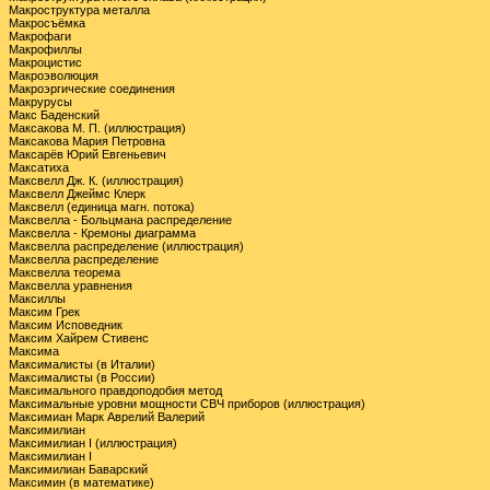
Макроструктура металла
Макросъёмка
Макрофаги
Макрофиллы
Макроцистис
Макроэволюция
Макроэргические соединения
Макрурусы
Макс Баденский
Максакова М. П. (иллюстрация)
Максакова Мария Петровна
Максарёв Юрий Евгеньевич
Максатиха
Максвелл Дж. К. (иллюстрация)
Максвелл Джеймс Клерк
Максвелл (единица магн. потока)
Максвелла - Больцмана распределение
Максвелла - Кремоны диаграмма
Максвелла распределение (иллюстрация)
Максвелла распределение
Максвелла теорема
Максвелла уравнения
Максиллы
Максим Грек
Максим Исповедник
Максим Хайрем Стивенс
Максима
Максималисты (в Италии)
Максималисты (в России)
Максимального правдоподобия метод
Максимальные уровни мощности СВЧ приборов (иллюстрация)
Максимиан Марк Аврелий Валерий
Максимилиан
Максимилиан I (иллюстрация)
Максимилиан I
Максимилиан Баварский
Максимин (в математике)