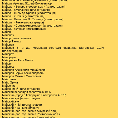
Майоль А. «Скованное движение» (иллюстрация)
Майоль Аристид Жозеф Бонавентюр
Майоль. «Венера с ожерельем» (иллюстрация)
Майоль. «Желание» (иллюстрация)
Майоль. «Иль-де-Франс» (иллюстрация)
Майоль. «Ночь» (иллюстрация)
Майоль. Памятник П. Сезанну (иллюстрация)
Майоль. «Река» (иллюстрация)
Майоль. «Средиземноморье» (иллюстрация)
Майоль. «Флора» (иллюстрация)
Майон
Майонез
Майор (воин. звание)
Майор Тамаш
Майоран
Майорас В. и др. Мемориал жертвам фашизма (Литовская ССР)
(иллюстрация)
Майорат
Майордом
Майореску Титу Ливиу
Майори
Майорка
Майоров Александр Михайлович
Майоров Борис Александрович
Майоров Михаил Моисеевич
Майотены
Майр Эрнст
Майронис
Майронис Й. (иллюстрация)
Майская всеобщая забастовка 1936
Майский (город в Кабардино-Балкарской АССР)
Майский жук (иллюстрация)
Майский жук
Майский И. М. (иллюстрация)
Майский Иван Михайлович
Майский (пос. гор. типа в Амурской обл.)
Майский (пос. гор. типа в Ростовской обл.)
Майский (пос. гор. типа в Тульской обл.)