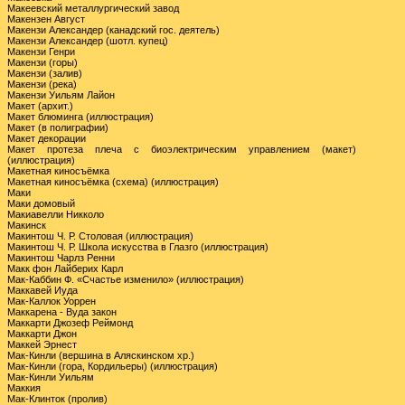
Макеевский металлургический завод
Макензен Август
Макензи Александер (канадский гос. деятель)
Макензи Александер (шотл. купец)
Макензи Генри
Макензи (горы)
Макензи (залив)
Макензи (река)
Макензи Уильям Лайон
Макет (архит.)
Макет блюминга (иллюстрация)
Макет (в полиграфии)
Макет декорации
Макет протеза плеча с биоэлектрическим управлением (макет)
(иллюстрация)
Макетная киносъёмка
Макетная киносъёмка (схема) (иллюстрация)
Маки
Маки домовый
Макиавелли Никколо
Макинск
Макинтош Ч. Р. Столовая (иллюстрация)
Макинтош Ч. Р. Школа искусства в Глазго (иллюстрация)
Макинтош Чарлз Ренни
Макк фон Лайберих Карл
Мак-Каббин Ф. «Счастье изменило» (иллюстрация)
Маккавей Иуда
Мак-Каллок Уоррен
Маккарена - Вуда закон
Маккарти Джозеф Реймонд
Маккарти Джон
Маккей Эрнест
Мак-Кинли (вершина в Аляскинском хр.)
Мак-Кинли (гора, Кордильеры) (иллюстрация)
Мак-Кинли Уильям
Маккия
Мак-Клинток (пролив)