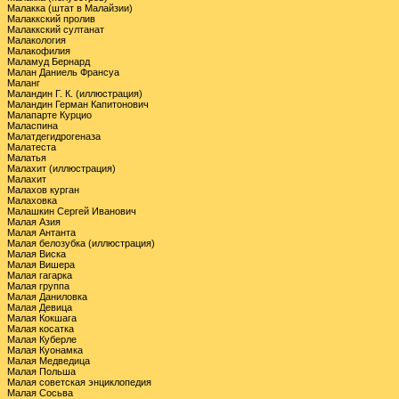
Малакка (штат в Малайзии)
Малаккский пролив
Малаккский султанат
Малакология
Малакофилия
Маламуд Бернард
Малан Даниель Франсуа
Маланг
Маландин Г. К. (иллюстрация)
Маландин Герман Капитонович
Малапарте Курцио
Маласпина
Малатдегидрогеназа
Малатеста
Малатья
Малахит (иллюстрация)
Малахит
Малахов курган
Малаховка
Малашкин Сергей Иванович
Малая Азия
Малая Антанта
Малая белозубка (иллюстрация)
Малая Виска
Малая Вишера
Малая гагарка
Малая группа
Малая Даниловка
Малая Девица
Малая Кокшага
Малая косатка
Малая Куберле
Малая Куонамка
Малая Медведица
Малая Польша
Малая советская энциклопедия
Малая Сосьва