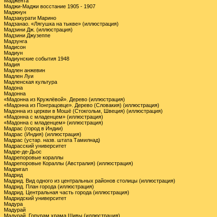
Маджента
Маджи-Маджи восстание 1905 - 1907
Маджнун
Мадзакурати Марино
Мадзанао. «Лягушка на тыкве» (иллюстрация)
Мадзини Дж. (иллюстрация)
Мадзини Джузеппе
Мадзунга
Мадисон
Мадиун
Мадиунские события 1948
Мадия
Мадлен анжевин
Мадлен Луи
Мадленская культура
Мадона
Мадонна
«Мадонна из Кружлёвой». Дерево (иллюстрация)
«Мадонна из Понграцовце». Дерево (Словакия) (иллюстрация)
Мадонна из церкви в Мошё (Стокгольм, Швеция) (иллюстрация)
«Мадонна с младенцем» (иллюстрация)
«Мадонна с младенцем» (иллюстрация)
Мадрас (город в Индии)
Мадрас (Индия) (иллюстрация)
Мадрас (устар. назв. штата Тамилнад)
Мадрасский университет
Мадре-де-Дьос
Мадрепоровые кораллы
Мадрепоровые Кораллы (Австралия) (иллюстрация)
Мадригал
Мадрид
Мадрид. Вид одного из центральных районов столицы (иллюстрация)
Мадрид. План города (иллюстрация)
Мадрид. Центральная часть города (иллюстрация)
Мадридский университет
Мадура
Мадурай
Мадурай. Гопурам храма Шивы (иллюстрация)