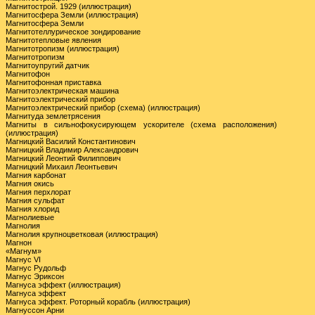
Магнитострой. 1929 (иллюстрация)
Магнитосфера Земли (иллюстрация)
Магнитосфера Земли
Магнитотеллурическое зондирование
Магнитотепловые явления
Магнитотропизм (иллюстрация)
Магнитотропизм
Магнитоупругий датчик
Магнитофон
Магнитофонная приставка
Магнитоэлектрическая машина
Магнитоэлектрический прибор
Магнитоэлектрический прибор (схема) (иллюстрация)
Магнитуда землетрясения
Магниты в сильнофокусирующем ускорителе (схема расположения)
(иллюстрация)
Магницкий Василий Константинович
Магницкий Владимир Александрович
Магницкий Леонтий Филиппович
Магницкий Михаил Леонтьевич
Магния карбонат
Магния окись
Магния перхлорат
Магния сульфат
Магния хлорид
Магнолиевые
Магнолия
Магнолия крупноцветковая (иллюстрация)
Магнон
«Магнум»
Магнус VI
Магнус Рудольф
Магнус Эриксон
Магнуса эффект (иллюстрация)
Магнуса эффект
Магнуса эффект. Роторный корабль (иллюстрация)
Магнуссон Арни