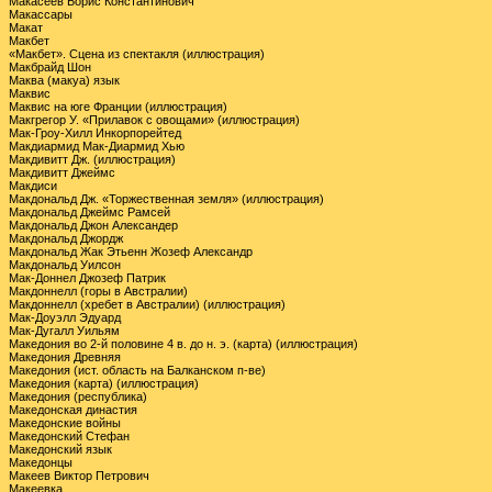
Макасеев Борис Константинович
Макассары
Макат
Макбет
«Макбет». Сцена из спектакля (иллюстрация)
Макбрайд Шон
Маква (макуа) язык
Маквис
Маквис на юге Франции (иллюстрация)
Макгрегор У. «Прилавок с овощами» (иллюстрация)
Мак-Гроу-Хилл Инкорпорейтед
Макдиармид Мак-Диармид Хью
Макдивитт Дж. (иллюстрация)
Макдивитт Джеймс
Макдиси
Макдональд Дж. «Торжественная земля» (иллюстрация)
Макдональд Джеймс Рамсей
Макдональд Джон Александер
Макдональд Джордж
Макдональд Жак Этьенн Жозеф Александр
Макдональд Уилсон
Мак-Доннел Джозеф Патрик
Макдоннелл (горы в Австралии)
Макдоннелл (хребет в Австралии) (иллюстрация)
Мак-Доуэлл Эдуард
Мак-Дугалл Уильям
Македония во 2-й половине 4 в. до н. э. (карта) (иллюстрация)
Македония Древняя
Македония (ист. область на Балканском п-ве)
Македония (карта) (иллюстрация)
Македония (республика)
Македонская династия
Македонские войны
Македонский Стефан
Македонский язык
Македонцы
Макеев Виктор Петрович
Макеевка