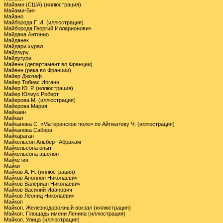
Майами (США) (иллюстрация)
Майами-Бич
Майано
Майборода Г. И. (иллюстрация)
Майборода Георгий Илларионович
Майдана Антонио
Майданек
Майдари хурал
Майдзуру
Майдугури
Майенн (департамент во Франции)
Майенн (река во Франции)
Майер Джозеф
Майер Тобиас Иоганн
Майер Ю. Р. (иллюстрация)
Майер Юлиус Роберт
Майерова М. (иллюстрация)
Майерова Мария
Майкаин
Майкал
Майканова С. «Материнское поле» по Айтматову Ч. (иллюстрация)
Майканова Сабира
Майкараган
Майкельсон Альберт Абрахам
Майкельсона опыт
Майкельсона эшелон
Майкетия
Майки
Майков А. Н. (иллюстрация)
Майков Аполлон Николаевич
Майков Валериан Николаевич
Майков Василий Иванович
Майков Леонид Николаевич
Майкоп
Майкоп. Железнодорожный вокзал (иллюстрация)
Майкоп. Площадь имени Ленина (иллюстрация)
Майкоп. Улица (иллюстрация)