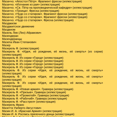
Мазаччо. «Апостол Пётр». Фрагмент фрески (иллюстрация)
Мазаччо. «Изгнание из рая» (иллюстрация)
Мазаччо. «Св. Пётр на проповеднической кафедре» (иллюстрация)
Мазаччо. «Троица». Фреска (иллюстрация)
Мазаччо. «Чудо со статиром». Фрагмент фрески (иллюстрация)
Мазаччо. «Чудо со статиром». Фрагмент фрески (иллюстрация)
Мазаччо. «Чудо со статиром». Фреска (иллюстрация)
Маздакизм
Маздакитское движение
Маздеизм
Мазель Лев (Лео) Абрамович
Мазендеран
Мазендеранцы
Мазепа Иван Степанович
Мазер
Мазерель Ф. (иллюстрация)
Мазерель Ф. «Идея, её рождение, её жизнь, её смерть» (из серии)
(иллюстрация)
Мазерель Ф. Из серии «Город» (иллюстрация)
Мазерель Ф. Из серии «Город» (иллюстрация)
Мазерель Ф. Из серии «Город» (иллюстрация)
Мазерель Ф. Из серии «Город» (иллюстрация)
Мазерель Ф. Из серии «Идея, её рождение, её жизнь, её смерть»
(иллюстрация)
Мазерель Ф. Из серии «Идея, её рождение, её жизнь, её смерть»
(иллюстрация)
Мазерель Ф. Из серии «Идея, её рождение, её жизнь, её смерть»
(иллюстрация)
Мазерель Ф. «Новая армия». Гравюра (иллюстрация)
Мазерель Ф. «Призыв». Гравюра (иллюстрация)
Мазерель Ф. «Прометей». Гравюра (иллюстрация)
Мазерель Ф. «Рабочий». Гравюра (иллюстрация)
Мазерель Ф. «Расстрел» (иллюстрация)
Мазерель Франс
Мазетти Умберто Августович
Мазин И. А. «Красная Армия» (иллюстрация)
Мазин И. А. Роспись прялочного донца (иллюстрация)