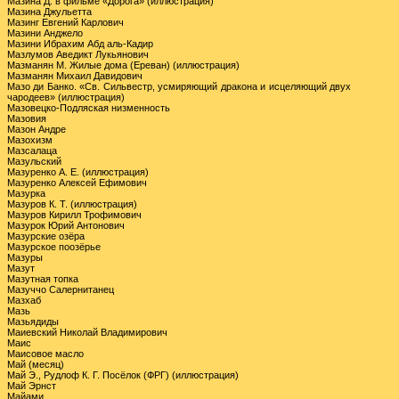
Мазина Д. в фильме «Дорога» (иллюстрация)
Мазина Джульетта
Мазинг Евгений Карлович
Мазини Анджело
Мазини Ибрахим Абд аль-Кадир
Мазлумов Аведикт Лукьянович
Мазманян М. Жилые дома (Ереван) (иллюстрация)
Мазманян Михаил Давидович
Мазо ди Банко. «Св. Сильвестр, усмиряющий дракона и исцеляющий двух
чародеев» (иллюстрация)
Мазовецко-Подляская низменность
Мазовия
Мазон Андре
Мазохизм
Мазсалаца
Мазульский
Мазуренко А. Е. (иллюстрация)
Мазуренко Алексей Ефимович
Мазурка
Мазуров К. Т. (иллюстрация)
Мазуров Кирилл Трофимович
Мазурок Юрий Антонович
Мазурские озёра
Мазурское поозёрье
Мазуры
Мазут
Мазутная топка
Мазуччо Салернитанец
Мазхаб
Мазь
Мазьядиды
Маиевский Николай Владимирович
Маис
Маисовое масло
Май (месяц)
Май Э., Рудлоф К. Г. Посёлок (ФРГ) (иллюстрация)
Май Эрнст
Майами