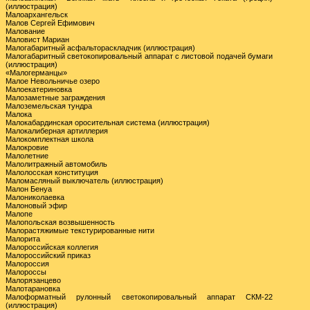
(иллюстрация)
Малоархангельск
Малов Сергей Ефимович
Малование
Маловист Мариан
Малогабаритный асфальтораскладчик (иллюстрация)
Малогабаритный светокопировальный аппарат с листовой подачей бумаги
(иллюстрация)
«Малогерманцы»
Малое Невольничье озеро
Малоекатериновка
Малозаметные заграждения
Малоземельская тундра
Малока
Малокабардинская оросительная система (иллюстрация)
Малокалиберная артиллерия
Малокомплектная школа
Малокровие
Малолетние
Малолитражный автомобиль
Малолосская конституция
Маломасляный выключатель (иллюстрация)
Малон Бенуа
Малониколаевка
Малоновый эфир
Малопе
Малопольская возвышенность
Малорастяжимые текстурированные нити
Малорита
Малороссийская коллегия
Малороссийский приказ
Малороссия
Малороссы
Малорязанцево
Малотарановка
Малоформатный рулонный светокопировальный аппарат СКМ-22
(иллюстрация)