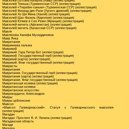
Мавзолей султана Калауна (Каир) (иллюстрация)
Мавзолей Текеша (Туркменская ССР) (иллюстрация)
Мавзолей «Тюрабек-ханым» (Туркменская ССР) (иллюстрация)
Мавзолей Фахрад-дин-Рази (Ургенч древний) (иллюстрация)
Мавзолей Хо Ши Мина (Ханой) (иллюстрация)
Мавзолей Шах-Фазиль (Киргизия) (иллюстрация)
Мавзолей Юлиев в Сен-Реми (Франция) (иллюстрация)
Мавзолей-мечеть (Афганистан) (иллюстрация)
Мавзолей-мечеть (Казахская ССР) (иллюстрация)
Мавля
Мавлянова Ханифа Мухиддиновна
Мавр Янка
Мавретания
Маврикиева пальма
Маврикий
Маврикий. Гора Питер-Бот (иллюстрация)
Маврикий. Государственный герб (иллюстрация)
Маврикий (карта) (иллюстрация)
Маврикий. Флаг государственный (иллюстрация)
Мавристы
Мавритания
Мавритания. Государственный герб (иллюстрация)
Мавритания (карта) (иллюстрация)
Мавритания. Флаг государственный (иллюстрация)
Мавританская козявка (иллюстрация)
Мавританская козявка
Мавританское искусство
Маврокордатос Александрос
Мавры
Мавры цейлонские
Мавсол
«Мавсол Галикарнасский». Статуя с Галикарнасского мавзолея
(иллюстрация)
Магадан
Магадан. Проспект В. И. Ленина (иллюстрация)
Магаданская область
Магади
Магадха