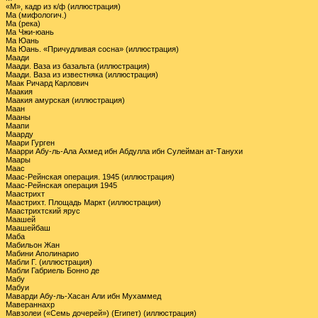
«М», кадр из к/ф (иллюстрация)
Ма (мифологич.)
Ма (река)
Ма Чжи-юань
Ма Юань
Ма Юань. «Причудливая сосна» (иллюстрация)
Маади
Маади. Ваза из базальта (иллюстрация)
Маади. Ваза из известняка (иллюстрация)
Маак Ричард Карлович
Маакия
Маакия амурская (иллюстрация)
Маан
Мааны
Маапи
Маарду
Маари Гурген
Маарри Абу-ль-Ала Ахмед ибн Абдулла ибн Сулейман ат-Танухи
Маары
Маас
Маас-Рейнская операция. 1945 (иллюстрация)
Маас-Рейнская операция 1945
Маастрихт
Маастрихт. Площадь Маркт (иллюстрация)
Маастрихтский ярус
Маашей
Маашейбаш
Маба
Мабильон Жан
Мабини Аполинарио
Мабли Г. (иллюстрация)
Мабли Габриель Бонно де
Мабу
Мабуи
Маварди Абу-ль-Хасан Али ибн Мухаммед
Мавераннахр
Мавзолеи («Семь дочерей») (Египет) (иллюстрация)