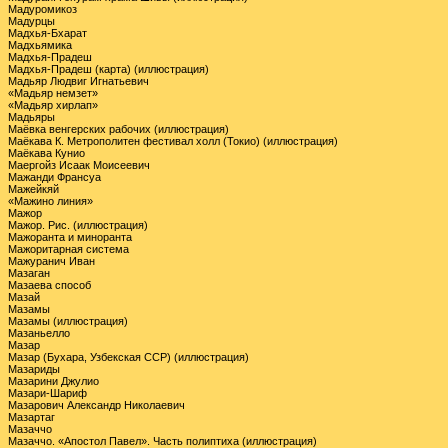
Мадуромикоз
Мадурцы
Мадхья-Бхарат
Мадхьямика
Мадхья-Прадеш
Мадхья-Прадеш (карта) (иллюстрация)
Мадьяр Людвиг Игнатьевич
«Мадьяр немзет»
«Мадьяр хирлап»
Мадьяры
Маёвка венгерских рабочих (иллюстрация)
Маёкава К. Метрополитен фестивал холл (Токио) (иллюстрация)
Маёкава Кунио
Маергойз Исаак Моисеевич
Мажанди Франсуа
Мажейкяй
«Мажино линия»
Мажор
Мажор. Рис. (иллюстрация)
Мажоранта и миноранта
Мажоритарная система
Мажуранич Иван
Мазаган
Мазаева способ
Мазай
Мазамы
Мазамы (иллюстрация)
Мазаньелло
Мазар
Мазар (Бухара, Узбекская ССР) (иллюстрация)
Мазариды
Мазарини Джулио
Мазари-Шариф
Мазарович Александр Николаевич
Мазартаг
Мазаччо
Мазаччо. «Апостол Павел». Часть полиптиха (иллюстрация)