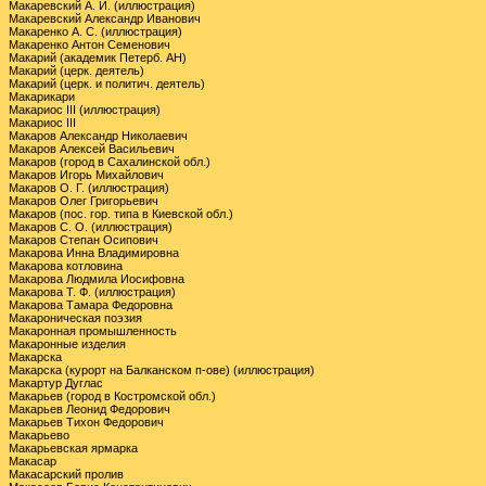
Макаревский А. И. (иллюстрация)
Макаревский Александр Иванович
Макаренко А. С. (иллюстрация)
Макаренко Антон Семенович
Макарий (академик Петерб. АН)
Макарий (церк. деятель)
Макарий (церк. и политич. деятель)
Макарикари
Макариос III (иллюстрация)
Макариос III
Макаров Александр Николаевич
Макаров Алексей Васильевич
Макаров (город в Сахалинской обл.)
Макаров Игорь Михайлович
Макаров О. Г. (иллюстрация)
Макаров Олег Григорьевич
Макаров (пос. гор. типа в Киевской обл.)
Макаров С. О. (иллюстрация)
Макаров Степан Осипович
Макарова Инна Владимировна
Макарова котловина
Макарова Людмила Иосифовна
Макарова Т. Ф. (иллюстрация)
Макарова Тамара Федоровна
Макароническая поэзия
Макаронная промышленность
Макаронные изделия
Макарска
Макарска (курорт на Балканском п-ове) (иллюстрация)
Макартур Дуглас
Макарьев (город в Костромской обл.)
Макарьев Леонид Федорович
Макарьев Тихон Федорович
Макарьево
Макарьевская ярмарка
Макасар
Макасарский пролив