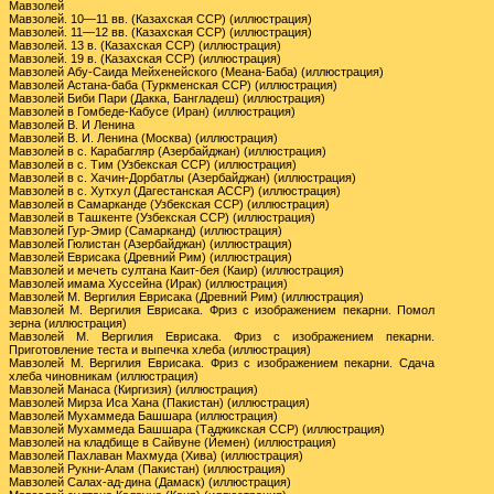
Мавзолей
Мавзолей. 10—11 вв. (Казахская ССР) (иллюстрация)
Мавзолей. 11—12 вв. (Казахская ССР) (иллюстрация)
Мавзолей. 13 в. (Казахская ССР) (иллюстрация)
Мавзолей. 19 в. (Казахская ССР) (иллюстрация)
Мавзолей Абу-Саида Мейхенейского (Меана-Баба) (иллюстрация)
Мавзолей Астана-баба (Туркменская ССР) (иллюстрация)
Мавзолей Биби Пари (Дакка, Бангладеш) (иллюстрация)
Мавзолей в Гомбеде-Кабусе (Иран) (иллюстрация)
Мавзолей В. И Ленина
Мавзолей В. И. Ленина (Москва) (иллюстрация)
Мавзолей в с. Карабагляр (Азербайджан) (иллюстрация)
Мавзолей в с. Тим (Узбекская ССР) (иллюстрация)
Мавзолей в с. Хачин-Дорбатлы (Азербайджан) (иллюстрация)
Мавзолей в с. Хутхул (Дагестанская АССР) (иллюстрация)
Мавзолей в Самарканде (Узбекская ССР) (иллюстрация)
Мавзолей в Ташкенте (Узбекская ССР) (иллюстрация)
Мавзолей Гур-Эмир (Самарканд) (иллюстрация)
Мавзолей Гюлистан (Азербайджан) (иллюстрация)
Мавзолей Еврисака (Древний Рим) (иллюстрация)
Мавзолей и мечеть султана Каит-бея (Каир) (иллюстрация)
Мавзолей имама Хуссейна (Ирак) (иллюстрация)
Мавзолей М. Вергилия Еврисака (Древний Рим) (иллюстрация)
Мавзолей М. Вергилия Еврисака. Фриз с изображением пекарни. Помол
зерна (иллюстрация)
Мавзолей М. Вергилия Еврисака. Фриз с изображением пекарни.
Приготовление теста и выпечка хлеба (иллюстрация)
Мавзолей М. Вергилия Еврисака. Фриз с изображением пекарни. Сдача
хлеба чиновникам (иллюстрация)
Мавзолей Манаса (Киргизия) (иллюстрация)
Мавзолей Мирза Иса Хана (Пакистан) (иллюстрация)
Мавзолей Мухаммеда Башшара (иллюстрация)
Мавзолей Мухаммеда Башшара (Таджикская ССР) (иллюстрация)
Мавзолей на кладбище в Сайвуне (Йемен) (иллюстрация)
Мавзолей Пахлаван Махмуда (Хива) (иллюстрация)
Мавзолей Рукни-Алам (Пакистан) (иллюстрация)
Мавзолей Салах-ад-дина (Дамаск) (иллюстрация)