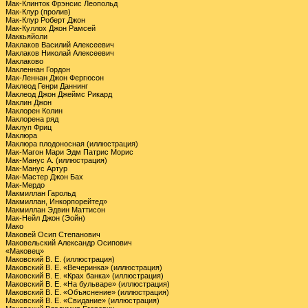
Мак-Клинток Фрэнсис Леопольд
Мак-Клур (пролив)
Мак-Клур Роберт Джон
Мак-Куллох Джон Рамсей
Маккьяйоли
Маклаков Василий Алексеевич
Маклаков Николай Алексеевич
Маклаково
Макленнан Гордон
Мак-Леннан Джон Фергюсон
Маклеод Генри Даннинг
Маклеод Джон Джеймс Рикард
Маклин Джон
Маклорен Колин
Маклорена ряд
Маклуп Фриц
Маклюра
Маклюра плодоносная (иллюстрация)
Мак-Магон Мари Эдм Патрис Морис
Мак-Манус А. (иллюстрация)
Мак-Манус Артур
Мак-Мастер Джон Бах
Мак-Мердо
Макмиллан Гарольд
Макмиллан, Инкорпорейтед»
Макмиллан Эдвин Маттисон
Мак-Нейл Джон (Эойн)
Мако
Маковей Осип Степанович
Маковельский Александр Осипович
«Маковец»
Маковский В. Е. (иллюстрация)
Маковский В. Е. «Вечеринка» (иллюстрация)
Маковский В. Е. «Крах банка» (иллюстрация)
Маковский В. Е. «На бульваре» (иллюстрация)
Маковский В. Е. «Объяснение» (иллюстрация)
Маковский В. Е. «Свидание» (иллюстрация)