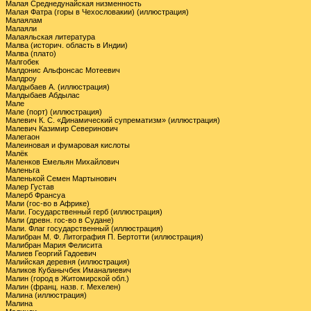
Малая Среднедунайская низменность
Малая Фатра (горы в Чехословакии) (иллюстрация)
Малаялам
Малаяли
Малаяльская литература
Малва (историч. область в Индии)
Малва (плато)
Малгобек
Малдонис Альфонсас Мотеевич
Малдроу
Малдыбаев А. (иллюстрация)
Малдыбаев Абдылас
Мале
Мале (порт) (иллюстрация)
Малевич К. С. «Динамический супрематизм» (иллюстрация)
Малевич Казимир Северинович
Малегаон
Малеиновая и фумаровая кислоты
Малёк
Маленков Емельян Михайлович
Маленьга
Маленькой Семен Мартынович
Малер Густав
Малерб Франсуа
Мали (гос-во в Африке)
Мали. Государственный герб (иллюстрация)
Мали (древн. гос-во в Судане)
Мали. Флаг государственный (иллюстрация)
Малибран М. Ф. Литография П. Бертотти (иллюстрация)
Малибран Мария Фелисита
Малиев Георгий Гадоевич
Малийская деревня (иллюстрация)
Маликов Кубанычбек Иманалиевич
Малин (город в Житомирской обл.)
Малин (франц. назв. г. Мехелен)
Малина (иллюстрация)
Малина