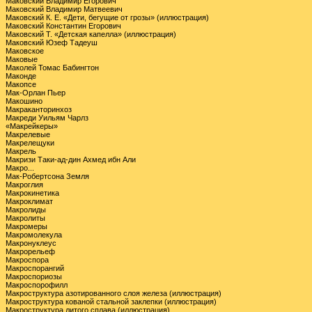
Маковский Владимир Егорович
Маковский Владимир Матвеевич
Маковский К. Е. «Дети, бегущие от грозы» (иллюстрация)
Маковский Константин Егорович
Маковский Т. «Детская капелла» (иллюстрация)
Маковский Юзеф Тадеуш
Маковское
Маковые
Маколей Томас Бабингтон
Маконде
Макопсе
Мак-Орлан Пьер
Макошино
Макраканторинхоз
Макреди Уильям Чарлз
«Макрейкеры»
Макрелевые
Макрелещуки
Макрель
Макризи Таки-ад-дин Ахмед ибн Али
Макро...
Мак-Робертсона Земля
Макроглия
Макрокинетика
Макроклимат
Макролиды
Макролиты
Макромеры
Макромолекула
Макронуклеус
Макрорельеф
Макроспора
Макроспорангий
Макроспориозы
Макроспорофилл
Макроструктура азотированного слоя железа (иллюстрация)
Макроструктура кованой стальной заклепки (иллюстрация)
Макроструктура литого сплава (иллюстрация)