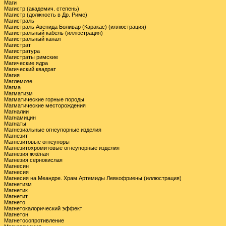
Маги
Магистр (академич. степень)
Магистр (должность в Др. Риме)
Магистраль
Магистраль Авенида Боливар (Каракас) (иллюстрация)
Магистральный кабель (иллюстрация)
Магистральный канал
Магистрат
Магистратура
Магистраты римские
Магические ядра
Магический квадрат
Магия
Маглемозе
Магма
Магматизм
Магматические горные породы
Магматические месторождения
Магналии
Магнамицин
Магнаты
Магнезиальные огнеупорные изделия
Магнезит
Магнезитовые огнеупоры
Магнезитохромитовые огнеупорные изделия
Магнезия жжёная
Магнезия сернокислая
Магнесин
Магнесия
Магнесия на Меандре. Храм Артемиды Левкофриены (иллюстрация)
Магнетизм
Магнетик
Магнетит
Магнето
Магнетокалорический эффект
Магнетон
Магнетосопротивление