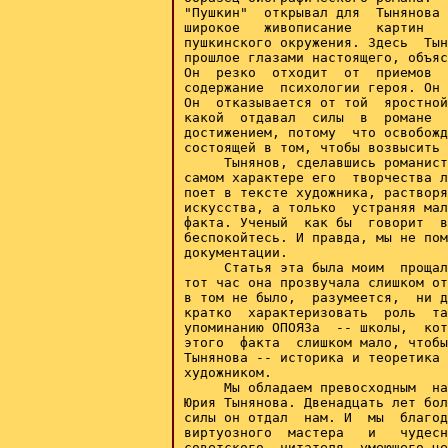
"Пушкин"  открывал для  Тынянова 
широкое   живописание   картин   
пушкинского окружения. Здесь  Тын
прошлое глазами настоящего, объяс
Он  резко  отходит  от  приемов  
содержание  психологии героя. Он 
Он  отказывается от той  яростной
какой  отдавал  силы  в  романе  
достижением, потому  что освобожд
состоящей в том, чтобы возвысить 
     Тынянов, сделавшись романист
самом характере его  творчества л
поет в тексте художника, растворя
искусства, а только  устраняя мал
факта. Ученый  как бы  говорит  в
беспокойтесь. И правда, мы не пом
документации.

     Статья эта была моим  прощал
тот час она прозвучала слишком от
в том не было,  разумеется,  ни д
кратко  характеризовать  роль  та
упоминанию ОПОЯЗа  -- школы,  кот
этого  факта  слишком мало, чтобы
Тынянова -- историка и теоретика 
художником.

     Мы обладаем превосходным  на
Юрия Тынянова. Двенадцать лет бол
силы он отдал  нам. И  мы  благод
виртуозного  мастера   и   чудесн
советского  читателя, умеющего це