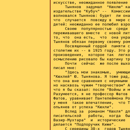
искусстве, неожиданное появление 
     Тынянов  задумал  "Кюхлю" ка
издательстве "Кубуч" --  Комиссии
волновался Тынянов: будет  ли она
что  случается  повсюду в  мире с
детей: неожиданно ее полюбил взро
     Своею  популярностью  среди 
переживавшего вместе  с новой лит
то, что  она есть,  что  она укра
Тынянов обязан первому своему ром
     Посвященный гордой  памяти с
столетию их -- в 1925 году. Это р
произведения,  которое так  легко
осмыслению рисовало бы картину тр
     Почти  сейчас  же после выхо
писал мне:

     "Здесь мои знакомые,  умеющи
"Кюхлей" Ю. Тынянова. Я тоже рад,
что она вне сравнения с неумными 
но насквозь чужим "творчеством" А
что я бы сказал: после "Войны и м
Разумеется, я не профессор Фатов 
Фатов, уравнивает Пантелеймона Ро
у меня  такое впечатление,  что Т
опьянев от успеха "Кюхли".

     Вслед за  романом "Кюхля" дл
писательской   работы,  когда  бы
Вазир-Мухтара"  и  исторические  
делается "Подпоручик Киже".

     С середины 30-х  годов Тынян