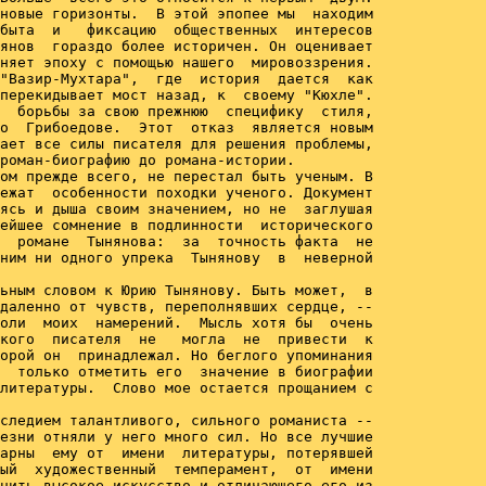
новые горизонты.  В этой эпопее мы  находим

быта  и   фиксацию  общественных  интересов

янов  гораздо более историчен. Он оценивает

няет эпоху с помощью нашего  мировоззрения.

"Вазир-Мухтара",  где  история  дается  как

перекидывает мост назад, к  своему "Кюхле".

  борьбы за свою прежнюю  специфику  стиля,

о  Грибоедове.  Этот  отказ  является новым

ает все силы писателя для решения проблемы,

роман-биографию до романа-истории.

ом прежде всего, не перестал быть ученым. В

ежат  особенности походки ученого. Документ

ясь и дыша своим значением, но не  заглушая

ейшее сомнение в подлинности  исторического

  романе  Тынянова:  за  точность факта  не

ним ни одного упрека  Тынянову  в  неверной

ьным словом к Юрию Тынянову. Быть может,  в

даленно от чувств, переполнявших сердце, --

оли  моих  намерений.  Мысль хотя бы  очень

кого  писателя  не   могла  не  привести  к

орой он  принадлежал. Но беглого упоминания

  только отметить его  значение в биографии

литературы.  Слово мое остается прощанием с

следием талантливого, сильного романиста --

езни отняли у него много сил. Но все лучшие

арны  ему от  имени  литературы, потерявшей

ый  художественный  темперамент,  от  имени

нить высокое искусство и отличающего его из
