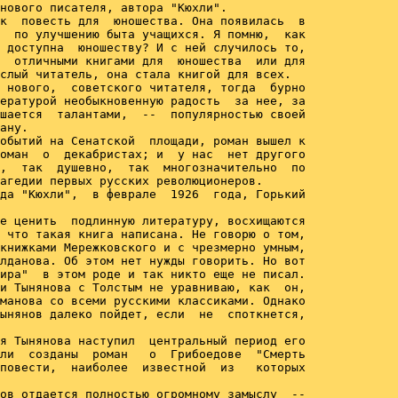
нового писателя, автора "Кюхли".

к  повесть для  юношества. Она появилась  в

  по улучшению быта учащихся. Я помню,  как

 доступна  юношеству? И с ней случилось то,

  отличными книгами для  юношества  или для

слый читатель, она стала книгой для всех.

 нового,  советского читателя, тогда  бурно

ературой необыкновенную радость  за нее, за

шается  талантами,  --  популярностью своей

ану.

обытий на Сенатской  площади, роман вышел к

оман  о  декабристах; и  у нас  нет другого

,  так  душевно,  так  многозначительно  по

агедии первых русских революционеров.

да "Кюхли",  в феврале  1926  года, Горький

е ценить  подлинную литературу, восхищаются

 что такая книга написана. Не говорю о том,

книжками Мережковского и с чрезмерно умным,

лданова. Об этом нет нужды говорить. Но вот

ира"  в этом роде и так никто еще не писал.

и Тынянова с Толстым не уравниваю, как  он,

манова со всеми русскими классиками. Однако

ынянов далеко пойдет, если  не  споткнется,

я Тынянова наступил  центральный период его

ли  созданы  роман   о  Грибоедове  "Смерть

повести,  наиболее  известной  из   которых

ов отдается полностью огромному замыслу  --
