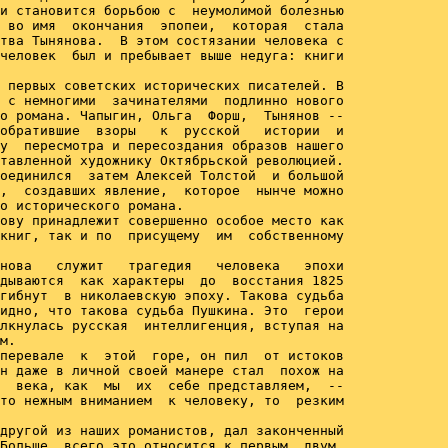
и становится борьбою с  неумолимой болезнью

 во имя  окончания  эпопеи,  которая  стала

тва Тынянова.  В этом состязании человека с

человек  был и пребывает выше недуга: книги

 первых советских исторических писателей. В

 с немногими  зачинателями  подлинно нового

о романа. Чапыгин, Ольга  Форш,  Тынянов --

обратившие  взоры   к  русской   истории  и

у  пересмотра и пересоздания образов нашего

тавленной художнику Октябрьской революцией.

оединился  затем Алексей Толстой  и большой

,  создавших явление,  которое  нынче можно

о исторического романа.

ову принадлежит совершенно особое место как

книг, так и по  присущему  им  собственному

нова   служит   трагедия   человека   эпохи

дываются  как характеры  до  восстания 1825

гибнут  в николаевскую эпоху. Такова судьба

идно, что такова судьба Пушкина. Это  герои

лкнулась русская  интеллигенция, вступая на

м.

перевале  к  этой  горе, он пил  от истоков

н даже в личной своей манере стал  похож на

  века, как  мы  их  себе представляем,  --

то нежным вниманием  к человеку, то  резким

другой из наших романистов, дал законченный

Больше  всего это относится к первым  двум.
