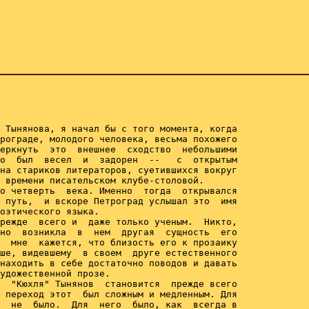
 Тынянова, я начал бы с того момента, когда

рограде, молодого человека, весьма похожего

еркнуть  это  внешнее  сходство  небольшими

о  был  весел  и  задорен  --   с  открытым

на стариков литераторов, суетившихся вокруг

 времени писательском клубе-столовой.

о четверть  века. Именно  тогда  открывался

 путь,  и вскоре Петроград услышал это  имя

оэтического языка.

режде  всего и  даже только ученым.  Никто,

но  возникла  в  нем  другая  сущность  его

  мне  кажется, что близость его к прозаику

ше, видевшему  в своем  друге естественного

находить в себе достаточно поводов и давать

удожественной прозе.

  "Кюхля" Тынянов  становится  прежде всего

 переход этот  был сложным и медленным. Для

  не  было.  Для  него  было, как  всегда в
