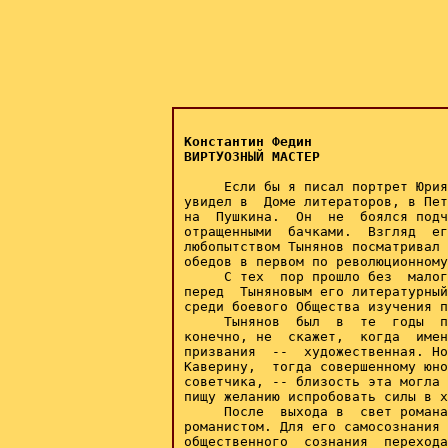
Константин Федин

ВИРТУОЗНЫЙ МАСТЕР
     Если бы я писал портрет Юрия
увидел в  Доме литераторов, в Пет
на  Пушкина.  Он  не  боялся подч
отращенными  бачками.  Взгляд  ег
любопытством Тынянов посматривал 
обедов в первом по революционному
     С тех  пор прошло без  малог
перед  Тыняновым его литературный
среди боевого Общества изучения п
     Тынянов  был  в  те  годы  п
конечно, не  скажет,  когда  имен
призвания  --  художественная. Но
Каверину,  тогда совершенному юно
советчика, -- близость эта могла 
пищу желанию испробовать силы в х
     После  выхода в  свет романа
романистом. Для его самосознания 
общественного  сознания  перехода