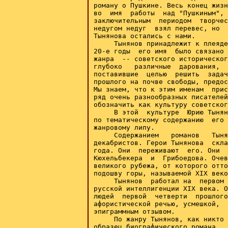
роману о Пушкине. Весь конец жизн
во  имя  работы  над "Пушкиным", 
заключительным  периодом  творчес
недугом недуг  взял перевес, но  
Тынянова остались с нами.

     Тынянов принадлежит к плеяде
20-е годы  его имя  было связано 
жанра  -- советского историческог
глубоко   различные  дарования,  
поставившие  целью  решить  задач
прошлого на почве свободы, предос
Мы знаем, что к этим именам  прис
ряд очень разнообразных писателей
обозначить как культуру советског
     В этой  культуре  Юрию Тынян
по тематическому содержанию  его 
жанровому липу.

     Содержанием   романов   Тыня
декабристов. Герои Тынянова  скла
года. Они  переживают  его. Они  
Кюхельбекера  и  Грибоедова. Очев
великого рубежа, от которого отто
подошву горы, называемой XIX веко
     Тынянов  работал на  первом 
русской интеллигенции XIX века. О
людей  первой  четверти  прошлого
афористической речью, усмешкой,  
эпиграммным отзывом.

     По жанру Тынянов, как никто 
образец биографического романа.  