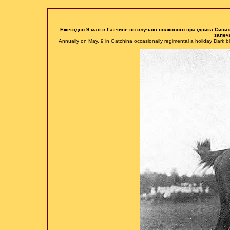
Ежегодно 9 мая в Гатчине по случаю полкового праздника Сини
запеч
Annually on May, 9 in Gatchina occasionally regimental a holiday Dark 