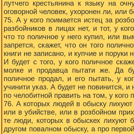
лутчего крестьянина к языку на очн
оговорной человек, ухоронен ли, или б
75. А у кого поимается истец за розб
разбойников в лицах нет, и тот, у ког
что то поличное у него купил, или вы
запрется, скажет, что он того поличн
книги не записано, и купчие и поруки н
И будет с того, у кого поличное скаж
молке и продавца пытати же. Да бу
поличное продал, и его пытать, у ко
учинити указ. А будет не повинится, и 
по челобитной править на том, у кого 
76. А которых людей в обыску лихуют
или в убийстве, или в розбойном прих
те люди, которых в обыскех лихуют 
другом повалном обыску, а про перво