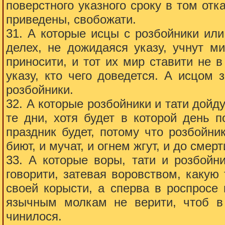
поверстного указного сроку в том отк
приведены, свобожати.
31. А которые исцы с розбойники ил
делех, не дожидаяся указу, учнут м
приносити, и тот их мир ставити не в
указу, кто чего доведется. А исцом 
розбойники.
32. А которые розбойники и тати дойду
те дни, хотя будет в которой день п
праздник будет, потому что розбойни
биют, и мучат, и огнем жгут, и до смер
33. А которые воры, тати и розбойн
говорити, затевая воровством, каку
своей корысти, а сперва в роспросе 
язычным молкам не верити, чтоб в
чинилося.