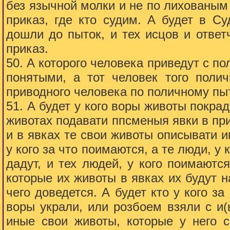
без язычной молки и не по лихованым
приказ, где кто судим. А будет в С
дошли до пыток, и тех исцов и ответ
приказ.
50. А которого человека приведут с по
понятыми, а тот человек того полич
приводного человека по поличному пыта
51. А будет у кого воры животы покрад
животах подавати ппсменыя явки в при
и в явках те свои животы описывати и
у кого за что поимаются, а те люди, у
дадут, и тех людей, у кого поимаютс
которые их животы в явках их будут н
чего доведется. А будет кто у кого за
воры украли, или розбоем взяли с и(
иные свои животы, которые у него с