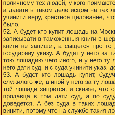
поличному тех людей, у кого поимаются
а давати в таком деле исцом на тех лю
учинити веру, крестное целование, ч
было.
52. А будет кто купит лошадь на Моск
записывати в таможенныя книги в шерс
книги не запишет, а сыщется про то
государеву указу. А будет у него за
тою лошадию чего иного, и у него ту 
него дати суд, и с суда учинити указ, д
53. А будет кто лошадь купит, буду
служилого же, а иной у него за ту лоша
той лошади запрется, и скажет, что 
продавца в том дати суд, а по суд
доведется. А без суда в таких лошад
винити, потому что на службе такия л