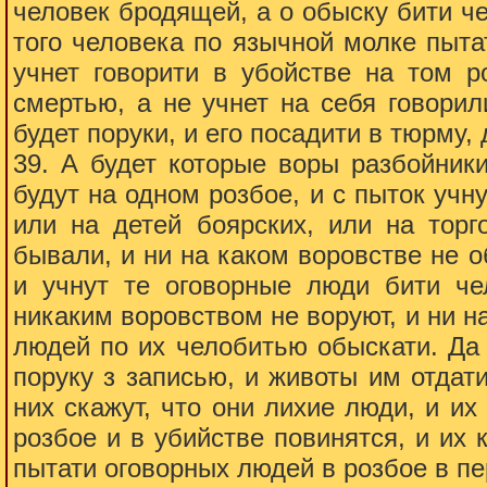
человек бродящей, а о обыску бити чел
того человека по язычной молке пытат
учнет говорити в убойстве на том р
смертью, а не учнет на себя говорил
будет поруки, и его посадити в тюрму,
39. А будет которые воры разбойник
будут на одном розбое, и с пыток учну
или на детей боярских, или на торг
бывали, и ни на каком воровстве не о
и учнут те оговорные люди бити че
никаким воровством не воруют, и ни н
людей по их челобитью обыскати. Да 
поруку з записью, и животы им отдати
них скажут, что они лихие люди, и их
розбое и в убийстве повинятся, и их 
пытати оговорных людей в розбое в пер