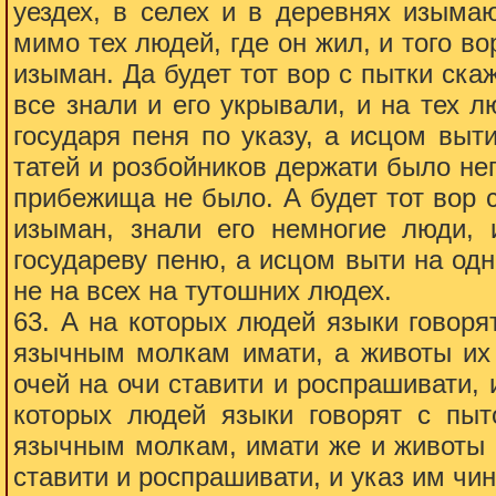
уездех, в селех и в деревнях изымаю
мимо тех людей, где он жил, и того вор
изыман. Да будет тот вор с пытки скаж
все знали и его укрывали, и на тех л
государя пеня по указу, а исцом выт
татей и розбойников держати было не
прибежища не было. А будет тот вор с 
изыман, знали его немногие люди,
государеву пеню, а исцом выти на одне
не на всех на тутошних людех.
63. А на которых людей языки говорят
язычным молкам имати, а животы их 
очей на очи ставити и роспрашивати, 
которых людей языки говорят с пыт
язычным молкам, имати же и животы и
ставити и роспрашивати, и указ им чи