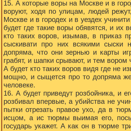
15. А которые воры на Москве и в горо
воруют, ходя по улицам, людей режут,
Москве и в городех и в уездех учинити
будет где такие воры обявятся, и их 
кто таких воров, изымав, в приказ п
сыскивати про них всякими сыски н
допряма, что они зернью и карты иг
грабят, и шапки срывают, и тем вором ч
А будет кто таких воров видя где не и
мощно, и сыщется про то допряма же
человеке.
16. А будет приведут розбойника, и ег
розбивал впервые, а убийства не учин
пытки отрезать правое ухо, да в тюр
исцом, а ис тюрмы выимая его, посы
государь укажет. А как он в тюрме тр