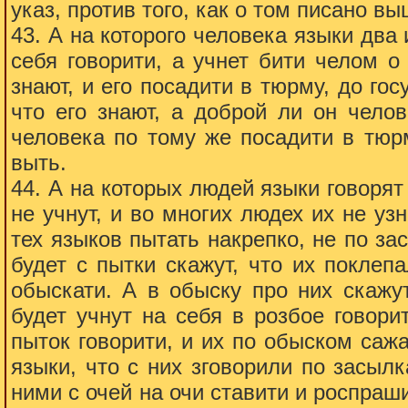
указ, против того, как о том писано вы
43. А на которого человека языки два 
себя говорити, а учнет бити челом о 
знают, и его посадити в тюрму, до гос
что его знают, а доброй ли он челов
человека по тому же посадити в тюрм
выть.
44. А на которых людей языки говорят 
не учнут, и во многих людех их не узн
тех языков пытать накрепко, не по за
будет с пытки скажут, что их поклеп
обыскати. А в обыску про них скажу
будет учнут на себя в розбое говори
пыток говорити, и их по обыском сажа
языки, что с них зговорили по засылк
ними с очей на очи ставити и роспраши