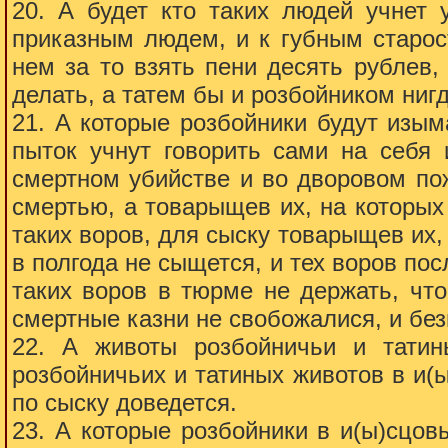
20. А будет кто таких людей учнет 
приказным людем, и к губным старост
нем за то взять пени десять рублев
делать, а татем бы и розбойником ниг
21. А которые розбойники будут изым
пыток учнут говорить сами на себя 
смертном убийстве и во дворовом пож
смертью, а товарыщев их, на которых 
таких воров, для сыску товарыщев их,
в полгода не сыщется, и тех воров по
таких воров в тюрме не держать, чт
смертные казни не свобожалися, и бе
22. А животы розбойничьи и татин
розбойничьих и татиных животов в и(ы)
по сыску доведется.
23. А которые розбойники в и(ы)сцов