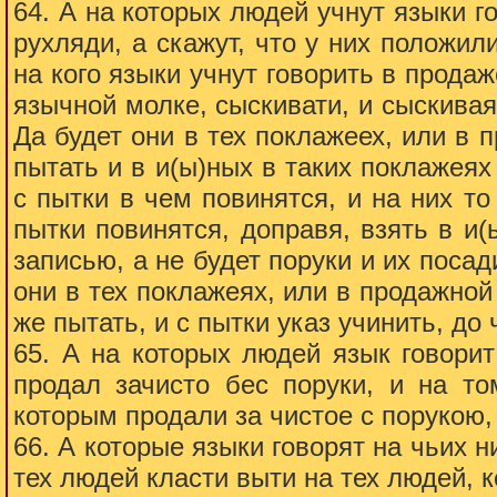
64. А на которых людей учнут языки г
рухляди, а скажут, что у них положили
на кого языки учнут говорить в прода
язычной молке, сыскивати, и сыскивая
Да будет они в тех поклажеех, или в 
пытать и в и(ы)ных в таких поклажеях
с пытки в чем повинятся, и на них то
пытки повинятся, доправя, взять в и(
записью, а не будет поруки и их посад
они в тех поклажеях, или в продажной
же пытать, и с пытки указ учинить, до 
65. А на которых людей язык говорит
продал зачисто бес поруки, и на то
которым продали за чистое с порукою, 
66. А которые языки говорят на чьих н
тех людей класти выти на тех людей, к