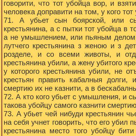
говорити, что тот убойца вор, и взят
человека доправити на том, у кого тот
71. А убьет сын боярской, или с
крестьянина, а с пытки тот убойца в т
а не умышлением, или пьяным делом, 
лутчего крестьянина з женою и з де
розделе, и со всеми животы, и отд
крестьянина убили, а жену убитого кре
у которого крестьянина убили, не о
крестьян править кабалныя долги, и
смертию их не казнити, а в бескабалны
72. А кто кого убьет с умышления, и 
такова убойцу самого казнити смертию
73. А убьет чей нибуди крестьянин чь
на себя учнет говорить, что его убил 
крестьянина место того убойцу бити