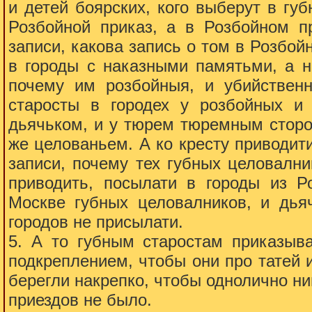
и детей боярских, кого выберут в гу
Розбойной приказ, а в Розбойном пр
записи, какова запись о том в Розбойн
в городы с наказными памятьми, а н
почему им розбойныя, и убийствен
старосты в городех у розбойных и
дьячьком, и у тюрем тюремным сторо
же целованьем. А ко кресту приводити
записи, почему тех губных целовални
приводить, посылати в городы из Р
Москве губных целовалников, и дьяч
городов не присылати.
5. А то губным старостам приказыва
подкреплением, чтобы они про татей и
берегли накрепко, чтобы однолично ни
приездов не было.