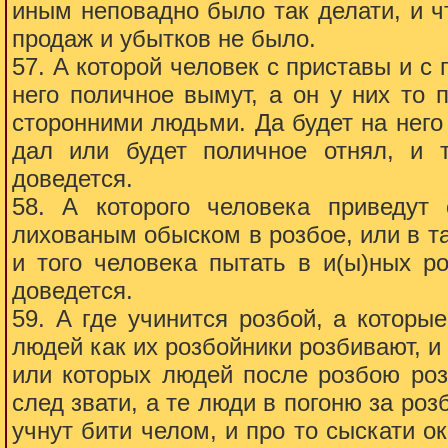
иным неповадно было так делати, и ч
продаж и убытков не было.
57. А которой человек с приставы и с 
него поличное вымут, а он у них то
сторонними людьми. Да будет на него 
дал или будет поличное отнял, и т
доведется.
58. А которого человека приведут
лихованым обыском в розбое, или в тат
и того человека пытать в и(ы)ных ро
доведется.
59. А где учинится розбой, а котор
людей как их розбойники розбивают, и 
или которых людей после розбою роз
след звати, а те люди в погоню за роз
учнут бити челом, и про то сыскати о