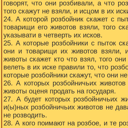
говорят, что они розбивали, а что р
того скажут не взяли, и исцом в их иск
24. А которой розбойник скажет с пыт
товарищи его животов взяли, того с
указывати в четверть их исков.
25. А которые розбойники с пыток ск
они и товарищи их животов взяли, 
животы скажет кто что взял, того они
велеть в их иске правили то, что розб
которые розбойники скажут, что они не
26. А которых розбойничьих животов
животы оценя продать на государя.
27. А будет которых розбойничьих жи
и(ы)ных розбойничьих животов не дава
не розводить.
28. А кого поимают на розбое, и те ро