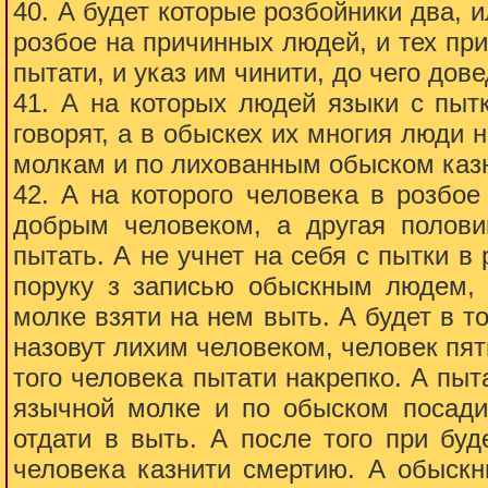
40. А будет которые розбойники два, и
розбое на причинных людей, и тех п
пытати, и указ им чинити, до чего дове
41. А на которых людей языки с пытк
говорят, а в обыскех их многия люди
молкам и по лихованным обыском казн
42. А на которого человека в розбое
добрым человеком, а другая полови
пытать. А не учнет на себя с пытки в 
поруку з записью обыскным людем, 
молке взяти на нем выть. А будет в 
назовут лихим человеком, человек пятн
того человека пытати накрепко. А пыта
язычной молке и по обыском посадит
отдати в выть. А после того при буд
человека казнити смертию. А обыскн