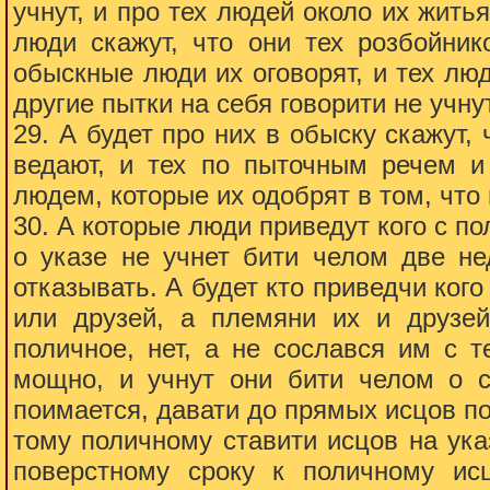
учнут, и про тех людей около их жить
люди скажут, что они тех розбойни
обыскные люди их оговорят, и тех люд
другие пытки на себя говорити не учну
29. А будет про них в обыску скажут,
ведают, и тех по пыточным речем и
людем, которые их одобрят в том, чт
30. А которые люди приведут кого с по
о указе не учнет бити челом две не
отказывать. А будет кто приведчи кого
или друзей, а племяни их и друзей
поличное, нет, а не сослався им с 
мощно, и учнут они бити челом о с
поимается, давати до прямых исцов пов
тому поличному ставити исцов на указ
поверстному сроку к поличному ис