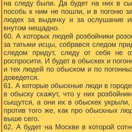
на следу были. Да будет на них в с
пособь к ним не пошли, и в погоню з
людех за выдачку и за ослушание им
кнутом нещадно.
60. А которых людей розбойники розоб
за татьми исцы, собрався следом прид
следом придут, следу от себя не о
роспросити. И будет в обыскех и погон
и тех людей по обыском и по погонны
доведется.
61. А которые обыскные люди в городех
в обыску скажут, что у них розбойник
сыщутся, а они их в обыскех укрыли
против того же, как про обыскных лю
выше сего.
62. А будет на Москве в которой сотн