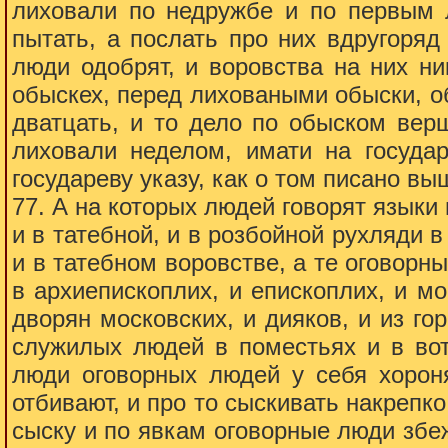
лиховали по недружбе и по первым 
пытать, а послать про них вдругоряд
люди одобрят, и воровства на них ни
обыскех, перед лиховаными обыски, о
дватцать, и то дело по обыском вер
лиховали неделом, имати на государ
государеву указу, как о том писано выш
77. А на которых людей говорят языки в
и в татебной, и в розбойной рухляди 
и в татебном воровстве, а те оговорн
в архиепископлих, и епископлих, и мо
дворян московских, и дияков, и из го
служилых людей в поместьях и в вотч
люди оговорных людей у себя хороня
отбивают, и про то сыскивать накрепк
сыску и по явкам оговорные люди збе