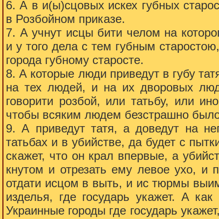
6. А в и(ы)сцовых искех губных старо
в Розбойном приказе.
7. А учнут исцы бити челом на которо
и у того дела с тем губным старостою,
города губному старосте.
8. А которые люди приведут в губу тат
на тех людей, и на их дворовых люд
говорити розбой, или татьбу, или ин
чтобы всяким людем безстрашно было 
9. А приведут татя, а доведут на не
татьбах и в убийстве, да будет с пытк
скажет, что он крал впервые, а убийст
кнутом и отрезать ему левое ухо, и 
отдати исцом в выть, и ис тюрмы выим
изделья, где государь укажет. А как
Украинные городы где государь укажет,