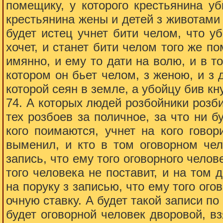
помещику, у которого крестьянина уб
крестьянина жены и детей з животами
будет истец учнет бити челом, что у
хочет, и станет бити челом того же п
имянно, и ему то дати на волю, и в то
котором он бьет челом, з женою, и з 
которой сеян в земле, а убойцу бив кн
74. А которых людей розбойники розб
тех розбоев за поличное, за что ни б
кого поимаются, учнет на кого говор
выменил, и кто в том оговорном чел
запись, что ему того оговорного челове
того человека не поставит, и на том 
на поруку з записью, что ему того ого
очную ставку. А будет такой записи по 
будет оговорной человек дворовой, вз