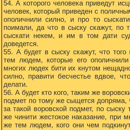
54. А которого человека приведут ис
человек, который приведен с поличны
ополичнили силно, и про то сыскати
поимали, да что в сыску скажут, по т
сыскати некем, и им в том дати суд
доведется.
55. А будет в сыску скажут, что тог
тем людем, которые его ополичнили 
многих людех бити их кнутом нещадно
силно, правити бесчестье вдвое, ч
делати.
56. А будет кто кого, таким же воровск
подмет по тому же сыщется допряма, ч
за такой воровской подмет, по сыску 
же чинити жестокое наказание, при м
же тем людем, кого они чем подкинут