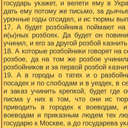
государь укажет, и велети ему в Укр
дать ему потому же письмо, за дьячь
урочные годы отсидел, и ис тюрмы вы
17. А будет розбойника поймают на 
и(ы)ных розбоях. Да будет он повини
учинил, и его за другой розбой казнит
18. А которые розбойники говорят на с
розбое, да на том же розбое учинил
розбойников и за первой розбой казни
19. А в городы о татех и о разбойн
посадех и по слободам и в уездех, в с
и заказ учинить крепкой, будет где 
писма у них в том, что они ис тю
приводить в городех к воеводам, 
воеводам и приказным людем тех люд
государю к Москве, а до государева у