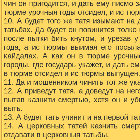
чин он пригодится, и дать ему писмо 
тюрме урочныя годы отсидел, и ис тю
10. А будет того же татя изымают на 
татьбах. Да будет он повинится толко 
после пытки бить кнутом, и урезав у
года, а ис тюрмы выимая его посыла
кайдалах. А как он в тюрме урочные
городы, где государь укажет, и дать е
в тюрме отсидел и ис тюрмы выпущен
11. Да и мошенником чинить тот же ука
12. А приведут татя, а доведут на нег
пытав казнити смертью, хотя он и уб
выть.
13. А будет тать учинит и на первой та
14. А церковных татей казнить смер
отдавати в церковныя татьбы.