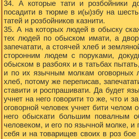
34. А которые тати и розбойники д
посадити в тюрме в и(ы)збу на шесть
татей и розбойников казнити.
35. А на которых людей в обыску скаж
тех людей по обыском имати, а двор
запечатати, а стоячей хлеб и земляно
сторонним людем с поруками, докуд
обыском в разбоях и в татьбах пытать,
и по их язычным молкам оговорных л
хлеб, потому же переписав, запечатат
ставити и роспрашивати. Да будет язы
учнет на него говорити то же, что и за
оговорной человек учнет бити челом о 
него обыскати большим повалным об
человеком, и его по язычной молке, и
себя и на товарищев своих в роз бое 