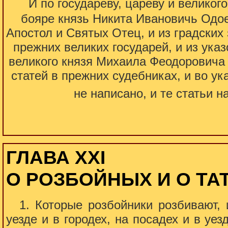
“
И по государеву, цареву и великог
бояре князь Никита Ивановичь Одо
Апостол и Святых Отец, и из градских 
прежних великих государей, и из ука
великого князя Михаила Феодоровича в
статей в прежних судебниках, и во ук
не написано, и те статьи 
ГЛАВА XXI
О РОЗБОЙНЫХ И О ТА
1. Которые розбойники розбивают,
уезде и в городех, на посадех и в уе