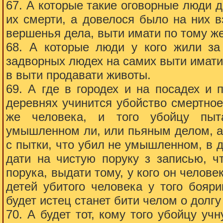
67. А которые такие оговорные люди 
их смерти, а довелося было на них в
вершенья дела, выти имати по тому же
68. А которые люди у кого жили за
задворных людех на самих выти имати
в выти продавати животы.
69. А где в городех и на посадех и 
деревнях учинится убойство смертное
же человека, и того убойцу пыт
умышленном ли, или пьяным делом, а
с пытки, что убил не умышленном, в д
дати на чистую поруку з записью, ч
порука, выдати тому, у кого он челове
детей убитого человека у того бояри
будет истец станет бити челом о долгу 
70. А будет тот, кому того убойцу учн