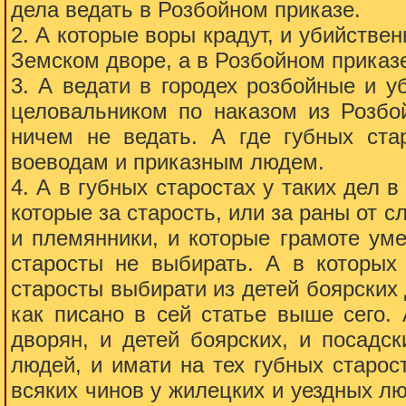
дела ведать в Розбойном приказе.
2. А которые воры крадут, и убийствен
Земском дворе, а в Розбойном приказе
3. А ведати в городех розбойные и 
целовальником по наказом из Розбой
ничем не ведать. А где губных стар
воеводам и приказным людем.
4. А в губных старостах у таких дел
которые за старость, или за раны от с
и племянники, и которые грамоте уме
старосты не выбирать. А в которых 
старосты выбирати из детей боярских
как писано в сей статье выше сего.
дворян, и детей боярских, и посадс
людей, и имати на тех губных старост
всяких чинов у жилецких и уездных л