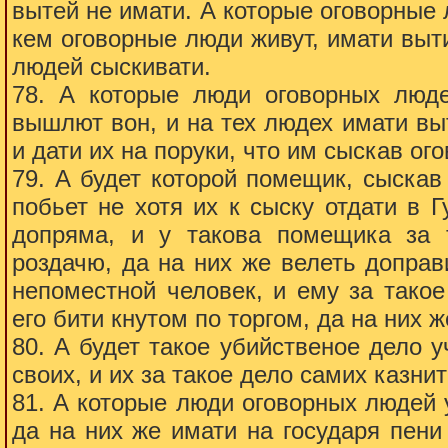
вытей не имати. А которые оговорные 
кем оговорные люди живут, имати выти
людей сыскивати.
78. А которые люди оговорных люде
вышлют вон, и на тех людех имати выт
и дати их на поруки, что им сыскав ог
79. А будет которой помещик, сыскав
побьет не хотя их к сыску отдати в 
допряма, и у такова помещика за т
роздачю, да на них же велеть доправ
непоместной человек, и ему за такое
его бити кнутом по торгом, да на них 
80. А будет такое убийственое дело 
своих, и их за такое дело самих казн
81. А которые люди оговорных людей 
да на них же имати на государя пени