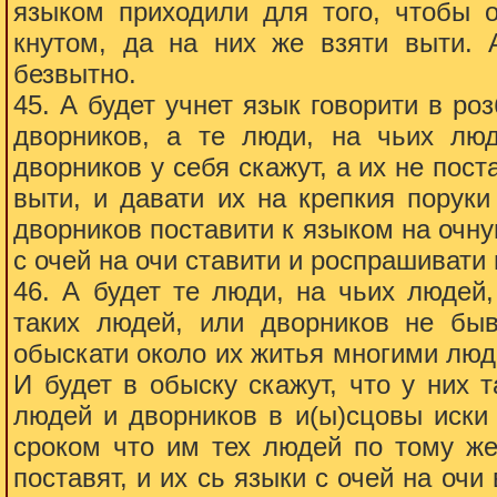
языком приходили для того, чтобы о
кнутом, да на них же взяти выти. 
безвытно.
45. А будет учнет язык говорити в ро
дворников, а те люди, на чьих люд
дворников у себя скажут, а их не пост
выти, и давати их на крепкия порук
дворников поставити к языком на очную
с очей на очи ставити и роспрашивати 
46. А будет те люди, на чьих людей,
таких людей, или дворников не быв
обыскати около их житья многими люд
И будет в обыску скажут, что у них 
людей и дворников в и(ы)сцовы иски 
сроком что им тех людей по тому же
поставят, и их сь языки с очей на очи