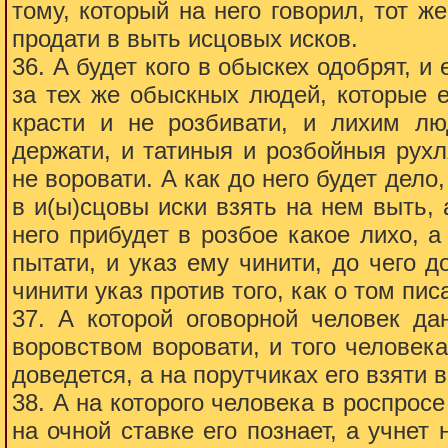
тому, который на него говорил, тот ж
продати в выть исцовых исков.
36. А будет кого в обыскех одобрят, и
за тех же обыскных людей, которые е
красти и не розбивати, и лихим лю
держати, и татиныя и розбойныя рух
не воровати. А как до него будет дело
в и(ы)сцовы иски взять на нем выть, 
него прибудет в розбое какое лихо, 
пытати, и указ ему чинити, до чего
чинити указ против того, как о том пис
37. А которой оговорной человек да
воровством воровати, и того человека
доведется, а на порутчиках его взяти 
38. А на которого человека в роспросе 
на очной ставке его познает, а учнет 