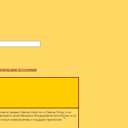
торическим источникам
исав ис правил Святых Апостол и Святых Отец, и из
 великого князя Михаила Феодоровича всея Русии, и из
”
 статьи написав вновь к государю приносили.