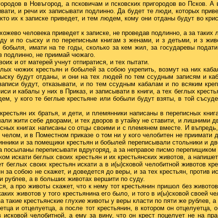
городов в Новъгород, а псковичам и псковских пригородов во Псков. А
ати, и речи их записывати подлинно. Да будет те люди, которых прив
кто их к записке приведет, и тем людем, кому они отданы будут во кри
хожево человека приведет к записке, не проведав подлинно, а за таких 
ду и по сыску и по переписным книгам з женами, и з детьми, и з жив
 бобыля, имати на те годы, сколько за кем жил, за государевы подат
ав подлинно, не приимай чюжаго.
воих и от матерей учнут отпиратися, и тех пытати.
глых чюжих крестьян и бобылей за собою укрепить, возмут на них каба
сыску будут отданы, и они на тех людей по тем ссудным записям и каб
записи будут, отказывати, и по тем ссудным кабалам и по всяким кре
иси и кабалы у них в Приказ, и записывати в книги, а тех беглых крес
м, у кого те беглые крестьяне или бобыли будут взяты, в той съсуде
крестьян их братья, и дети, и племянники написаны в переписных кни
чали жити себе дворами, и тех дворов в утайку не ставити, и лишними д
исных книгах написаны со отцы своими и с племянем вместе. И въпредь,
челом, и в Поместном приказе о том ни у кого челобитен не приимати д
чинники и за помещики крестьян и бобылей переписывали стольники и д
ста посыланы переписывати вдругоряд, а за неправое писмо перепищиком
ком искати беглых своих крестьян и их крестьянских животов, а напишет
ет беглых своих крестьян искати а в и(ы)сковой челобитной животов кре
н за собою не скажет, и доведется до веры, и за тех крестьян, против 
ти рублев, а в больших животах вершити по суду.
ся, а про животы скажет, что к нему тот крестьянин пришол без животов
каких животов у того крестьянина его было, и того в и(ы)сковой своей 
а такие крестьянские глухие животы у веры класти по пяти же рублев, а 
етца и отцелуетца, а после тот крестьянин, в котором он отцелуетца, о
 исковой челобитной, а ему за вину, что он крест поцелует не на пра