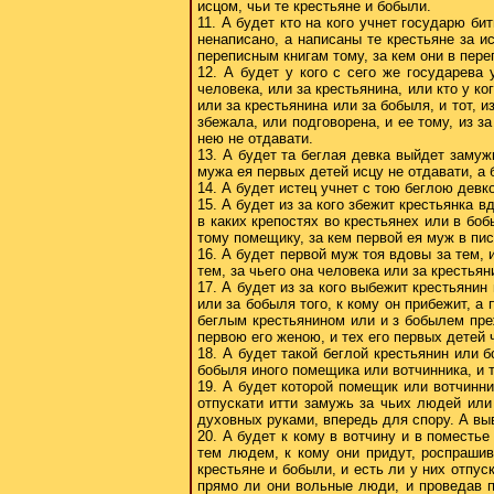
исцом, чьи те крестьяне и бобыли.
11. А будет кто на кого учнет государю би
ненаписано, а написаны те крестьяне за и
переписным книгам тому, за кем они в пере
12. А будет у кого с сего же государева
человека, или за крестьянина, или кто у ко
или за крестьянина или за бобыля, и тот, и
збежала, или подговорена, и ее тому, из з
нею не отдавати.
13. А будет та беглая девка выйдет замужь
мужа ея первых детей исцу не отдавати, а б
14. А будет истец учнет с тою беглою девко
15. А будет из за кого збежит крестьянка в
в каких крепостях во крестьянех или в боб
тому помещику, за кем первой ея муж в пис
16. А будет первой муж тоя вдовы за тем, и
тем, за чьего она человека или за крестья
17. А будет из за кого выбежит крестьянин
или за бобыля того, к кому он прибежит, а 
беглым крестьянином или и з бобылем преж
первою его женою, и тех его первых детей 
18. А будет такой беглой крестьянин или 
бобыля иного помещика или вотчинника, и т
19. А будет которой помещик или вотчинни
отпускати итти замужь за чьих людей или
духовных руками, впередь для спору. А выв
20. А будет к кому в вотчину и в поместье
тем людем, к кому они придут, роспрашив
крестьяне и бобыли, и есть ли у них отпу
прямо ли они вольные люди, и проведав по