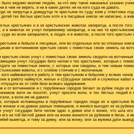
о было ведомо многим людем, за что ему такое наказанье указано учини
ни в чем не верить, и ни в каких делех ни на кого суда не давать.
уде не запрутца и доведутца те крестьяне по суду взяв у ответчика отд
 детей тех беглых крестьян хотя и в писцовых книгах не написано, а жи
еглых крестьянех и в их крестьянских животах запиратца, а после того
ь, а в животах их учнут попрежнему запиратца, и на них те крестьянски
а суде во всем запиралися, в людех и в животах, а после того крестьян
крестьяне и бобыли в писцовых, или во отдельных или во отказных книга
щикам и вотчинником крестьян своих с поместных своих земель на вотч
и крестьян своих учнут с поместных своих земель сводити на вотчинныя 
омещики учнут государю бити челом о тех крестьянех, которыя с поме
отдати на поместныя земли, с которых они сведены, и тем новым поме
стьянскими животы, и с хлебом стоячим и с молоченым.
у кого наймоватися в работу и тем крестьяном и бобылем у всяких чинов
 они в работу наймутся, жилых и с(з)судных записей и служилых кабал н
м отпущати их от себя безо всякаго задержания.
ов и от вотчинников и с порубежных городов бегают за рубеж люди их и 
инников жити не похотят, учнут просити воли, и тех беглых людей и
гали, а воли им не давати.
ов, которыя испомещены в порубежных городех люди их и крестьяне б
же жонках и на девках разных помещиков, и женяся выходят из за рубеж
и учнут государю бити челом один о девке или о жонке, что шла его к
н его на той беглой девке или на жонке женился за рубежем в бегах, и 
ебей выметца, и тому за девку, или за жонку, или за мужика дати выводу