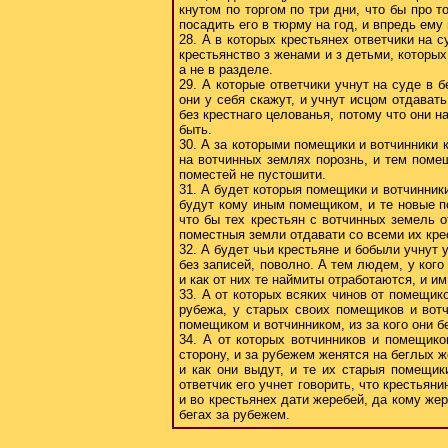
кнутом по торгом по три дни, что бы про т
посадить его в тюрму на год, и впредь ему 
28. А в которых крестьянех ответчики на с
крестьянство з женами и з детьми, которых
а не в разделе.
29. А которые ответчики учнут на суде в б
они у себя скажут, и учнут исцом отдават
без крестнаго целованья, потому что они н
быть.
30. А за которыми помещики и вотчинники 
на вотчинных землях порознь, и тем поме
поместей не пустошити.
31. А будет которыя помещики и вотчинник
будут кому иным помещиком, и те новые п
что бы тех крестьян с вотчинных земель 
поместныя земли отдавати со всеми их кре
32. А будет чьи крестьяне и бобыли учнут 
без записей, поволно. А тем людем, у кого
и как от них те наймиты отработаются, и и
33. А от которых всяких чинов от помещик
рубежа, у старых своих помещиков и вотч
помещиком и вотчинником, из за кого они бе
34. А от которых вотчинников и помещик
сторону, и за рубежем женятся на беглых 
и как они выдут, и те их старыя помещик
ответчик его учнет говорить, что крестьяни
и во крестьянех дати жеребей, да кому жер
бегах за рубежем.