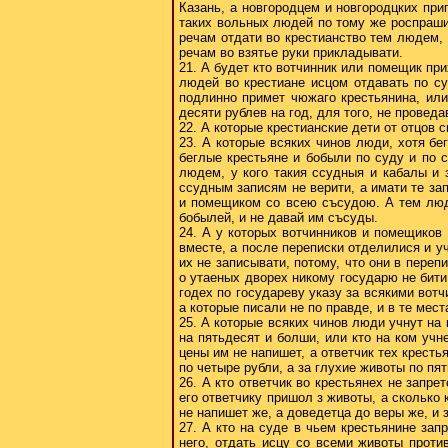
Казань, а новгородцем и новгородцких при
таких вольных людей по тому же роспрашив
речам отдати во крестианство тем людем, 
речам во взятье руки прикладывати.
21. А будет кто вотчинник или помещик при
людей во крестиане исцом отдавать по су
подлинно примет чюжаго крестьянина, или
десяти рублев на год, для того, не провед
22. А которые крестианские дети от отцов с
23. А которые всяких чинов люди, хотя бе
беглые крестьяне и бобыли по суду и по 
людем, у кого такия ссудныя и кабалы и 
ссудным записям не верити, а имати те зап
и помещиком со всею съсудою. А тем люде
бобылей, и не давай им съсуды.
24. А у которых вотчинников и помещиков 
вместе, а после переписки отделилися и у
их не записывати, потому, что они в переп
о утаеных дворех никому государю не бити 
годех по государеву указу за всякими вот
а которые писали не по правде, и в те ме
25. А которые всяких чинов люди учнут на 
на пятьдесят и болши, или кто на ком учн
цены им не напишет, а ответчик тех крестья
по четыре рубли, а за глухие животы по пя
26. А кто ответчик во крестьянех не запрет
его ответчику пришол з животы, а сколько 
не напишет же, а доведетца до веры же, и з
27. А кто на суде в чьем крестьянине запр
него, отдать исцу со всеми животы против