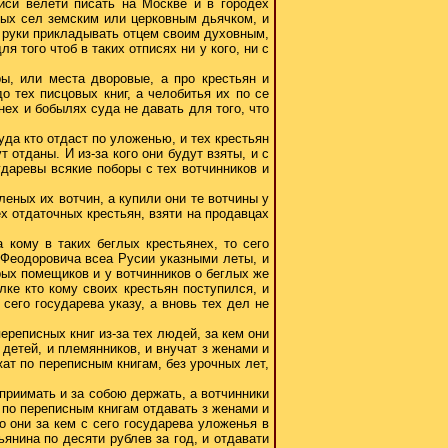
иси велети писать на Москве и в городех
ных сел земским или церковным дьячком, и
о руки прикладывать отцем своим духовным,
 того чтоб в таких отписях ни у кого, ни с
ы, или места дворовые, а про крестьян и
о тех писцовых книг, а челобитья их по се
нех и бобылях суда не давать для того, что
суда кто отдаст по уложенью, и тех крестьян
 отданы. И из-за кого они будут взяты, и с
ударевы всякие поборы с тех вотчинников и
леных их вотчин, а купили они те вотчины у
ех отдаточных крестьян, взяти на продавцах
 кому в таких беглых крестьянех, то сего
 Феодоровича всеа Русии указными леты, и
рых помещиков и у вотчинников о беглых же
ке кто кому своих крестьян поступился, и
сего государева указу, а вновь тех дел не
переписных книг из-за тех людей, за кем они
 детей, и племянников, и внучат з женами и
жат по переписным книгам, без урочных лет,
 приимать и за собою держать, а вотчинники
и по переписным книгам отдавать з женами и
о они за кем с сего государева уложенья в
ьянина по десяти рублев за год, и отдавати