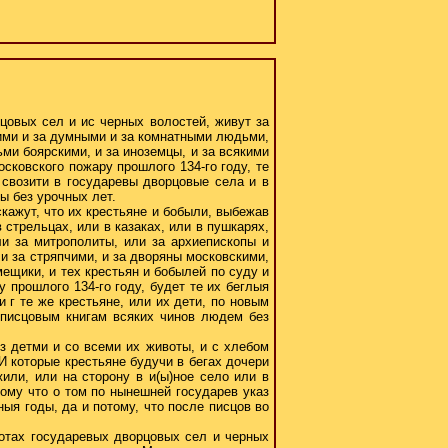
цовых сел и ис черных волостей, живут за
чими и за думными и за комнатными людьми,
ьми боярскими, и за иноземцы, и за всякими
сковского пожару прошлого 134-го году, те
 свозити в государевы дворцовые села и в
ы без урочных лет.
скажут, что их крестьяне и бобыли, выбежав
 стрельцах, или в казаках, или в пушкарях,
ли за митрополиты, или за архиепископы и
 и за стряпчими, и за дворяны московскими,
мещики, и тех крестьян и бобылей по суду и
 прошлого 134-го году, будет те их беглыя
и г те же крестьяне, или их дети, по новым
о писцовым книгам всяких чинов людем без
 з детми и со всеми их животы, и с хлебом
И которые крестьяне будучи в бегах дочери
или, или на сторону в и(ы)ное село или в
тому что о том по нынешней государев указ
ыя годы, да и потому, что после писцов во
вотах государевых дворцовых сел и черных