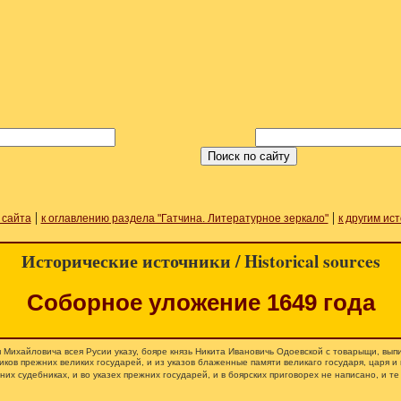
|
|
 сайта
к оглавлению раздела "Гатчина. Литературное зеркало"
к другим ис
Исторические источники / Historical sources
Соборное уложение 1649 года
ея Михайловича всея Русии указу, бояре князь Никита Ивановичь Одоевской с товарыщи, вып
ников прежних великих государей, и из указов блаженные памяти великаго государя, царя и
них судебниках, и во указех прежних государей, и в боярских приговорех не написано, и те