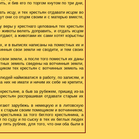
ть, и бив его по торгом кнутом по три дни,
ать исцу, и тех крестьян отдавати исцом во
вут они со отцом своим и с матерью вместе,
 у веры у крестнаго целованья тех крестьян
е животы велеть доправить, и отдать исцом
 отдают, а животами их сами хотят корыстны
х, и в выписях написаны на поместных их и
инныя свои земли не сводити, и тем своих
свои земли, а после того поместья их даны
стных земель сведены на вотчинныя земли,
щиком тех крестьян с вотчинных земель на
 людей наймоватися в работу, по записям, и
а них не имати и ничим их себе не крепити,
крестьяне, а быв за рубежем, пришед из-за
 крестьян роспрашивая отдавати старым их
егают зарубежь в немецкую и в литовскую
а к старым своим помещиком и вотчинником,
рестьянка за того беглого крестьянина, а
им по суду и по сыску в тех их беглых людех
 пять рублев, для того, что они оба были в