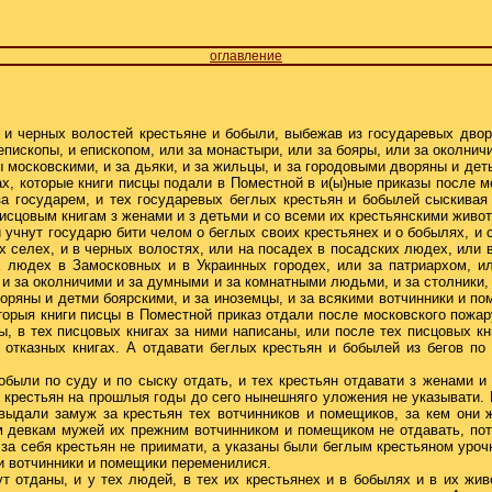
оглавление
 и черных волостей крестьяне и бобыли, выбежав из государевых двор
иепископы, и епископом, или за монастыри, или за бояры, или за околни
ы московскими, и за дьяки, и за жильцы, и за городовыми дворяны и дет
ах, которые книги писцы подали в Поместной в и(ы)ные приказы после мо
за государем, и тех государевых беглых крестьян и бобылей сыскивая
исцовым книгам з женами и з детьми и со всеми их крестьянскими живот
 учнут государю бити челом о беглых своих крестьянех и о бобылях, и 
х селех, и в черных волостях, или на посадех в посадских людех, или в
 людех в Замосковных и в Украинных городех, или за патриархом, и
 и за околничими и за думными и за комнатными людьми, и за столники,
воряны и детми боярскими, и за иноземцы, и за всякими вотчинники и по
торыя книги писцы в Поместной приказ отдали после московского пожару
ы, в тех писцовых книгах за ними написаны, или после тех писцовых кн
отказных книгах. А отдавати беглых крестьян и бобылей из бегов п
обыли по суду и по сыску отдать, и тех крестьян отдавати з женами и
 крестьян на прошлыя годы до сего нынешняго уложения не указывати. 
выдали замуж за крестьян тех вотчинников и помещиков, за кем они ж
ем девкам мужей их прежним вотчинником и помещиком не отдавать, по
 за себя крестьян не приимати, а указаны были беглым крестьяном урочн
и вотчинники и помещики переменилися.
ут отданы, и у тех людей, в тех их крестьянех и в бобылях и в их жи