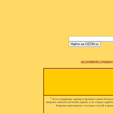
на головную страницу
“
И по государеву, цареву и великого князя Алекс
градских законов греческих царей, и из старых судеб
боярских приговоров, и которых статей в преж