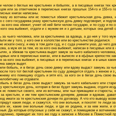
ти челом о беглых же крестьянех и бобылях, а в писцовых книгах тех кр
сцом или за ответчиком в переписных книгах прошлых 154-го и 155-го го
писных книгах написаны.
 указу из вотчины или ис поместья збежит крестьянъская дочь девка, 
го с сего государева указу крестьянскую дочь девку подговорит, и подг
з за кого она збежит, учнет об ней бити челом государю, и по суду и по
а кого она выбежит, отдати и с мужем ея и з детьми, которых она детей
 за чьего человека, или за крестьянина за вдовца, а до нея у того му
ыти им у того, у кого они в холопстве или во крестьянстве родилися.
ю искати сносу, и ему в том дати суд, и с суда учинити указ, до чего до
дова, а муж ея за тем, из за кого она выбежит, написан в писцовых или в
ылях, а збежав та крестьянка выдет замуж за чьего кабалного человека,
цовых или в переписных книгах, или в выписях и в и(ы)ных крепостях на
з за кого она выбежит, в писцовых и в переписных книгах и в ыных каки
нина замуж выдет.
 или бобыль, и в бегах дочь свою девку или вдову выдаст замужь за чь
после того тот беглой крестьянин по суду доведется отдать з женою и з 
нему его помещику отдать и зятя его, за кого он в бегах дочь свою выд
челобитчику не отдавати.
бобыль в бегах дочь свою выдаст замужь за чьего кабальнаго или старин
у крестьянскую дочь, которая в бегах будет замужь выдана, отдати исц
к ис поместья своего, или из вотчины, или чьи прикащики и старосты, 
 за крестьян, и им тем крестьянским дочерям, девкам и вдовам, дават
од имати за те крестьянския дочери по договору. А что кто выводу возме
 придут какия люди, и скажутся, что они вольныя, и похотят те люди з
ати их, какие они вольные люди, и где их родина, и за кем жили, и 
скныя. Да которые отпускных у себя не скажут, и помещиком и вотчинни
длинно, приводит их того же году к записке к Москве в Поместной пр