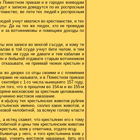
 в Поместном приказе и в городех воеводам
едут к записке доведутся по их роспросным
стианство, ве лети тех людей к роспросным
людей учнут иматися во крестианстве, и тех
оты. Да на тех же людех, кто не проведав
и и за вотчинниковы и помещики доходы по
лы или записи во многой съсуде, и кому те
алам в той ссуде учнут бити челом, и тем
постям им суда не давати и тем кабалам и
тьян и бобылей отдавати старым вотчинником
 отказывати, не приимай чюжих крестьян и
гах во дворех со отцы своими и с племянем
ворами не называти, и в Поместном приказе
 сентября с 1-го числа нынешняго 157 году,
ля того, что в прошлом во 154-м и во 155-м
воряне московские за крестным целованием,
 учинено жестокое наказание.
 в и(ы)ску тех крестьянских животов рублев
стьянских имянно, сколко каких животов, и
исковой челобитной, за всякую голову класти
, а истец скажет, что крестьянин его к тому
челобитной и цены тем крестьянским животам
крестьян, взяв у ответчика, отдати исцу.
бъявитца у него, и того крестьянина взяв у
вде, учинить жестокое наказанье, бить его