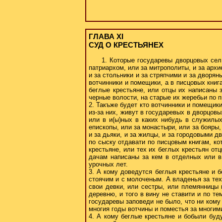
ГЛАВА XI
СУД О КРЕСТЬЯНEX
1. Которые государевы дворцовых сел
патриархом, или за митрополиты, и за арх
и за стольники и за стряпчими и за дворян
вотчинники и помещики, а в писцовых книг
беглые крестьяне, или отцы их написаны 
черные волости, на старые их жеребьи по п
2. Такъже будет кто вотчинники и помещики
из-за них, живут в государевых в дворцовы
или в и(ы)ных в каких нибудь в служилых
епископы, или за монастыри, или за бояры,
и за дьяки, и за жилцы, и за городовыми д
по сыску отдавати по писцовым книгам, ко
крестьяне, или тех их беглых крестьян отц
дачам написаны за кем в отделных или в 
урочных лет.
3. А кому доведутся беглыя крестьяне и б
стоячим и с молоченым. А владенья за тех
свои девки, или сестры, или племянницы 
деревню, и того в вину не ставити и по т
государевы заповеди не было, что ни кому
многия годы вотчины и поместья за многим
4. А кому беглые крестьяне и бобыли буд