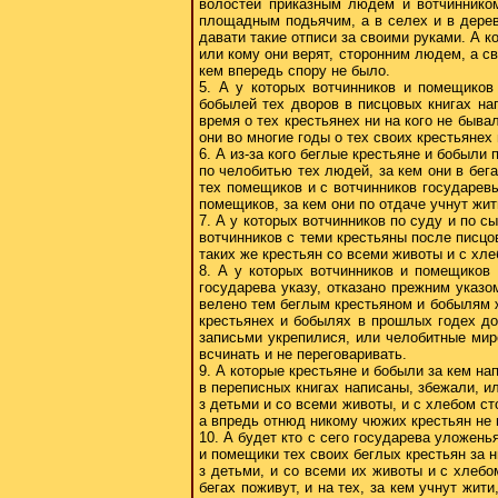
волостей приказным людем и вотчинником
площадным подьячим, а в селех и в дерев
давати такие отписи за своими руками. А 
или кому они верят, сторонним людем, а св
кем впередь спору не было.
5. А у которых вотчинников и помещиков
бобылей тех дворов в писцовых книгах нап
время о тех крестьянех ни на кого не быва
они во многие годы о тех своих крестьянех
6. А из-за кого беглые крестьяне и бобыли 
по челобитью тех людей, за кем они в бега
тех помещиков и с вотчинников государевы
помещиков, за кем они по отдаче учнут жит
7. А у которых вотчинников по суду и по с
вотчинников с теми крестьяны после писцов
таких же крестьян со всеми животы и с хле
8. А у которых вотчинников и помещиков 
государева указу, отказано прежним указ
велено тем беглым крестьяном и бобылям ж
крестьянех и бобылях в прошлых годех до
записьми укрепилися, или челобитные миро
всчинать и не переговаривать.
9. А которые крестьяне и бобыли за кем нап
в переписных книгах написаны, збежали, ил
з детьми и со всеми животы, и с хлебом ст
а впредь отнюд никому чюжих крестьян не 
10. А будет кто с сего государева уложень
и помещики тех своих беглых крестьян за н
з детьми, и со всеми их животы и с хлебо
бегах поживут, и на тех, за кем учнут жит