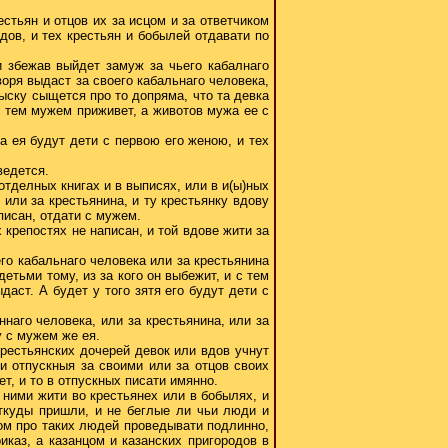
естьян и отцов их за исцом и за ответчиком
дов, и тех крестьян и бобылей отдавати по
и збежав выйдет замуж за чьего кабалнаго
оворя выдаст за своего кабальнаго человека,
 сыску сыщется про то допряма, что та девка
 с тем мужем приживет, а животов мужа ее с
жа ея будут дети с первою его женою, и тех
ведется.
 отделных книгах и в выписях, или в и(ы)ных
 или за крестьянина, и ту крестьянку вдову
писан, отдати с мужем.
х крепостях не написан, и той вдове жити за
его кабальнаго человека или за крестьянина
детьми тому, из за кого он выбежит, и с тем
аст. А будет у того зятя его будут дети с
наго человека, или за крестьянина, или за
у с мужем же ея.
крестьянских дочерей девок или вдов учнут
и отпускныя за своими или за отцов своих
т, и то в отпускных писати имянно.
а ними жити во крестьянех или в бобылях, и
откуды пришли, и не беглые ли чьи люди и
ком про таких людей проведывати подлинно,
иказ, а казанцом и казанских пригородов в