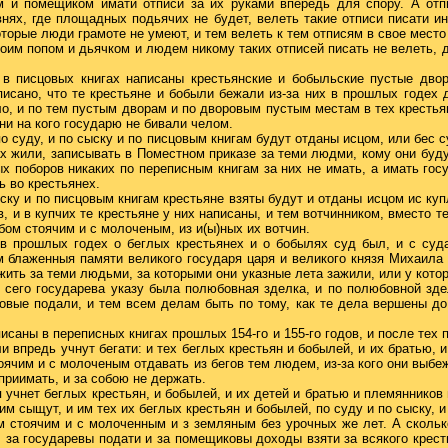
 и помещиком имати отписи за их руками впередь для спору. А отп
нях, где площадных подьячих не будет, велеть такие отписи писати и
которые люди грамоте не умеют, и тем велеть к тем отписям в свое мест
оим попом и дьячком и людем никому таких отписей писать не велеть, для
 в писцовых книгах написаны крестьянские и бобыльские пустые двор
исано, что те крестьяне и бобыли бежали из-за них в прошлых годех д
ло, и по тем пустым дворам и по дворовым пустым местам в тех крестья
 ни на кого государю не бивали челом.
по суду, и по сыску и по писцовым книгам будут отданы исцом, или бес 
х жили, записывать в Поместном приказе за теми людми, кому они будут
х поборов никаких по переписным книгам за них не имать, а имать гос
ь во крестьянех.
ыску и по писцовым книгам крестьяне взяты будут и отданы исцом ис куп
, и в купчих те крестьяне у них написаны, и тем вотчинником, вместо т
бом стоячим и с молоченым, из и(ы)ных их вотчин.
в прошлых годех о беглых крестьянех и о бобылях суд был, и с суда
ом блаженныя памяти великого государя царя и великого князя Михаила
ить за теми людьми, за которыми они указные лета зажили, или у кото
 сего государева указу была полюбовная зделка, и по полюбовной здел
вые подали, и тем всем делам быть по тому, как те дела вершены до 
исаны в переписных книгах прошлых 154-го и 155-го годов, и после тех 
и впредь учнут бегати: и тех беглых крестьян и бобылей, и их братью, и
оячим и с молоченым отдавать из бегов тем людем, из-за кого они выбе
приимать, и за собою не держать.
я учнет беглых крестьян, и бобылей, и их детей и братью и племянников
им сыщут, и им тех их беглых крестьян и бобылей, по суду и по сыску, 
м стоячим и с молоченным и з земляным без урочных же лет. А скольк
и, за государевы подати и за помещиковы доходы взяти за всякого крест