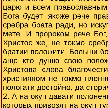
царю и всем православным 
Бога будет, якоже рече пр
сребра брата ради, но иску
мете. И пророком рече Бог
Христос же, не токмо среб
братии положити. Больши бо
аще кто душю свою полож
Христова слова благочес
християном не токмо пленн
пологати достойно, да стори
2. А на окуп давати полонен
которых привозят на окуп ту