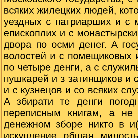
всяких жилецких людей, кото
уездных с патриарших и с 
епископлих и с монастырски
двора по осми денег. А го
волостей и с помещиковых и
по четыре денги, а с служил
пушкарей и з затинщиков и 
и с кузнецов и со всяких сл
А збирати те денги погод
переписным книгам, а не
денежном зборе никто в и
искупление общая милосты