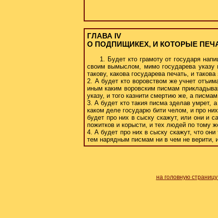
ГЛАВА IV
О ПОДПИЩИКЕХ, И КОТОРЫЕ ПЕ
1. Будет кто грамоту от государя нап
своим вымыслом, мимо государева указу и
такову, какова государева печать, и такова
2. А будет кто воровством же учнет отъим
иным каким воровским писмам прикладыват
указу, и того казнити смертию же, а писмам
3. А будет кто такия писма зделав умрет, 
каком деле государю бити челом, и про них
будет про них в сыску скажут, или они и с
пожитков и корысти, и тех людей по тому ж
4. А будет про них в сыску скажут, что они
тем нарядным писмам ни в чем не верити, и 
на головную страницу