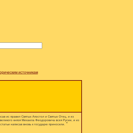
торическим источникам
исав ис правил Святых Апостол и Святых Отец, и из
 великого князя Михаила Феодоровича всея Русии, и из
”
 статьи написав вновь к государю приносили.