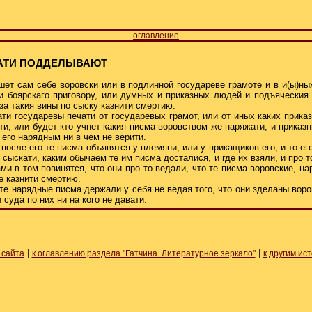
оглавление
ЧАТИ ПОДДЕЛЫВАЮТ
ишет сам себе воровски или в подлинной государеве грамоте и в и(ы)ны
 боярскаго приговору, или думных и приказных людей и подъяческия 
 за такия вины по сыску казнити смертию.
ати государевы печати от государевых грамот, или от иных каких приказ
и, или будет кто учнет какия писма воровством же наряжати, и приказ
 его нарядным ни в чем не верити.
а после его те писма объявятся у племяни, или у прикащиков его, и то е
 сыскати, каким обычаем те им писма досталися, и где их взяли, и про т
ами в том повинятся, что они про то ведали, что те писма воровские, н
е казнити смертию.
 те нарядные писма держали у себя не ведая того, что они зделаны воро
суда по них ни на кого не давати.
|
|
 сайта
к оглавлению раздела "Гатчина. Литературное зеркало"
к другим ис