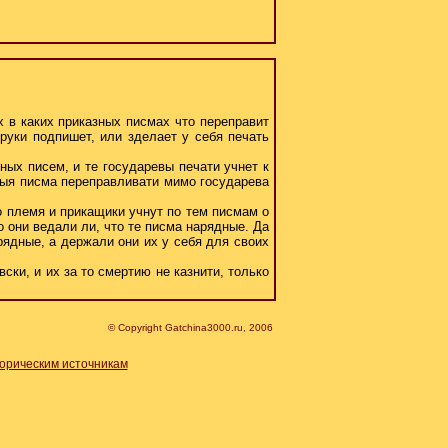
х в каких приказных писмах что переправит
руки подпишет, или зделает у себя печать
ных писем, и те государевы печати учнет к
ныя писма переправливати мимо государева
го племя и прикащики учнут по тем писмам о
о они ведали ли, что те писма нарядные. Да
арядные, а держали они их у себя для своих
вски, и их за то смертию не казнити, только
© Copyright Gatchina3000.ru, 2006
торическим источникам