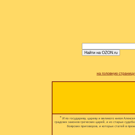
на головную страницу
“
И по государеву, цареву и великого князя Алекс
градских законов греческих царей, и из старых судеб
боярских приговоров, и которых статей в преж