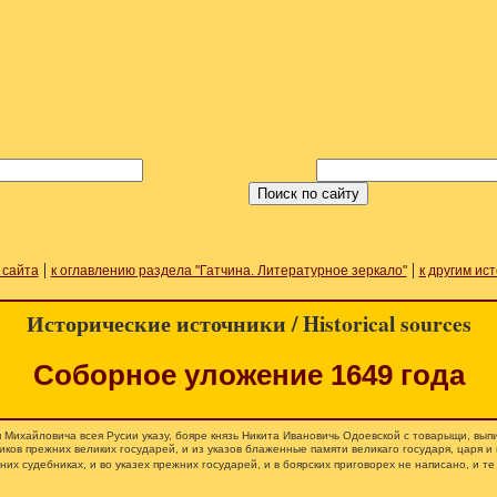
|
|
 сайта
к оглавлению раздела "Гатчина. Литературное зеркало"
к другим ис
Исторические источники / Historical sources
Соборное уложение 1649 года
ея Михайловича всея Русии указу, бояре князь Никита Ивановичь Одоевской с товарыщи, вып
ников прежних великих государей, и из указов блаженные памяти великаго государя, царя и
них судебниках, и во указех прежних государей, и в боярских приговорех не написано, и те