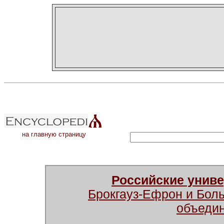
на главную страницу
Российские унив
Брокгауз-Ефрон и Бол
объеди