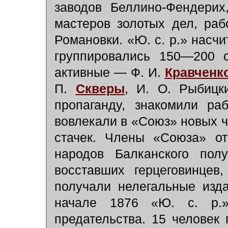
заводов Беллино-Фендерих
мастеров золотых дел, раб
Романовки. «Ю. с. р.» насчи
группировались 150—200 с
активные — Ф. И.
Кравченк
П.
Скверы
, И. О. Рыбицк
пропаганду, знакомили ра
вовлекали в «Союз» новых ч
стачек. Члены «Союза» от
народов Балканского пол
восставших герцеговинцев
получали нелегальные изд
начале 1876 «Ю. с. р.»
предательства. 15 человек