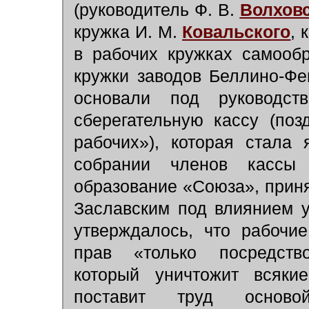
(руководитель Ф. В.
Волхов
кружка И. М.
Ковальского
, 
в рабочих кружках самооб
кружки заводов Беллино-Фе
основали под руковод
сберегательную кассу (по
рабочих»), которая стала
собрании членов кассы
образование «Союза», приня
Заславским под влиянием у
утверждалось, что рабочи
прав «только посредство
который уничтожит всяки
поставит труд осново