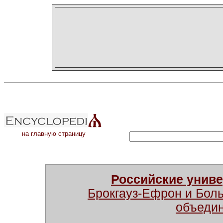
на главную страницу
Российские унив
Брокгауз-Ефрон и Бол
объеди