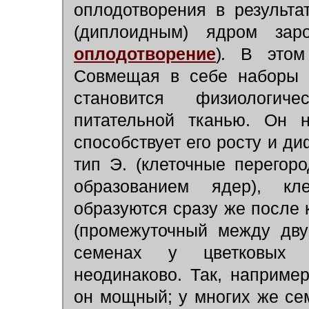
оплодотворения в результ
(диплоидным) ядром за
оплодотворение
)
.
В этом 
Совмещая в себе наборы х
становится физиологиче
питательной тканью. Он 
способствует его росту и 
тип Э. (клеточные перегор
образованием ядер), кле
образуются сразу же после 
(промежуточный между дву
семенах у цветковых 
неодинаково. Так, например
он мощный; у многих же се