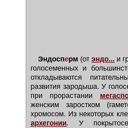
Эндосп
е
рм
(от
эндо...
и г
голосеменных и большинст
откладываются питатель
развития зародыша. У голос
при прорастании
мегасп
женским заростком (гаме
хромосом. Из некоторых кле
архегонии
.
У покрытосем