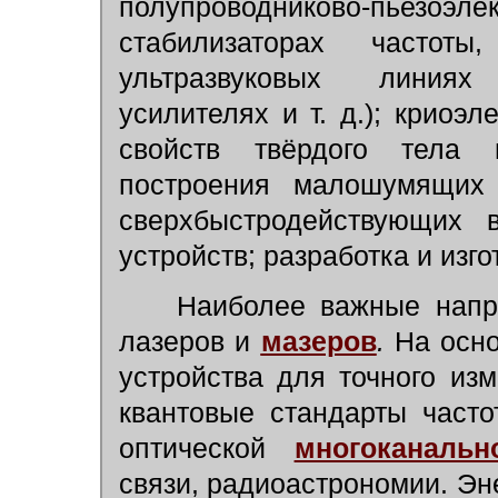
полупроводниково-пьезоэле
стабилизаторах частоты,
ультразвуковых линиях
усилителях и т. д.); криоэ
свойств твёрдого тела
построения малошумящих 
сверхбыстродействующих 
устройств; разработка и изг
Наиболее важные напра
лазеров и
мазеров
.
На осно
устройства для точного из
квантовые стандарты часто
оптической
многоканальн
связи, радиоастрономии. Эн