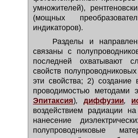
умножителей), рентгеновск
(мощных преобразовате
индикаторов).
Разделы и направлени
связаны с полупроводнико
последней охватывают с
свойств полупроводниковых
эти свойства; 2) создание
проводимостью методами э
Эпитаксия
)
,
диффузии
,
и
воздействием радиации на
нанесение диэлектричес
полупроводниковые мате