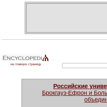
на главную страницу
Российские унив
Брокгауз-Ефрон и Бол
объеди