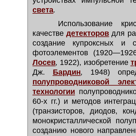
устройствах импульсной т
света
.
Использование кри
качестве
детекторов
для ра
создание купроксных и 
фотоэлементов (1920—1926
Лосев
,
1922), изобретение
т
Дж.
Бардин
,
1948) опре
полупроводниковой элек
технологии
полупроводнико
60-х гг.) и методов интегр
(транзисторов, диодов, ко
монокристаллической полу
созданию нового направле