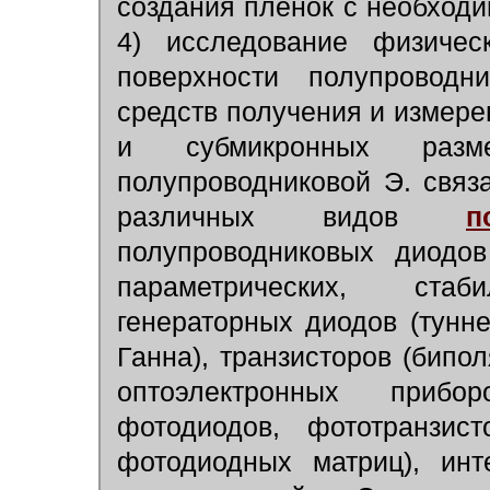
создания плёнок с необход
4) исследование физичес
поверхности полупроводн
средств получения и измер
и субмикронных разме
полупроводниковой Э. связ
различных видов
п
полупроводниковых диодов
параметрических, ста
генераторных диодов (тунн
Ганна), транзисторов (бипо
оптоэлектронных прибо
фотодиодов, фототранзист
фотодиодных матриц), инт