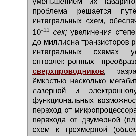
уменьшением их габарито
проблема решается путё
интегральных схем, обесп
-11
10
сек;
увеличения степе
до миллиона транзисторов
интегральных схемах у
оптоэлектронных преобра
сверхпроводников
;
разраб
ёмкостью несколько мегаби
лазерной и электроннол
функциональных возможнос
переход от микропроцессор
перехода от двумерной (пл
схем к трёхмерной (объём