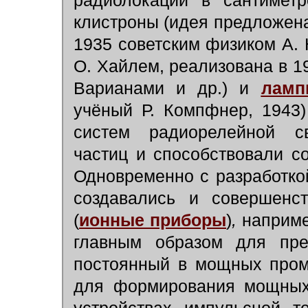
радиолокации в сантиметр
клистроны (идея предложена
1935 советским физиком А.
О. Хайлем, реализована в 1
Варианами и др.) и
ламп
учёный Р. Компфнер, 1943
систем радиорелейной св
частиц и способствовали с
Одновременно с разработко
создавались и совершенст
(
ионные приборы
)
,
наприм
главным образом для пре
постоянный в мощных про
для формирования мощных 