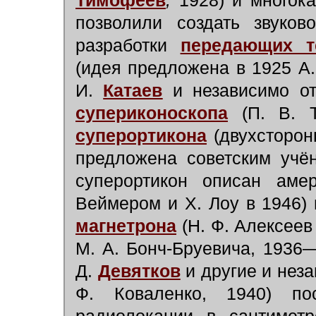
Тимофеев
,
1928) и многока
позволили создать звуков
разработки
передающих т
(идея предложена в 1925 А
И.
Катаев
и независимо от
супериконоскопа
(П. В.
суперортикона
(двухсторон
предложена советским учё
суперортикон описан аме
Веймером и Х. Лоу в 1946) 
магнетрона
(Н. Ф. Алексеев
М. А. Бонч-Бруевича, 1936
Д.
Девятков
и другие и неза
Ф. Коваленко, 1940) по