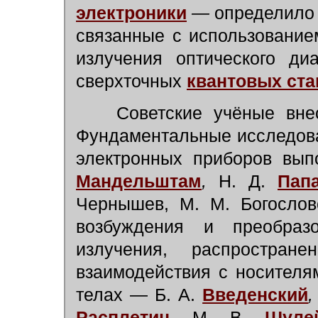
электроники
—
определило 
связанные с использование
излучения оптического ди
сверхточных
квантовых ста
Советские учёные вне
Фундаментальные исследова
электронных приборов вып
Мандельштам
,
Н. Д.
Пап
Чернышев, М. М. Богослов
возбуждения и преобразо
излучения, распростра
взаимодействия с носителям
телах — Б. А.
Введенский
,
Расплетин
,
М. В.
Шуле