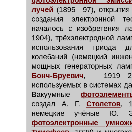
фотоэлектронной эмисс
лучей
(1895—97), открытия
создания электронной те
началось с изобретения л
1904), трёхэлектродной л
использования триода дл
колебаний (немецкий инжен
мощных генераторных лам
Бонч-Бруевич
,
1919—25)
используемых в системах д
Вакуумные
фотоэлемент
создал А. Г.
Столетов
,
1
немецкие учёные Ю. Э
фотоэлектронные умнож