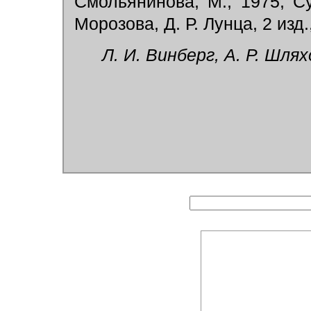
Смольянинова, М., 1975; Су
Морозова, Д. Р. Лунца, 2 изд.
Л. И. Винберг, А. Р. Шлях