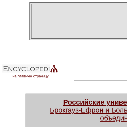
на главную страницу
Российские унив
Брокгауз-Ефрон и Бол
объеди