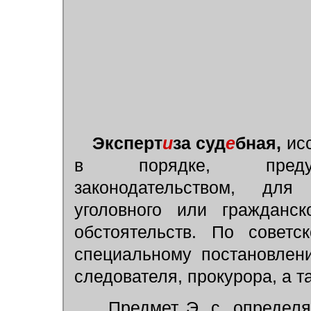
Эксперт
и
за суд
е
бная,
исс
в порядке, предусм
законодательством, дл
уголовного или гражданс
обстоятельств. По советс
специальному постановлен
следователя, прокурора, а т
Предмет Э. с. определя