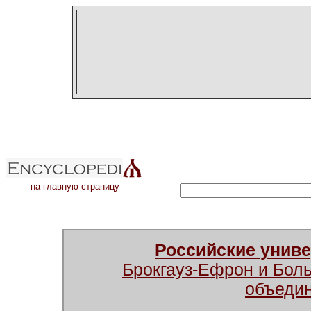
на главную страницу
Российские унив
Брокгауз-Ефрон и Бол
объеди