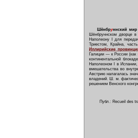
Шёнбр
у
ннский мир 
Шёнбруннском дворце в
Наполеону I для передач
Триестом, Крайна, част
Иллирийские провинци
Галиции — к России (как
континентальной блокаде
Наполеоном I в Испании,
вмешательства во внутре
Австрию налагалась знач
владений. Ш. м. фактиче
решением Венского конгр
Публ.: Recueil des tra