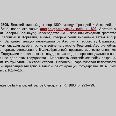
1809,
Венский мирный договор 1809, между Францией и Австрией, п
 Вене, после окончания
австро-французской войны 1809
.
Австрия в
и Баварии Зальцбург, непосредственно к Франции отходили графство
ь Каринтии и Хорватии, Фиуме, которые были включены затем в об
и
.
Западная Галиция переходила от Австрии к герцогству Варшавско
 компенсация за её участие в войне на стороне Франции). Австрия обяз
, порвать отношения с Великобританией, признать все изменения, к
 Португалии и итальянских государствах (в договоре специально огова
нние дела этих государств). Численность австрийских войск сокраща
ит. контрибуция. Со своей стороны Наполеон I гарантировал целостност
ски превращал Австрию в зависимое от Франции государство. Ш. м. бы
есса 1814—15.
it
é
s de la France,
é
d
.
par de Clercq, v. 2, P., 1880, p. 293—99.