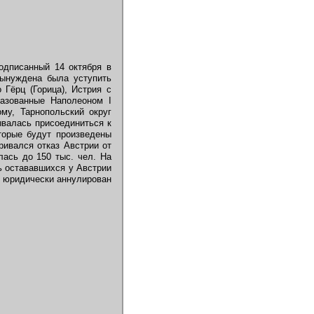
одписанный 14 октября в
ынуждена была уступить
 Гёрц (Горица), Истрия с
разованные Наполеоном I
му, Тарнопольский округ
ывалась присоединиться к
оторые будут произведены
ривался отказ Австрии от
лась до 150 тыс. чел. На
ь остававшихся у Австрии
л юридически аннулирован