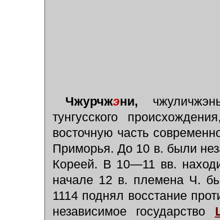
Чжурчж
э
ни,
чжуличжэнь
тунгусского происхождени
восточную часть современно
Приморья. До 10 в. были не
Кореей. В 10—11 вв. наход
начале 12 в. племена Ч. 
1114 поднял восстание проти
независимое государство