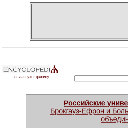
на главную страницу
Российские унив
Брокгауз-Ефрон и Бол
объеди