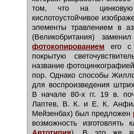
том, что на цинковую
кислотоустойчивое изображ
элементы травлением в аз
(Великобритания) замени
фотокопированием
его с 
покрытую светочувствит
название фотоцинкографией,
пор. Однако способы Жилл
для воспроизведения штри
В начале 80-х гг. 19 в. п
Лаптев, В. К. и Е. К. Анфи
Мейзенбах) был предложен
возможность изготовлять 
Автотипия
). В это же в