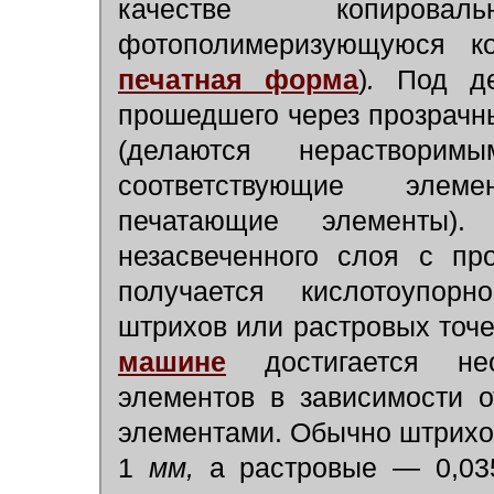
качестве копирова
фотополимеризующуюся к
печатная форма
)
.
Под де
прошедшего через прозрачны
(делаются нераствори
соответствующие элем
печатающие элементы).
незасвеченного слоя с пр
получается кислотоупор
штрихов или растровых точ
машине
достигается н
элементов в зависимости 
элементами. Обычно штрихо
1
мм,
а растровые — 0,0