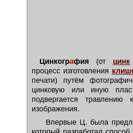
Цинкогр
а
фия
(от
цинк
процесс изготовления
клиш
печати) путём фотографич
цинковую или иную пласт
подвергается травлению 
изображения.
Впервые Ц. была предло
который разработал способ 