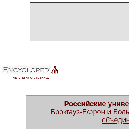
на главную страницу
Российские унив
Брокгауз-Ефрон и Бол
объеди