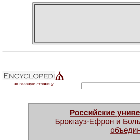
на главную страницу
Российские унив
Брокгауз-Ефрон и Бол
объеди