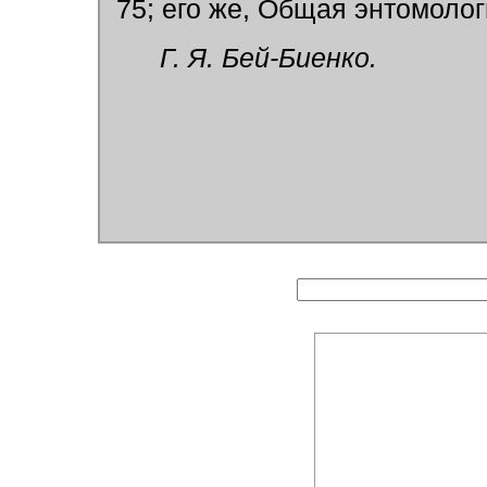
75; его же, Общая энтомологи
Г. Я. Бей-Биенко.