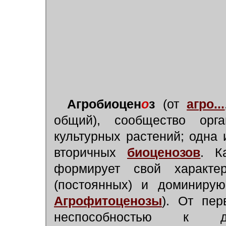
Агробиоцен
о
з
(от
агро...
общий), сообщество орг
культурных растений; одна
вторичных
биоценозов
. К
формирует свой характе
(постоянных) и доминирую
Агрофитоценозы
). От пер
неспособностью к дли