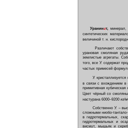
Уранин
и
т,
минерал, 
синтетических материал
величиной т. н. кислород
Различают собстве
урановая смоляная руда
землистые агрегаты. Со
того, все У. содержат пр
частых примесей формула
У. кристаллизуется 
в связи с вхождением в
примитивная кубическая 
Цвет чёрный со смоляным
настурана 6000–9200
кг/м
Собственно У. – выс
сложными ниобо-тантало-т
в гидротермальных, ска
гидротермальных и оса
висмут, мышьяк и сереб