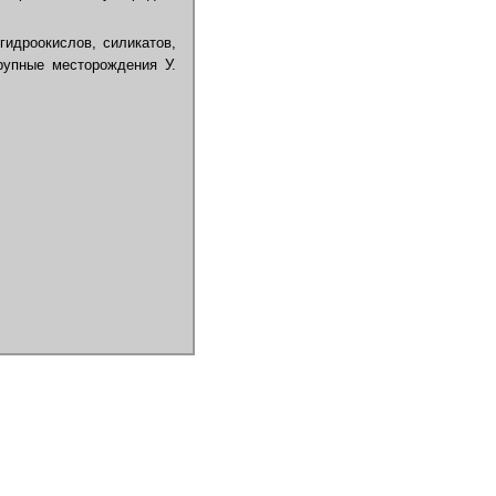
идроокислов, силикатов,
упные месторождения У.