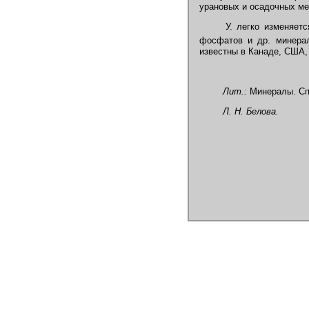
урановых и осадочных м
У. легко изменяется
фосфатов и др. минера
известны в Канаде, США,
Лит.:
Минералы. Спра
Л. Н. Белова.