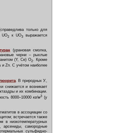
справедлива только для
е UO
к UO
выражается
2
3
туран
(урановая смолка,
урановые черни – рыхлые
анитом (Y, Ce) O
. Кроме
2
a и Zn. С учётом наиболее
люорита
.
В природных У.,
ки снижается и возникает
ктаэдры и их комбинации.
3
тность 8000–10000
кг/м
(у
гматитов в ассоциации со
ацитом; встречается также
ом в низкотемпературных
, арсениды, самородные
ротермальных сульфидно-