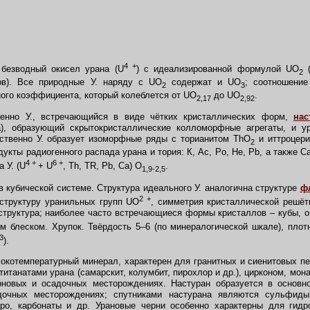
4 +
безводный окисел урана (U
) с идеализированной формулой UO
(
2
ов). Все природные У. наряду с UO
содержат и UO
; соотношени
2
3
ного коэффициента, который колеблется от UO
до UO
.
2,17
2,92
нно У., встречающийся в виде чётких кристаллических форм,
нас
), образующий скрытокристаллические колломорфные агрегаты, и 
бственно У. образует изоморфные ряды с торианитом ThO
и иттроцери
2
одукты радиогенного распада урана и тория: К, Ac, Po, Не, Pb, а также C
4 +
6 +
 У. (U
+ U
, Th, TR, Pb, Ca) O
.
1,9-2,5
в кубической системе. Структура идеального У. аналогична структуре
ф
2 +
 структуру уранильных групп UO
, симметрия кристаллической решёт
структура; наиболее часто встречающиеся формы кристаллов – кубы, о
 блеском. Хрупок. Твёрдость 5–6 (по минералогической шкале), пло
3
).
окотемпературный минерал, характерен для гранитных и сиенитовых пе
итанатами урана (самарскит, колумбит, пирохлор и др.), цирконом, мон
рновых и осадочных месторождениях. Настуран образуется в основн
дочных месторождениях; спутниками настурана являются сульфиды
ро, карбонаты и др. Урановые черни особенно характерны для гид