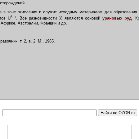
есторождений.
 в зоне окисления и служит исходным материалом для образования г
6 +
лов U
. Все разновидности У. являются основой
урановых руд
.
Кр
 Африке, Австралии, Франции и др.
вочник, т. 2, в. 2, М., 1965.