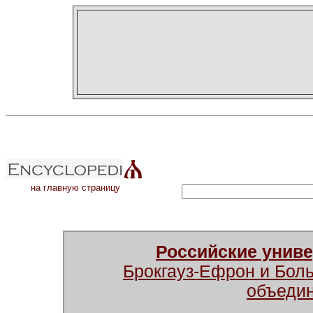
на главную страницу
Российские унив
Брокгауз-Ефрон и Бол
объеди