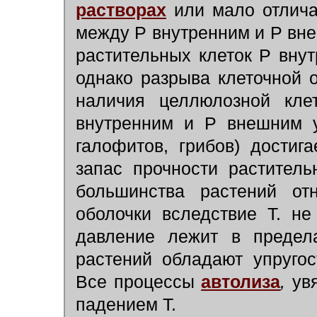
растворах
или мало отлича
между Р внутренним и Р в
растительных клеток Р вну
однако разрыва клеточной о
наличия целлюлозной кле
внутренним и Р внешним у
галофитов, грибов) дости
запас прочности растител
большинства растений отн
оболочки вследствие Т. н
давление лежит в пред
растений обладают упругос
Все процессы
автолиза
,
ув
падением Т.