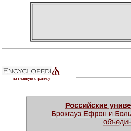
на главную страницу
Российские унив
Брокгауз-Ефрон и Бол
объеди