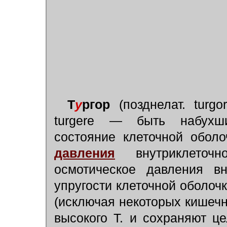
Т
у
ргор
(позднелат. turgo
turgere — быть набухши
состояние клеточной обол
давления
внутриклеточн
осмотическое давления в
упругости клеточной оболоч
(исключая некоторых кишеч
высокого Т. и сохраняют ц