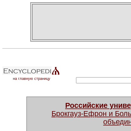
на главную страницу
Российские унив
Брокгауз-Ефрон и Бол
объеди