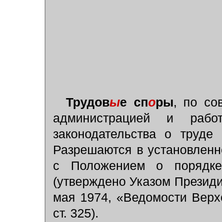
Трудов
ы
е сп
о
ры
, по со
администрацией и рабо
законодательства о труде
Разрешаются в установленн
с Положением о порядке
(утверждено Указом Презид
мая 1974, «Ведомости Верх
ст. 325).