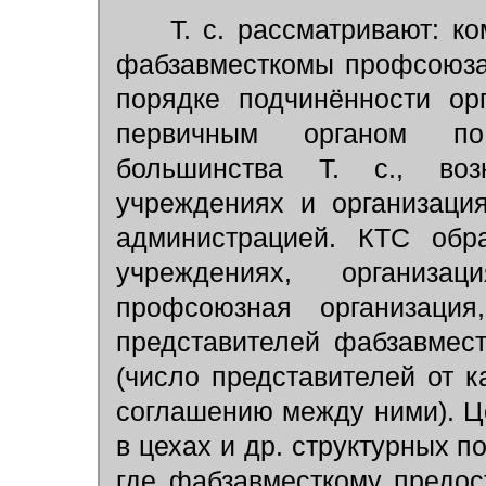
Т. с. рассматривают: ко
фабзавместкомы профсоюза
порядке подчинённости ор
первичным органом по
большинства Т. с., во
учреждениях и организаци
администрацией. КТС обра
учреждениях, организа
профсоюзная организация
представителей фабзавмес
(число представителей от 
соглашению между ними). Ц
в цехах и др. структурных п
где фабзавместкому предос