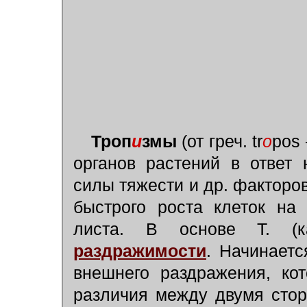
Троп
и
змы
(от греч. tr
о
pos
органов растений в ответ 
силы тяжести и др. факторо
быстрого роста клеток на
листа. В основе Т. 
раздражимости
.
Начинаетс
внешнего раздражения, ко
различия между двумя стор