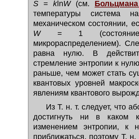
S
=
k
ln
W
(см.
Больцмана
температуры система на
механическом состоянии, е
W
= 1 (состояние р
микрораспределением). Сл
равна нулю. В действит
стремление энтропии к нулю
раньше, чем может стать с
квантовых уровней макрос
явлениям квантового вырож
Из Т. н. т. следует, что 
достигнуть ни в каком к
изменением энтропии, к 
приближаться, поэтому Т. н.