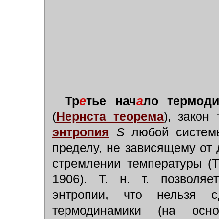
Тр
е
тье нач
а
ло термоди
(
Нернста теорема
), закон
энтропия
S
любой системы
пределу, не зависящему от 
стремлении температуры (
1906). Т. н. т. позволяе
энтропии, что нельзя с
термодинамики (на осн