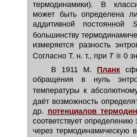
термодинамики). В класс
может быть определена ли
аддитивной постоянной
большинству термодинамичес
измеряется разность энтро
Согласно Т. н. т., при
Т
®
0 з
В 1911 М.
Планк
сфо
обращения в нуль энтр
температуры к абсолютном
даёт возможность определя
др.
потенциалов термоди
соответствует определению
через термодинамическую в