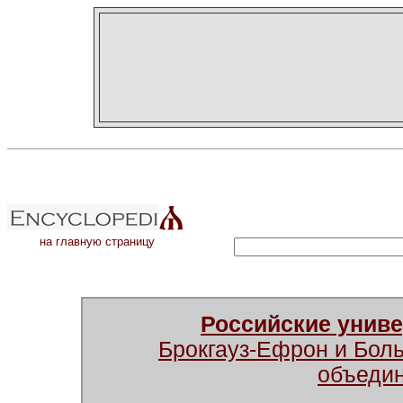
на главную страницу
Российские унив
Брокгауз-Ефрон и Бол
объеди