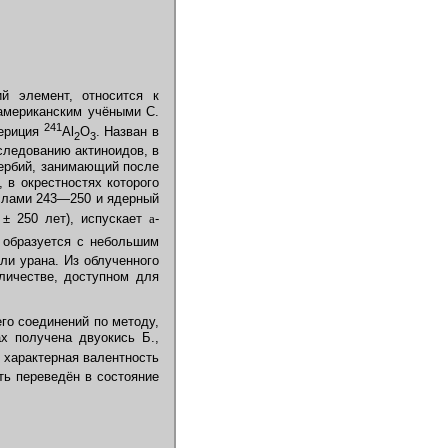
ий элемент, относится к
американским учёными С.
241
мериция
Al
O
. Назван в
2
3
следованию актиноидов, в
тербий, занимающий после
, в окрестностях которого
слами 243—250 и ядерный
± 250 лет), испускает
a
-
 образуется с небольшим
ли урана. Из облученного
личестве, доступном для
го соединений по методу,
х получена двуокись Б.,
 характерная валентность
ть переведён в состояние