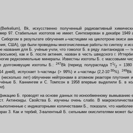
Berkelium), Bk, искусственно полученный радиоактивный химическ
ер 97. Стабильных изотопов не имеет. Синтезирован в декабре 1949 
Г. Сиборгом в результате облучения
a
-частицами на циклотроне окиси а
рния, США), где были проведены многочисленные работы по синтезу и ис
ре названия для Б. учёные учли, что гомолог Б. в ряду лантаноидов — 
восьмое), как и Б. после актиния, назван в честь шведского г. Иттерби
ногие редкоземельные минералы. Известны изотопы Б. с массовыми чи
247
1
е долгоживущие изотопы Б.:
Bk (период полураспада T
/
= 1380 
2
-30
249
4 дней), испускает
b
-частицы (> 99%) и
a
-частицы (2,2-10
%).
Bk
(несколько лет) облучении нейтронами в атомном реакторе плутония и
учёные Б. Каннингем и С. Томпсон в 1958 впервые выделили Б. в ко
кг
)
.
икацию Б. проводят на основе данных по ионообменному вымыванию е
ст. Актиноиды. Свойства Б. изучены очень слабо. В макроколичества
выполненные с индикаторными количествами Б., показали, что наиболее
орах 3. Как и тербий, 3-валентный Б. сильными окислителями может бы