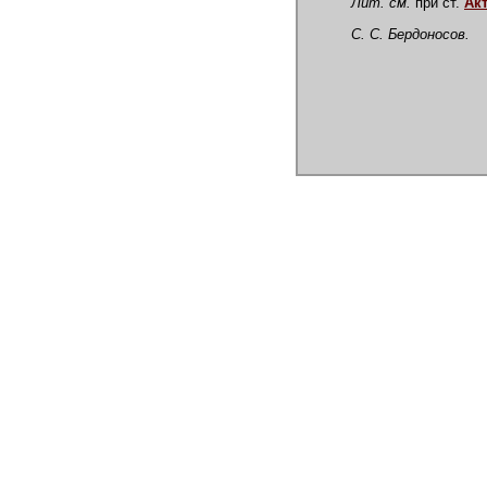
Лит. см.
при ст.
Ак
С. С. Бердоносов.