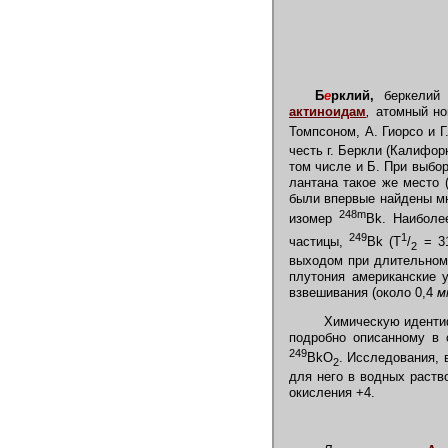
Б
е
рклий,
беркелий (
актиноидам
,
атомный ном
Томпсоном, А. Гиорсо и 
честь г. Беркли (Калифо
том числе и Б. При выбо
лантана такое же место (
были впервые найдены м
248m
изомер
Bk. Наиболе
249
1
частицы,
Bk (T
/
= 31
2
выходом при длительном 
плутония американские 
взвешивания (около 0,4
м
Химическую идентиф
подробно описанному в 
249
BkO
. Исследования, 
2
для него в водных раств
окисления +4.