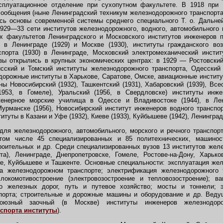
плуатационное отделение при сухопутном факультете. В 1918 при 
ообщения (ныне Ленинградский техникум железнодорожного транспорта 
сь основы современной системы среднего специального Т. о. Дальней
929—33 сети институтов железнодорожного, водного, автомобильного 
х факультетов Ленинградского и Московского институтов инженеров 
 в Ленинграде (1929) и Москве (1930), институты гражданского во
спорта (1930) в Ленинграде, Московский электромеханический инстит
узы открылись в крупных экономических центрах: в 1929 — Ростовски
исский и Томский институты железнодорожного транспорта, Одесский 
одорожные институты в Харькове, Саратове, Омске, авиационные институ
ны Новосибирский (1932), Ташкентский (1931), Хабаровский (1939), Вс
1953, в Гомеле), Уральский (1956, в Свердловске) институты инж
женерное морские училища в Одессе и Владивостоке (1944), в Лен
рманске (1956), Новосибирский институт инженеров водного транспор
итуты в Казани и Уфе (1932), Киеве (1933), Куйбышеве (1942), Ленинграде
я железнодорожного, автомобильного, морского и речного транспорт
том числе 45 специализированных и 85 политехнических, машинос
роительных и др. Среди специализированных вузов 13 институтов жел
а), Ленинграде, Днепропетровске, Гомеле, Ростове-на-Дону, Харько
е, Куйбышеве и Ташкенте. Основные специальности: эксплуатация жел
а железнодорожном транспорте; электрификация железнодорожного 
 локомотивостроение (электровозостроение и тепловозостроение); ва
во железных дорог, путь и путевое хозяйство; мосты и тоннели; 
порта; строительные и дорожные машины и оборудование и др. Вед
оюзный заочный (в Москве) институты инженеров железнодоро
спорта институты
).