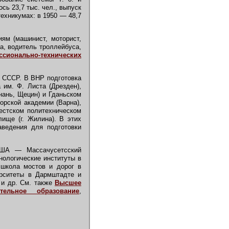
сь 23,7 тыс. чел., выпуск
 техникумах: в 1950 — 48,7
ям (машинист, моторист,
а, водитель троллейбуса,
ссионально-технических
в СССР. В ВНР подготовка
им. Ф. Листа (Дрезден),
нань, Щецин) и Гданьском
орской академии (Варна),
естском политехническом
ище (г. Жилина). В этих
аведения для подготовки
США — Массачусетсский
нологические институты в
 школа мостов и дорог в
ерситеты в Дармштадте и
 и др. См. также
Высшее
ительное образование
,