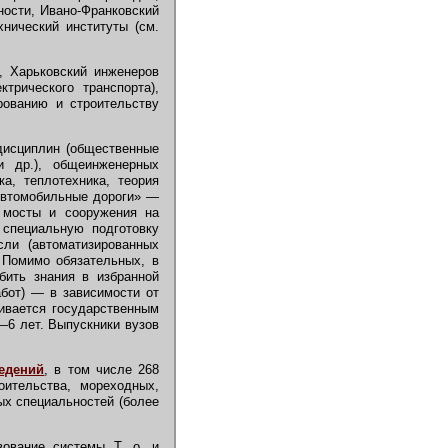
ности, Ивано-Франковский
нический институты (см.
, Харьковский инженеров
трического транспорта),
рованию и строительству
исциплин (общественные
и др.), общеинженерных
ка, теплотехника, теория
Автомобильные дороги» —
, мосты и сооружения на
 специальную подготовку
сли (автоматизированных
. Помимо обязательных, в
бить знания в избранной
абот) — в зависимости от
чивается государственным
—6 лет. Выпускники вузов
едений
, в том числе 268
оительства, мореходных,
х специальностей (более
ование системы Т. о. и