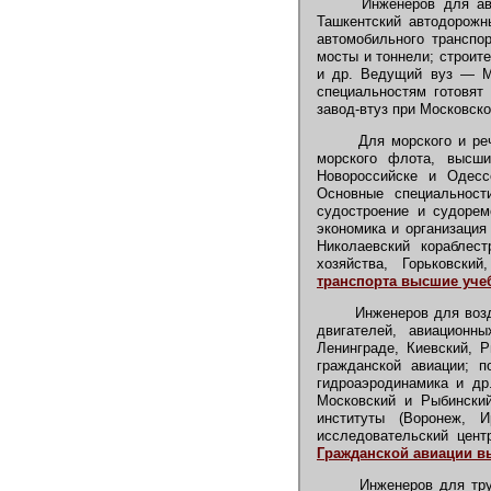
Инженеров для авто
Ташкентский автодорожн
автомобильного транспор
мосты и тоннели; строит
и др. Ведущий вуз — М
специальностям готовят 
завод-втуз при Московск
Для морского и реч
морского флота, высши
Новороссийске и Одессе
Основные специальности
судостроение и судорем
экономика и организация
Николаевский кораблес
хозяйства, Горьковски
транспорта высшие уче
Инженеров для возду
двигателей, авиационн
Ленинграде, Киевский, 
гражданской авиации; п
гидроаэродинамика и др
Московский и Рыбинский
институты (Воронеж, И
исследовательский цен
Гражданской авиации в
Инженеров для труб