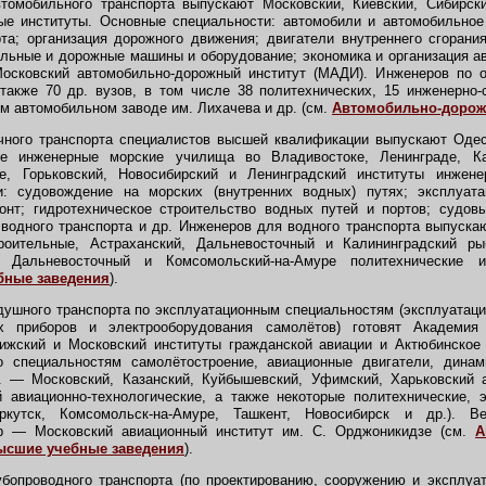
мобильного транспорта выпускают Московский, Киевский, Сибирски
ые институты. Основные специальности: автомобили и автомобильное 
та; организация дорожного движения; двигатели внутреннего сгорани
ельные и дорожные машины и оборудование; экономика и организация а
осковский автомобильно-дорожный институт (МАДИ). Инженеров по 
также 70 др. вузов, в том числе 38 политехнических, 15 инженерно-
ом автомобильном заводе им. Лихачева и др. (см.
Автомобильно-дорож
ного транспорта специалистов высшей квалификации выпускают Одес
е инженерные морские училища во Владивостоке, Ленинграде, Ка
, Горьковский, Новосибирский и Ленинградский институты инжене
: судовождение на морских (внутренних водных) путях; эксплуата
онт; гидротехническое строительство водных путей и портов; судо
 водного транспорта и др. Инженеров для водного транспорта выпуска
троительные, Астраханский, Дальневосточный и Калининградский р
й, Дальневосточный и Комсомольский-на-Амуре политехнические
бные заведения
).
шного транспорта по эксплуатационным специальностям (эксплуатация
ых приборов и электрооборудования самолётов) готовят Академия
Рижский и Московский институты гражданской авиации и Актюбинско
о специальностям самолётостроение, авиационные двигатели, дина
. — Московский, Казанский, Куйбышевский, Уфимский, Харьковский 
 авиационно-технологические, а также некоторые политехнические, э
ркутск, Комсомольск-на-Амуре, Ташкент, Новосибирск и др.). 
тр — Московский авиационный институт им. С. Орджоникидзе (см.
А
ысшие учебные заведения
).
опроводного транспорта (по проектированию, сооружению и эксплуат