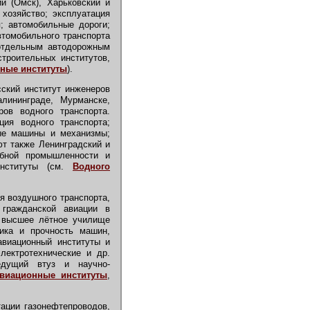
й (Омск), Харьковский и
хозяйство; эксплуатация
я; автомобильные дороги;
втомобильного транспорта
отдельным автодорожным
строительных институтов,
ные институты
).
ский институт инженеров
лининграде, Мурманске,
ров водного транспорта.
ция водного транспорта;
вые машины и механизмы;
ют также Ленинградский и
ыбной промышленности и
 институты (см.
Водного
 воздушного транспорта,
 гражданской авиации в
е высшее лётное училище
мика и прочность машин,
авиационный институты и
лектротехнические и др.
Ведущий втуз и научно-
виационные институты
,
ации газонефтепроводов,