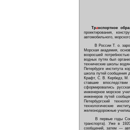
Тр
а
нспортное обра
проектирования, констр
автомобильного, морского
В России Т. о. заро
Морская академия, основ
возросшей потребностью
водных путях был органи
технические школы водян
Петербурге института ко
школа путей сообщения д
Крафт, С. В. Кербедз, М. 
ставшие впоследствии
сформировались русска
инженерное морское учи
инженеров путей сообщен
Петербургский технол
технологические инсти
железнодорожные училища
В первые годы Сове
транспорта). Уже в 192
сообщений, затем — ав