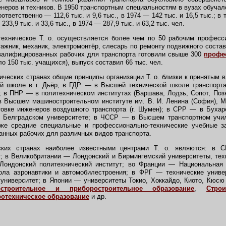
еров и техников. В 1950 транспортным специальностям в вузах обучало
оответственно — 112,6 тыс. и 9,6 тыс., в 1974 — 142 тыс. и 16,5 тыс.; в
 233,9 тыс. и 33,6 тыс., в 1974 — 287,9 тыс. и 63,2 тыс. чел.
хническое Т. о. осуществляется более чем по 50 рабочим професси
ажник, механик, электромонтёр, слесарь по ремонту подвижного состав
 квалифицированных рабочих для транспорта готовили свыше 300
профе
ло 150 тыс. учащихся), выпуск составил 66 тыс. чел.
ческих странах общие принципы организации Т. о. близки к принятым 
й школе в г. Дьёр; в ГДР — в Высшей технической школе транспорта 
; в ПНР — в политехническом институтах (Варшава, Лодзь, Сопот, Поз
 Высшем машиностроительном институте им. В. И. Ленина (София), М
овке инженеров воздушного транспорта (г. Шумен); в СРР — в Бухар
Белградском университете; в ЧССР — в Высшем транспортном учил
же средние специальные и профессионально-технические учебные з
анных рабочих для различных видов транспорта.
их странах наиболее известными центрами Т. о. являются: в 
т; в Великобритании — Лондонский и Бирмингемский университеты, тех
ондонский политехнический институт; во Франции — Национальная
ола аэронавтики и автомобилестроения; в ФРГ — технические унив
 университет; в Японии — университеты Токио, Хоккайдо, Киото, Кюсю
строительное и приборостроительное образование
,
Стро
ротехническое образование
и др.