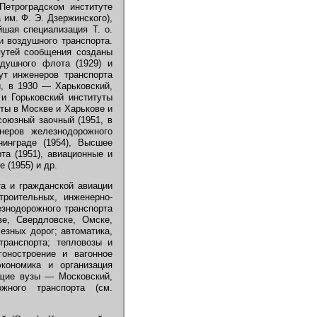
Петроградском институте
им. Ф. Э. Дзержинского),
шая специализация Т. о.
и воздушного транспорта.
путей сообщения созданы
здушного флота (1929) и
ут инженеров транспорта
й, в 1930 — Харьковский,
и Горьковский институты
ты в Москве и Харькове и
есоюзный заочный (1951, в
енеров железнодорожного
инграде (1954), Высшее
та (1951), авиационные и
 (1955) и др.
а и гражданской авиации
троительных, инженерно-
езнодорожного транспорта
ве, Свердловске, Омске,
езных дорог; автоматика,
транспорта; тепловозы и
гоностроение и вагонное
экономика и организация
ущие вузы — Московский,
жного транспорта (см.