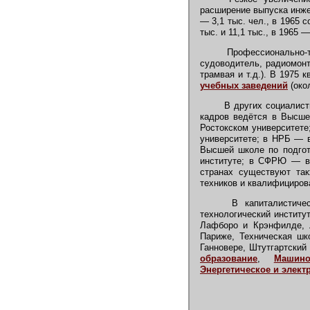
расширение выпуска инжен
— 3,1 тыс. чел., в 1965 с
тыс. и 11,1 тыс., в 1965 —
Профессионально-те
судоводитель, радиомонт
трамвая и т.д.). В 1975
учебных заведений
(око
В других социалисти
кадров ведётся в Высше
Ростокском университете
университете; в НРБ — в
Высшей школе по подгот
институте; в СФРЮ — в 
странах существуют так
техников и квалифициров
В капиталистическ
технологический институ
Лафборо и Крэнфилде, Л
Париже, Техническая шк
Ганновере, Штутгартский
образование
,
Машино
Энергетическое и элект