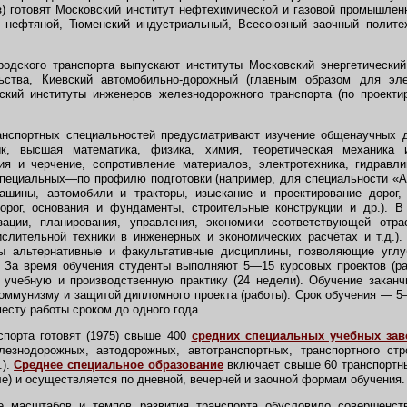
) готовят Московский институт нефтехимической и газовой промышлен
 нефтяной, Тюменский индустриальный, Всесоюзный заочный политех
дского транспорта выпускают институты Московский энергетический
ьства, Киевский автомобильно-дорожный (главным образом для элек
ский институты инженеров железнодорожного транспорта (по проекти
спортных специальностей предусматривают изучение общенаучных д
ык, высшая математика, физика, химия, теоретическая механика 
ия и черчение, сопротивление материалов, электротехника, гидравли
специальных—по профилю подготовки (например, для специальности «
ашины, автомобили и тракторы, изыскание и проектирование дорог
дорог, основания и фундаменты, строительные конструкции и др.). В
зации, планирования, управления, экономики соответствующей отра
слительной техники в инженерных и экономических расчётах и т.д.)
 альтернативные и факультативные дисциплины, позволяющие углу
. За время обучения студенты выполняют 5—15 курсовых проектов (р
 учебную и производственную практику (24 недели). Обучение закан
оммунизму и защитой дипломного проекта (работы). Срок обучения — 5
есту работы сроком до одного года.
порта готовят (1975) свыше 400
средних специальных учебных зав
лезнодорожных, автодорожных, автотранспортных, транспортного стр
.).
Среднее специальное образование
включает свыше 60 транспортны
ле) и осуществляется по дневной, вечерней и заочной формам обучения.
масштабов и темпов развития транспорта обусловило совершенств