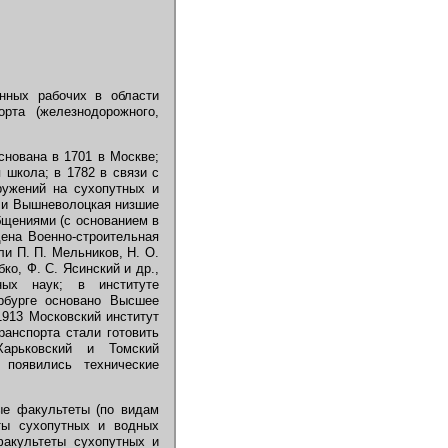
анных рабочих в области
орта (железнодорожного,
основана в 1701 в Москве;
 школа; в 1782 в связи с
ружений на сухопутных и
я и Вышневолоцкая низшие
бщениями (с основанием в
дена Военно-строительная
и П. П. Мельников, Н. О.
бко, Ф. С. Ясинский и др.,
ных наук; в институте
рбурге основано Высшее
913 Московский институт
ранспорта стали готовить
Харьковский и Томский
 появились технические
ые факультеты (по видам
еты сухопутных и водных
акультеты сухопутных и