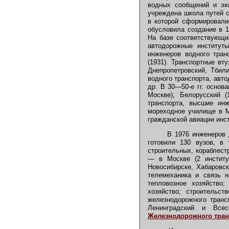
водных сообщений и экс
учреждена школа путей с
в которой сформировали
обусловила создание в 1
На базе соответствующи
автодорожные институты
инженеров водного тран
(1931). Транспортные вт
Днепропетровский, Тбил
водного транспорта, авт
др. В 30—50-е гг. основа
Москве), Белорусский (
транспорта, высшие ин
мореходное училище в Му
гражданской авиации инст
В 1976 инженеров дл
готовили 130 вузов, в 
строительных, кораблест
— в Москве (2 институт
Новосибирске, Хабаровск
телемеханика и связь н
тепловозное хозяйство;
хозяйство; строительст
железнодорожного транс
Ленинградский и Всес
Железнодорожного тран