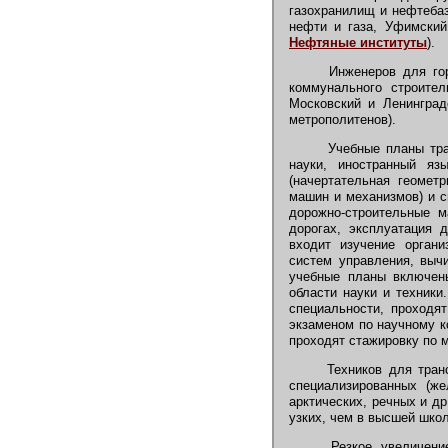
газохранилищ и нефтебаз
нефти и газа, Уфимский
Нефтяные институты
).
Инженеров для горо
коммунального строител
Московский и Ленинград
метрополитенов).
Учебные планы тран
науки, иностранный яз
(начертательная геометр
машин и механизмов) и 
дорожно-строительные м
дорогах, эксплуатация 
входит изучение органи
систем управления, вычи
учебные планы включены
области науки и техники
специальности, проходят
экзаменом по научному к
проходят стажировку по м
Техников для транс
специализированных (же
арктических, речных и др
узких, чем в высшей шко
Резкое увеличение 