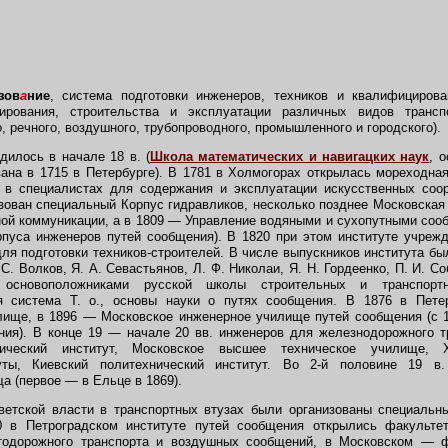
зов
а
ние
,
система подготовки инженеров, техников и квалифициров
уирования, строительства и эксплуатации различных видов трансп
, речного, воздушного, трубопроводного, промышленного и городского).
дилось в начале 18 в. (
Школа математических и навигацких наук
, 
ана в 1715 в Петербурге). В 1781 в Холмогорах открылась мореходная
 в специалистах для содержания и эксплуатации искусственных соо
зован специальный Корпус гидравликов, несколько позднее Московска
ой коммуникации, а в 1809 — Управление водяными и сухопутными соо
рпуса инженеров путей сообщения). В 1820 при этом институте учреж
ля подготовки техников-строителей. В числе выпускников института был
С. Волков, Я. А. Севастьянов, Л. Ф. Николаи, Я. Н. Гордеенко, П. И. Со
 основоположниками русской школы строительных и транспорт
я система Т. о., основы науки о путях сообщения. В 1876 в Пете
лище, в 1896 — Московское инженерное училище путей сообщения (с 1
ия). В конце 19 — начале 20 вв. инженеров для железнодорожного т
огический институт, Московское высшее техническое училище, 
туты, Киевский политехнический институт. Во 2-й половине 19 в.
 (первое — в Ельце в 1869).
тской власти в транспортных втузах были организованы специальн
0 в Петроградском институте путей сообщения открылись факульт
тодорожного транспорта и воздушных сообщений, в Московском — ф