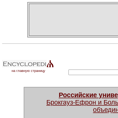
на главную страницу
Российские унив
Брокгауз-Ефрон и Бол
объеди