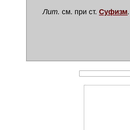
Лит.
см. при ст.
Суфизм
.