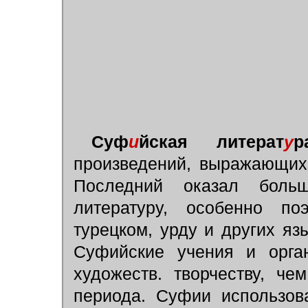
Суф
и
йская литерат
у
р
произведений, выражающи
Последний оказал боль
литературу, особенно по
турецком, урду и других яз
Суфийские учения и орга
художеств. творчеству, ч
периода. Суфии использов